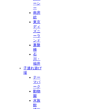
ーシ
ー
南房
総
東京
ディ
ズニ
ーラ
ンド
裏磐
梯
石
川・
福井
子連れ遊び
場
テー
マパ
ーク
動物
園
水族
館