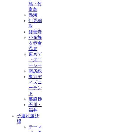
島・竹
富島
熱海
伊豆稲
取
修善寺
小布施
＆赤倉
温泉
東京デ
ィズニ
ーシー
南房総
東京デ
ィズニ
ーラン
ド
裏磐梯
石川・
福井
子連れ遊び
場
テーマ