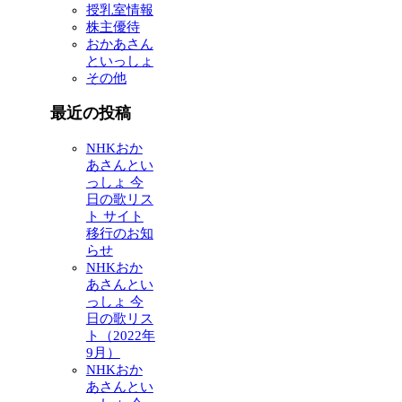
授乳室情報
株主優待
おかあさん
といっしょ
その他
最近の投稿
NHKおか
あさんとい
っしょ 今
日の歌リス
ト サイト
移行のお知
らせ
NHKおか
あさんとい
っしょ 今
日の歌リス
ト（2022年
9月）
NHKおか
あさんとい