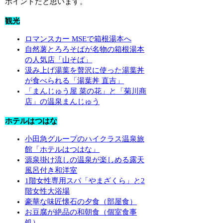
ポイントだと思います。
観光
ロマンスカー MSEで箱根湯本へ
自然薯とろろそばが名物の箱根湯本
の人気店「山そば」
汲み上げ湯葉を贅沢に使った湯葉丼
が食べられる「湯葉丼 直吉」
「まんじゅう屋 菜の花」と「菊川商
店」の温泉まんじゅう
ホテルはつはな
小田急グループのハイクラス温泉旅
館「ホテルはつはな」
源泉掛け流しの温泉が楽しめる露天
風呂付き和洋室
1階女性専用スパ「やまざくら」と2
階女性大浴場
豪華な味匠懐石の夕食（部屋食）
お豆腐が絶品の和朝食（個室食事
処）