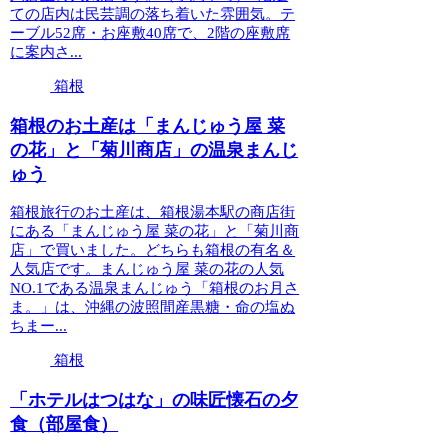
ての店内は民芸調の落ち着いた雰囲気。テ
ーブル52席・お座敷40席で、2階の座敷席
に案内さ...
箱根
箱根のお土産は「まんじゅう屋 菜
の花」と「菊川商店」の温泉まんじ
ゅう
箱根旅行のお土産は、箱根湯本駅の商店街
にある「まんじゅう屋 菜の花」と「菊川商
店」で買いました。どちらも箱根の有名＆
人気店です。まんじゅう屋 菜の花の人気
NO.1である温泉まんじゅう「箱根のお月さ
ま。」は、沖縄の波照間産黒糖・命の塩ぬ
ちまー...
箱根
「ホテルはつはな」の味匠懐石の夕
食（部屋食）