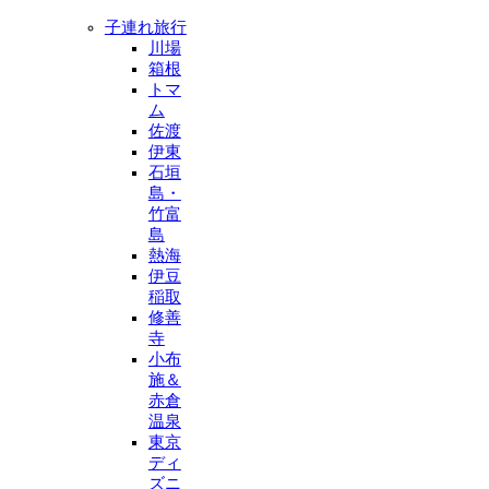
子連れ旅行
川場
箱根
トマ
ム
佐渡
伊東
石垣
島・
竹富
島
熱海
伊豆
稲取
修善
寺
小布
施＆
赤倉
温泉
東京
ディ
ズニ