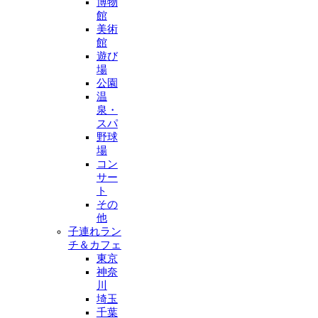
博物
館
美術
館
遊び
場
公園
温
泉・
スパ
野球
場
コン
サー
ト
その
他
子連れラン
チ＆カフェ
東京
神奈
川
埼玉
千葉