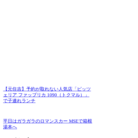
【元住吉】予約が取れない人気店「ピッツ
ェリア ファッブリカ 1090（トクマル）」
で子連れランチ
平日はガラガラのロマンスカー MSEで箱根
湯本へ