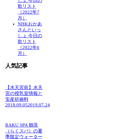
しょ 今日の
歌リスト
（2022年7
月）
NHKおかあ
さんといっ
しょ 今日の
歌リスト
（2022年6
月）
人気記事
【水天宮前】水天
宮の授乳室情報と
安産祈祷料
2018.09.05
2019.07.24
RAKU SPA 鶴見
（らくスパ）の夏
季限定ウォーター