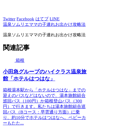
Twitter
Facebook
はてブ
LINE
温泉ソムリエママの子連れお出かけ攻略法
温泉ソムリエママの子連れお出かけ攻略法
関連記事
箱根
小田急グループのハイクラス温泉旅
館「ホテルはつはな」
箱根湯本駅から「ホテルはつはな」までの
迎えのバスなどはないので、湯本旅館組合
巡回バス（100円）か箱根登山バス（300
円）で行きます。私たちは湯本旅館組合巡
回バス（Bコース：早雲通り方面）に乗
り、約10分でホテルはつはなへ。ベビーカ
ーもたた...