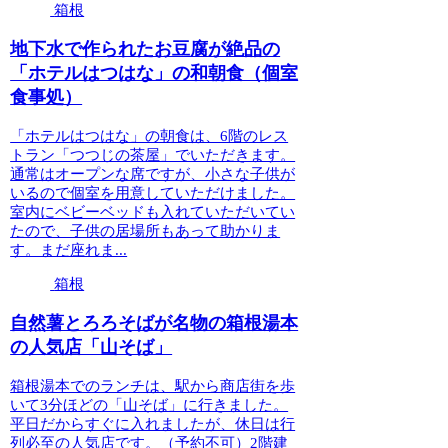
箱根
地下水で作られたお豆腐が絶品の
「ホテルはつはな」の和朝食（個室
食事処）
「ホテルはつはな」の朝食は、6階のレス
トラン「つつじの茶屋」でいただきます。
通常はオープンな席ですが、小さな子供が
いるので個室を用意していただけました。
室内にベビーベッドも入れていただいてい
たので、子供の居場所もあって助かりま
す。まだ座れま...
箱根
自然薯とろろそばが名物の箱根湯本
の人気店「山そば」
箱根湯本でのランチは、駅から商店街を歩
いて3分ほどの「山そば」に行きました。
平日だからすぐに入れましたが、休日は行
列必至の人気店です。（予約不可）2階建