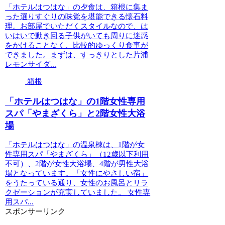
「ホテルはつはな」の夕食は、箱根に集ま
った選りすぐりの味覚を堪能できる懐石料
理。お部屋でいただくスタイルなので、は
いはいで動き回る子供がいても周りに迷惑
をかけることなく、比較的ゆっくり食事が
できました。まずは、すっきりとした片浦
レモンサイダ...
箱根
「ホテルはつはな」の1階女性専用
スパ「やまざくら」と2階女性大浴
場
「ホテルはつはな」の温泉棟は、1階が女
性専用スパ「やまざくら」（12歳以下利用
不可）、2階が女性大浴場、4階が男性大浴
場となっています。「女性にやさしい宿」
をうたっている通り、女性のお風呂とリラ
クゼーションが充実していました。 女性専
用スパ...
スポンサーリンク