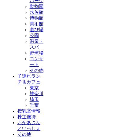
パーク
動物園
水族館
博物館
美術館
遊び場
公園
温泉・
スパ
野球場
コンサ
ート
その他
子連れラン
チ＆カフェ
東京
神奈川
埼玉
千葉
授乳室情報
株主優待
おかあさん
といっしょ
その他