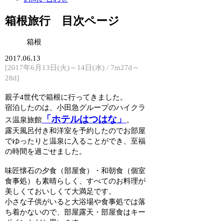
箱根旅行 目次ページ
箱根
2017.06.13
[2017年6月13日(火)～14日(水) / 7m27d～
28d]
親子4世代で箱根に行ってきました。
宿泊したのは、小田急グループのハイクラ
「ホテルはつはな」
ス温泉旅館
。
露天風呂付き和洋室を予約したのでお部屋
でゆったりと温泉に入ることができ、至福
の時間を過ごせました。
味匠懐石の夕食（部屋食）・和朝食（個室
食事処）も素晴らしく、すべてのお料理が
美しくておいしくて大満足です。
小さな子供がいると大浴場や食事処では落
ち着かないので、部屋露天・部屋食はキー