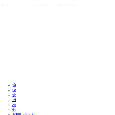
温泉ソムリエママの子連れお出かけ攻略法
旅
遊
食
街
株
歌
お問い合わせ