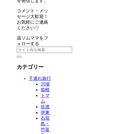
を発信します。
コメント・メッ
セージ大歓迎！
お気軽にご連絡
ください♡
温ソムママをフ
ォローする
カテゴリー
子連れ旅行
川場
箱根
トマ
ム
佐渡
伊東
石垣
島・
竹富