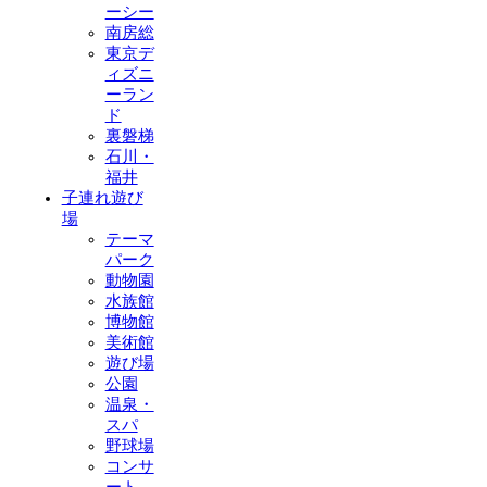
ーシー
南房総
東京デ
ィズニ
ーラン
ド
裏磐梯
石川・
福井
子連れ遊び
場
テーマ
パーク
動物園
水族館
博物館
美術館
遊び場
公園
温泉・
スパ
野球場
コンサ