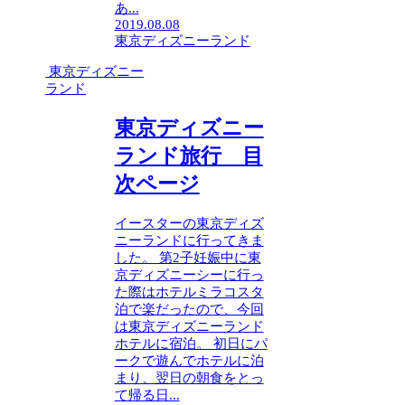
あ...
2019.08.08
東京ディズニーランド
東京ディズニー
ランド
東京ディズニー
ランド旅行 目
次ページ
イースターの東京ディズ
ニーランドに行ってきま
した。 第2子妊娠中に東
京ディズニーシーに行っ
た際はホテルミラコスタ
泊で楽だったので、今回
は東京ディズニーランド
ホテルに宿泊。 初日にパ
ークで遊んでホテルに泊
まり、翌日の朝食をとっ
て帰る日...