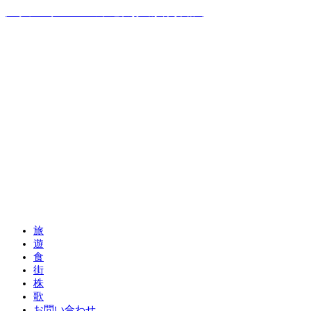
温泉ソムリエママの子連れお出かけ攻略法
旅
遊
食
街
株
歌
お問い合わせ