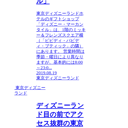
ル」
東京ディズニーランドホ
テルのギフトショップ
「ディズニー・マーカン
タイル」は、1階のミッキ
ー＆フレンズスクエア横
（「ビビディ・バビデ
ィ・ブティック」の隣）
にあります。 営業時間は
季節・曜日により異なり
ますが、基本的には8:00
～23:0...
2019.08.19
東京ディズニーランド
東京ディズニー
ランド
ディズニーラン
ド目の前でアク
セス抜群の東京