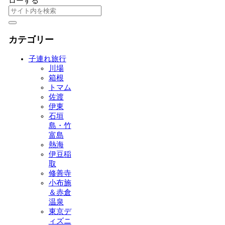
ローする
カテゴリー
子連れ旅行
川場
箱根
トマム
佐渡
伊東
石垣
島・竹
富島
熱海
伊豆稲
取
修善寺
小布施
＆赤倉
温泉
東京デ
ィズニ