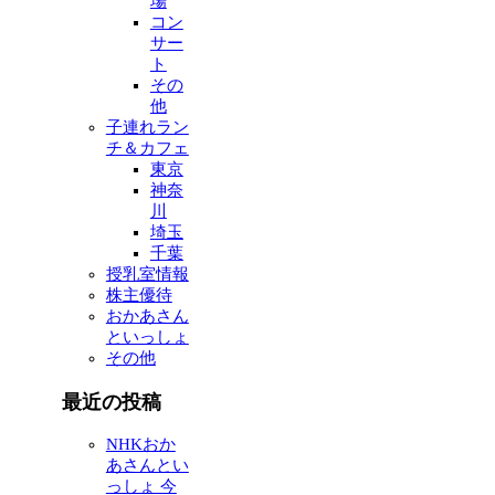
場
コン
サー
ト
その
他
子連れラン
チ＆カフェ
東京
神奈
川
埼玉
千葉
授乳室情報
株主優待
おかあさん
といっしょ
その他
最近の投稿
NHKおか
あさんとい
っしょ 今