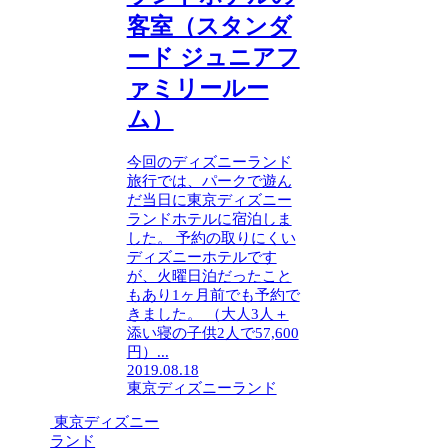
客室（スタンダ
ード ジュニアフ
ァミリールー
ム）
今回のディズニーランド
旅行では、パークで遊ん
だ当日に東京ディズニー
ランドホテルに宿泊しま
した。 予約の取りにくい
ディズニーホテルです
が、火曜日泊だったこと
もあり1ヶ月前でも予約で
きました。 （大人3人＋
添い寝の子供2人で57,600
円）...
2019.08.18
東京ディズニーランド
東京ディズニー
ランド