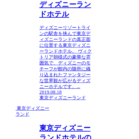
ディズニーラン
ドホテル
ディズニーリゾートライ
ンの駅舎を挟んで東京デ
ィズニーランドの真正面
に位置する東京ディズニ
ーランドホテル。 ヴィク
トリア朝様式の豪華な雰
囲気で、ディズニーのモ
チーフが館内の随所に織
り込まれたファンタジー
な世界観が広がるディズ
ニーホテルです。...
2019.08.18
東京ディズニーランド
東京ディズニー
ランド
東京ディズニー
ランドホテルの