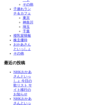
ート
その他
子連れラン
チ＆カフェ
東京
神奈川
埼玉
千葉
授乳室情報
株主優待
おかあさん
といっしょ
その他
最近の投稿
NHKおかあ
さんといっ
しょ 今日の
歌リスト サ
イト移行の
お知らせ
NHKおかあ
さんといっ