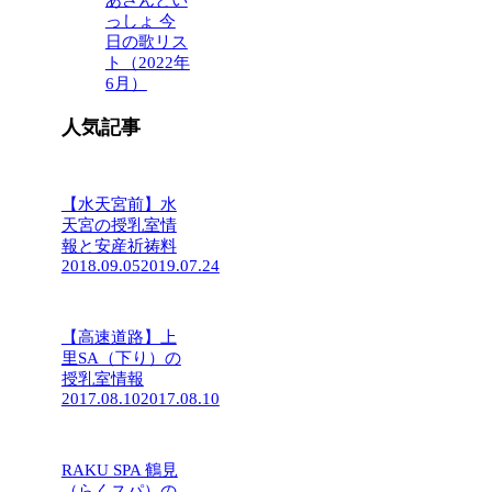
あさんとい
っしょ 今
日の歌リス
ト（2022年
6月）
人気記事
【水天宮前】水
天宮の授乳室情
報と安産祈祷料
2018.09.05
2019.07.24
【高速道路】上
里SA（下り）の
授乳室情報
2017.08.10
2017.08.10
RAKU SPA 鶴見
（らくスパ）の