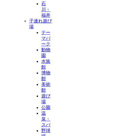
石
川・
福井
子連れ遊び
場
テー
マパ
ーク
動物
園
水族
館
博物
館
美術
館
遊び
場
公園
温
泉・
スパ
野球