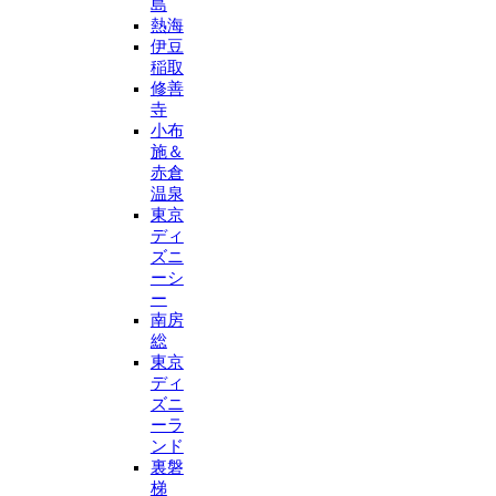
島
熱海
伊豆
稲取
修善
寺
小布
施＆
赤倉
温泉
東京
ディ
ズニ
ーシ
ー
南房
総
東京
ディ
ズニ
ーラ
ンド
裏磐
梯