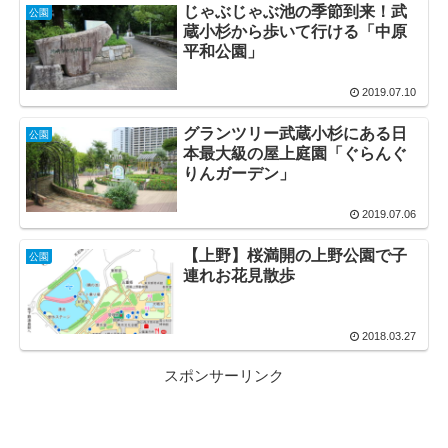
じゃぶじゃぶ池の季節到来！武
公園
蔵小杉から歩いて行ける「中原
平和公園」
2019.07.10
グランツリー武蔵小杉にある日
公園
本最大級の屋上庭園「ぐらんぐ
りんガーデン」
2019.07.06
【上野】桜満開の上野公園で子
公園
連れお花見散歩
2018.03.27
スポンサーリンク