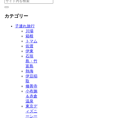
カテゴリー
子連れ旅行
川場
箱根
トマム
佐渡
伊東
石垣
島・竹
富島
熱海
伊豆稲
取
修善寺
小布施
＆赤倉
温泉
東京デ
ィズニ
ーシー