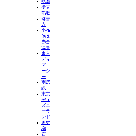
熱海
伊豆
稲取
修善
寺
小布
施＆
赤倉
温泉
東京
ディ
ズニ
ーシ
ー
南房
総
東京
ディ
ズニ
ーラ
ンド
裏磐
梯
石