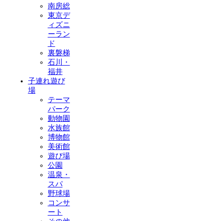
南房総
東京デ
ィズニ
ーラン
ド
裏磐梯
石川・
福井
子連れ遊び
場
テーマ
パーク
動物園
水族館
博物館
美術館
遊び場
公園
温泉・
スパ
野球場
コンサ
ート