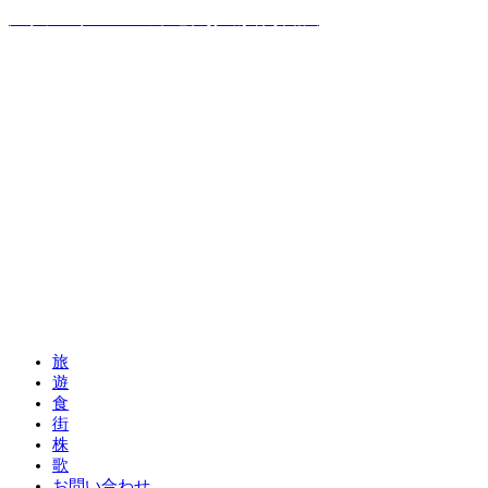
温泉ソムリエママの子連れお出かけ攻略法
旅
遊
食
街
株
歌
お問い合わせ