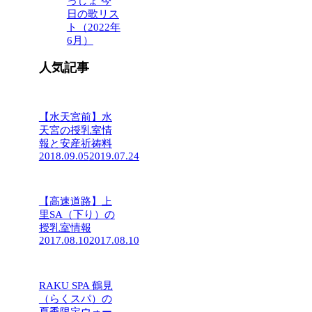
っしょ 今
日の歌リス
ト（2022年
6月）
人気記事
【水天宮前】水
天宮の授乳室情
報と安産祈祷料
2018.09.05
2019.07.24
【高速道路】上
里SA（下り）の
授乳室情報
2017.08.10
2017.08.10
RAKU SPA 鶴見
（らくスパ）の
夏季限定ウォー