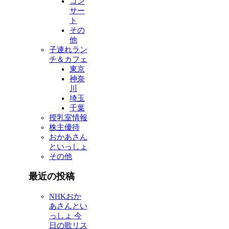
コン
サー
ト
その
他
子連れラン
チ＆カフェ
東京
神奈
川
埼玉
千葉
授乳室情報
株主優待
おかあさん
といっしょ
その他
最近の投稿
NHKおか
あさんとい
っしょ 今
日の歌リス