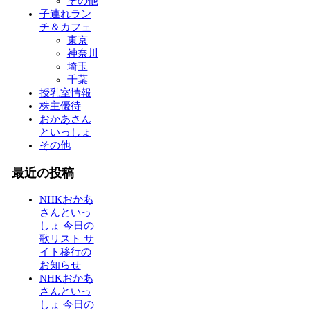
その他
子連れラン
チ＆カフェ
東京
神奈川
埼玉
千葉
授乳室情報
株主優待
おかあさん
といっしょ
その他
最近の投稿
NHKおかあ
さんといっ
しょ 今日の
歌リスト サ
イト移行の
お知らせ
NHKおかあ
さんといっ
しょ 今日の