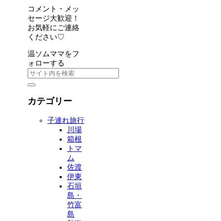
コメント・メッ
セージ大歓迎！
お気軽にご連絡
ください♡
温ソムママをフ
ォローする
カテゴリー
子連れ旅行
川場
箱根
トマ
ム
佐渡
伊東
石垣
島・
竹富
島