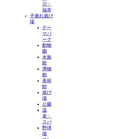
川・
福井
子連れ遊び
場
テー
マパ
ーク
動物
園
水族
館
博物
館
美術
館
遊び
場
公園
温
泉・
スパ
野球
場