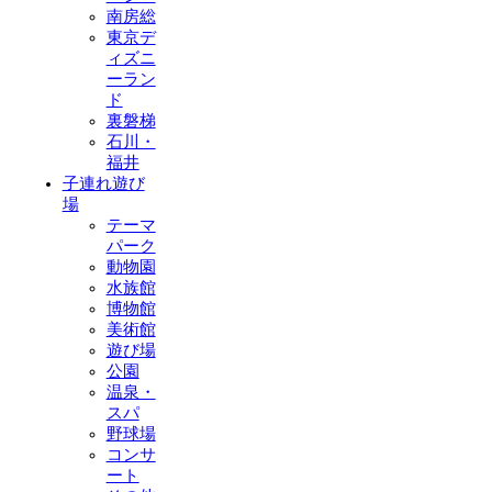
南房総
東京デ
ィズニ
ーラン
ド
裏磐梯
石川・
福井
子連れ遊び
場
テーマ
パーク
動物園
水族館
博物館
美術館
遊び場
公園
温泉・
スパ
野球場
コンサ
ート