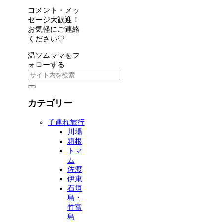
コメント・メッ
セージ大歓迎！
お気軽にご連絡
ください♡
温ソムママをフ
ォローする
カテゴリー
子連れ旅行
川場
箱根
トマ
ム
佐渡
伊東
石垣
島・
竹富
島