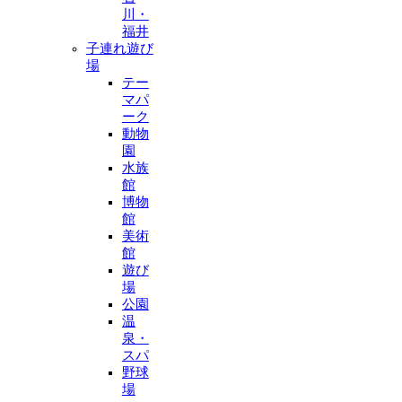
川・
福井
子連れ遊び
場
テー
マパ
ーク
動物
園
水族
館
博物
館
美術
館
遊び
場
公園
温
泉・
スパ
野球
場