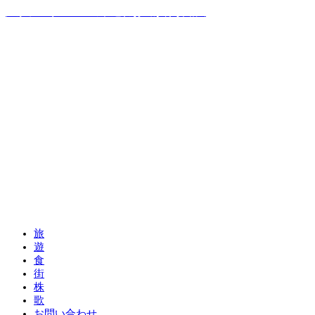
温泉ソムリエママの子連れお出かけ攻略法
旅
遊
食
街
株
歌
お問い合わせ