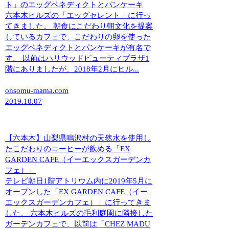
ト」のエッグベネディクトとパンケーキ
六本木ヒルズの「エッグセレント」に行っ
てきました。 朝食にこだわり朝文化を提案
しているカフェで、こだわりの卵を使った
エッグベネディクトとパンケーキが有名で
す。 以前はハリウッドビューティプラザ1
階にありましたが、2018年2月にヒル...
onsomu-mama.com
2019.10.07
【六本木】山梨県鳴沢村の天然水を使用し
たこだわりのコーヒーが飲める「EX
GARDEN CAFE（イーエックスガーデンカ
フェ）」
テレビ朝日1階アトリウム内に2019年5月に
オープンした「EX GARDEN CAFE（イー
エックスガーデンカフェ）」に行ってきま
した。 六本木ヒルズの毛利庭園に隣接した
ガーデンカフェで、以前は「CHEZ MADU