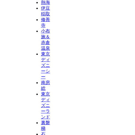
熱海
伊豆
稲取
修善
寺
小布
施＆
赤倉
温泉
東京
ディ
ズニ
ーシ
ー
南房
総
東京
ディ
ズニ
ーラ
ンド
裏磐
梯
石