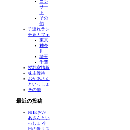
コン
サー
ト
その
他
子連れラン
チ＆カフェ
東京
神奈
川
埼玉
千葉
授乳室情報
株主優待
おかあさん
といっしょ
その他
最近の投稿
NHKおか
あさんとい
っしょ 今
日の歌リス