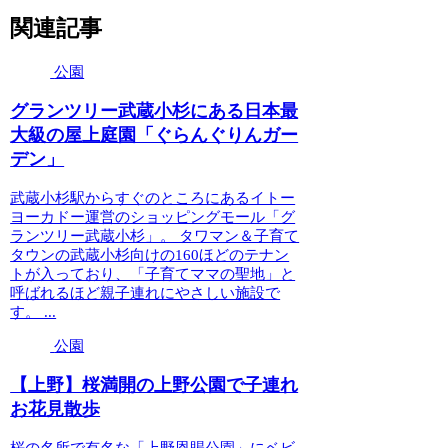
関連記事
公園
グランツリー武蔵小杉にある日本最
大級の屋上庭園「ぐらんぐりんガー
デン」
武蔵小杉駅からすぐのところにあるイトー
ヨーカドー運営のショッピングモール「グ
ランツリー武蔵小杉」。 タワマン＆子育て
タウンの武蔵小杉向けの160ほどのテナン
トが入っており、「子育てママの聖地」と
呼ばれるほど親子連れにやさしい施設で
す。 ...
公園
【上野】桜満開の上野公園で子連れ
お花見散歩
桜の名所で有名な「上野恩賜公園」にベビ