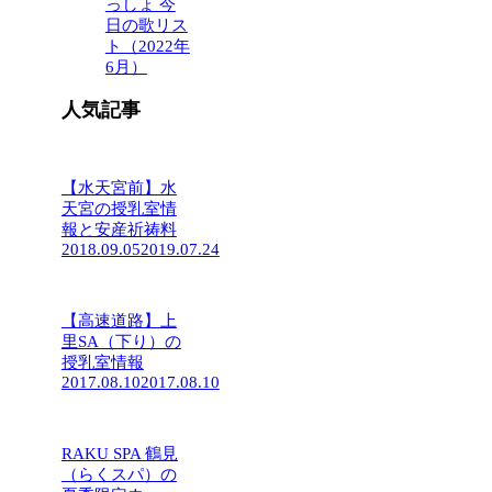
っしょ 今
日の歌リス
ト（2022年
6月）
人気記事
【水天宮前】水
天宮の授乳室情
報と安産祈祷料
2018.09.05
2019.07.24
【高速道路】上
里SA（下り）の
授乳室情報
2017.08.10
2017.08.10
RAKU SPA 鶴見
（らくスパ）の