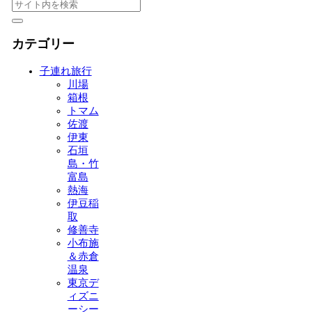
カテゴリー
子連れ旅行
川場
箱根
トマム
佐渡
伊東
石垣
島・竹
富島
熱海
伊豆稲
取
修善寺
小布施
＆赤倉
温泉
東京デ
ィズニ
ーシー