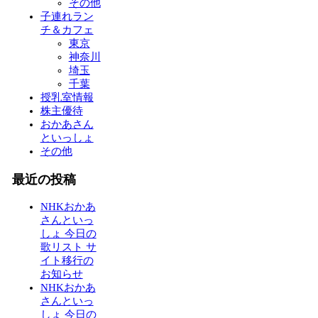
その他
子連れラン
チ＆カフェ
東京
神奈川
埼玉
千葉
授乳室情報
株主優待
おかあさん
といっしょ
その他
最近の投稿
NHKおかあ
さんといっ
しょ 今日の
歌リスト サ
イト移行の
お知らせ
NHKおかあ
さんといっ
しょ 今日の