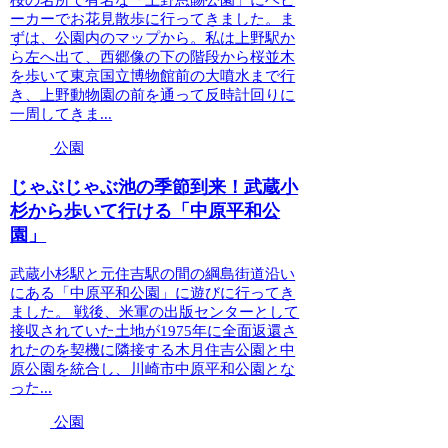
ーカーでお花見散歩に行ってきました。ま
ずは、公園内のマップから。私は上野駅か
ら左へ出て、西郷像の下の階段から桜並木
を歩いて東京国立博物館前の大噴水まで行
き、上野動物園の前を通って反時計回りに
一周してきま...
公園
じゃぶじゃぶ池の季節到来！武蔵小
杉から歩いて行ける「中原平和公
園」
武蔵小杉駅と元住吉駅の間の綱島街道沿い
にある「中原平和公園」に遊びに行ってき
ました。 戦後、米軍の出版センターとして
接収されていた土地が1975年に全面返還さ
れたのを契機に隣接する木月住吉公園と中
原公園を統合し、川崎市中原平和公園とな
った...
公園