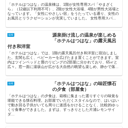
「ホテルはつはな」の温泉棟は、1階が女性専用スパ「やまざく
ら」（12歳以下利用不可）、2階が女性大浴場、4階が男性大浴場と
なっています。「女性にやさしい宿」をうたっている通り、女性の
お風呂とリラクゼーションが充実していました。 女性専用スパ...
源泉掛け流しの温泉が楽しめる
箱根
「ホテルはつはな」の露天風呂
付き和洋室
「ホテルはつはな」では、1階の露天風呂付き和洋室に宿泊しまし
た。玄関も広く、ベビーカーを広げたまま置くことができます。室
内はツインベッドと畳のリビングの2部屋に分かれており、65㎡と
広々。窓一面に湯坂山が広がる大自然の眺望も楽しめ、静かで落...
「ホテルはつはな」の味匠懐石
箱根
の夕食（部屋食）
「ホテルはつはな」の夕食は、箱根に集まった選りすぐりの味覚を
堪能できる懐石料理。お部屋でいただくスタイルなので、はいはい
で動き回る子供がいても周りに迷惑をかけることなく、比較的ゆっ
くり食事ができました。まずは、すっきりとした片浦レモンサイ
ダ...