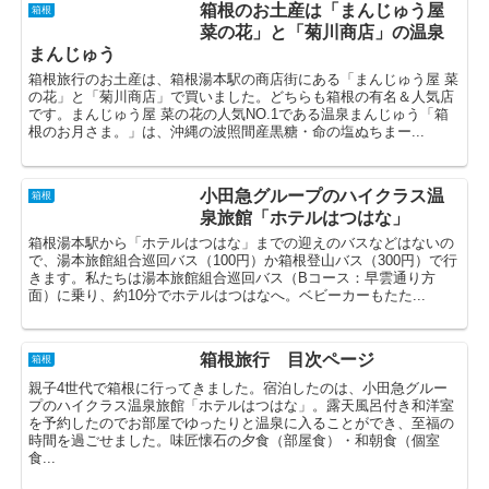
箱根のお土産は「まんじゅう屋
箱根
菜の花」と「菊川商店」の温泉
まんじゅう
箱根旅行のお土産は、箱根湯本駅の商店街にある「まんじゅう屋 菜
の花」と「菊川商店」で買いました。どちらも箱根の有名＆人気店
です。まんじゅう屋 菜の花の人気NO.1である温泉まんじゅう「箱
根のお月さま。」は、沖縄の波照間産黒糖・命の塩ぬちまー...
小田急グループのハイクラス温
箱根
泉旅館「ホテルはつはな」
箱根湯本駅から「ホテルはつはな」までの迎えのバスなどはないの
で、湯本旅館組合巡回バス（100円）か箱根登山バス（300円）で行
きます。私たちは湯本旅館組合巡回バス（Bコース：早雲通り方
面）に乗り、約10分でホテルはつはなへ。ベビーカーもたた...
箱根旅行 目次ページ
箱根
親子4世代で箱根に行ってきました。宿泊したのは、小田急グルー
プのハイクラス温泉旅館「ホテルはつはな」。露天風呂付き和洋室
を予約したのでお部屋でゆったりと温泉に入ることができ、至福の
時間を過ごせました。味匠懐石の夕食（部屋食）・和朝食（個室
食...