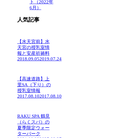
ト（2022年
6月）
人気記事
【水天宮前】水
天宮の授乳室情
報と安産祈祷料
2018.09.05
2019.07.24
【高速道路】上
里SA（下り）の
授乳室情報
2017.08.10
2017.08.10
RAKU SPA 鶴見
（らくスパ）の
夏季限定ウォー
ターパーク