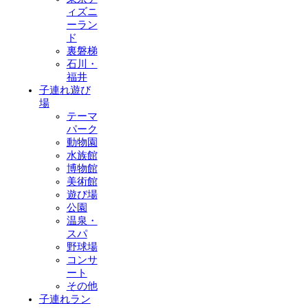
ィズニ
ーラン
ド
裏磐梯
石川・
福井
子連れ遊び
場
テーマ
パーク
動物園
水族館
博物館
美術館
遊び場
公園
温泉・
スパ
野球場
コンサ
ート
その他
子連れラン