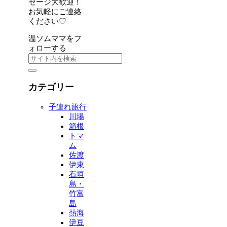
セージ大歓迎！
お気軽にご連絡
ください♡
温ソムママをフ
ォローする
カテゴリー
子連れ旅行
川場
箱根
トマ
ム
佐渡
伊東
石垣
島・
竹富
島
熱海
伊豆