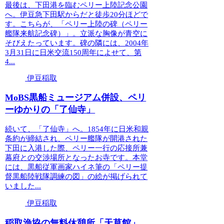
最後は、下田港を臨むペリー上陸記念公園
へ。伊豆急下田駅からだと徒歩20分ほどで
す。こちらが、「ペリー上陸の碑（ペリー
艦隊来航記念碑）」。立派な胸像が青空に
そびえたっています。碑の隣には、2004年
3月31日に日米交流150周年によせて、第
4...
伊豆稲取
MoBS黒船ミュージアム併設、ペリ
ーゆかりの「了仙寺」
続いて、「了仙寺」へ。1854年に日米和親
条約が締結され、ペリー艦隊が開港された
下田に入港した際、ペリー一行の応接所兼
幕府との交渉場所となったお寺です。本堂
には、黒船従軍画家ハイネ筆の「ペリー提
督黒船陸戦隊調練の図」の絵が掲げられて
いました...
伊豆稲取
稲取漁協の無料休憩所「天草館」