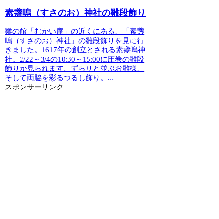
素盞嗚（すさのお）神社の雛段飾り
雛の館「むかい庵」の近くにある、「素盞
嗚（すさのお）神社」の雛段飾りを見に行
きました。1617年の創立とされる素盞嗚神
社。2/22～3/4の10:30～15:00に圧巻の雛段
飾りが見られます。ずらりと並ぶお雛様、
そして両脇を彩るつるし飾り。...
スポンサーリンク