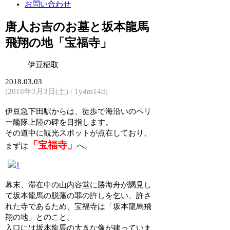
お問い合わせ
唐人お吉のお墓と坂本龍馬
飛翔の地「宝福寺」
伊豆稲取
2018.03.03
[2018年3月3日(土) / 1y4m14d]
伊豆急下田駅からは、徒歩で海沿いのペリ
ー艦隊上陸の碑を目指します。
その道中に観光スポットが点在しており、
「宝福寺」
まずは
へ。
幕末、滞在中の山内容堂に勝海舟が謁見し
て坂本龍馬の脱藩の罪の許しを乞い、許さ
れた寺であるため、宝福寺は「坂本龍馬飛
翔の地」とのこと。
入口には坂本龍馬の大きな像が建っていま