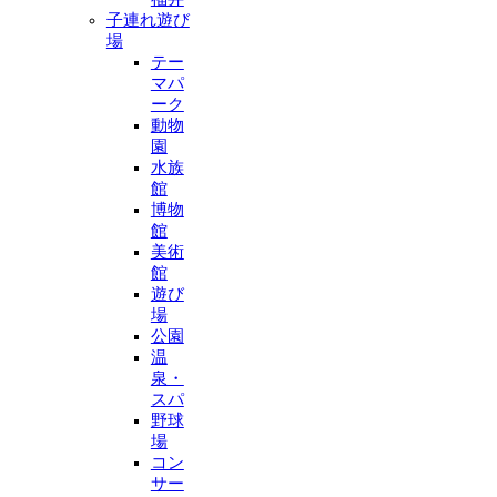
子連れ遊び
場
テー
マパ
ーク
動物
園
水族
館
博物
館
美術
館
遊び
場
公園
温
泉・
スパ
野球
場
コン
サー