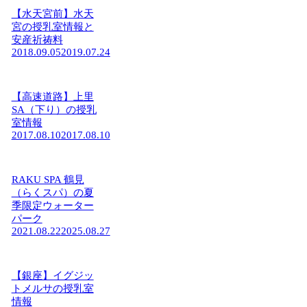
【水天宮前】水天
宮の授乳室情報と
安産祈祷料
2018.09.05
2019.07.24
【高速道路】上里
SA（下り）の授乳
室情報
2017.08.10
2017.08.10
RAKU SPA 鶴見
（らくスパ）の夏
季限定ウォーター
パーク
2021.08.22
2025.08.27
【銀座】イグジッ
トメルサの授乳室
情報