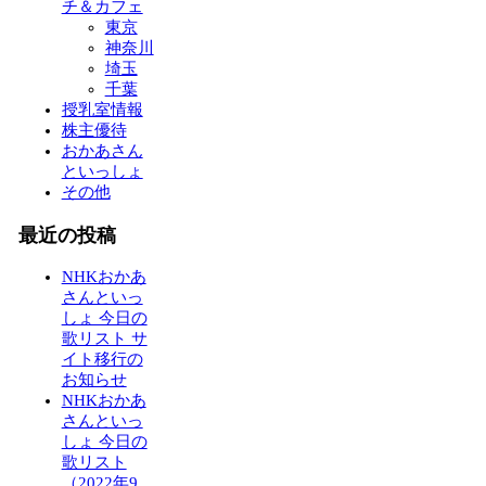
チ＆カフェ
東京
神奈川
埼玉
千葉
授乳室情報
株主優待
おかあさん
といっしょ
その他
最近の投稿
NHKおかあ
さんといっ
しょ 今日の
歌リスト サ
イト移行の
お知らせ
NHKおかあ
さんといっ
しょ 今日の
歌リスト
（2022年9