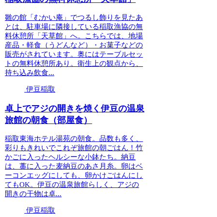
雛の館「むかい庵」でつるし飾りを見たあ
とは、駐車場に隣接している稲取漁協の無
料休憩所「天草館」へ。こちらでは、地場
産品・軽食（うどんなど）・お菓子などの
販売がされています。奥にはテーブルセッ
トの無料休憩所あり。衛生上の観点から、
持ち込み飲食...
伊豆稲取
卓上でアジの開きを焼く伊豆の温泉
旅館の朝食（部屋食）
稲取東海ホテル湯苑の朝食。品数も多く、
彩りもきれいでこれぞ旅館の朝ごはん！竹
かごに入ったヘルシーな小鉢たち。納豆
は、藁に入った麦納豆のあさ月糸。卵はベ
ーコンエッグにしても、卵かけごはんにし
てもOK。伊豆の温泉旅館らしく、アジの
開きの干物は卓...
伊豆稲取