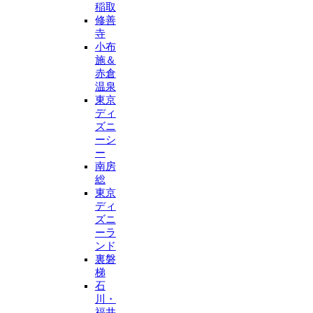
稲取
修善
寺
小布
施＆
赤倉
温泉
東京
ディ
ズニ
ーシ
ー
南房
総
東京
ディ
ズニ
ーラ
ンド
裏磐
梯
石
川・
福井