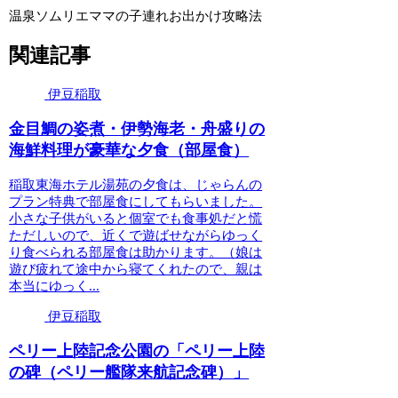
温泉ソムリエママの子連れお出かけ攻略法
関連記事
伊豆稲取
金目鯛の姿煮・伊勢海老・舟盛りの
海鮮料理が豪華な夕食（部屋食）
稲取東海ホテル湯苑の夕食は、じゃらんの
プラン特典で部屋食にしてもらいました。
小さな子供がいると個室でも食事処だと慌
ただしいので、近くで遊ばせながらゆっく
り食べられる部屋食は助かります。（娘は
遊び疲れて途中から寝てくれたので、親は
本当にゆっく...
伊豆稲取
ペリー上陸記念公園の「ペリー上陸
の碑（ペリー艦隊来航記念碑）」