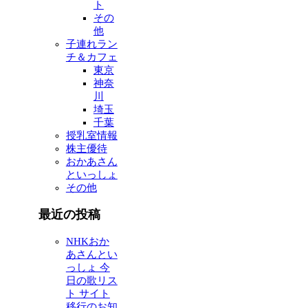
ト
その
他
子連れラン
チ＆カフェ
東京
神奈
川
埼玉
千葉
授乳室情報
株主優待
おかあさん
といっしょ
その他
最近の投稿
NHKおか
あさんとい
っしょ 今
日の歌リス
ト サイト
移行のお知