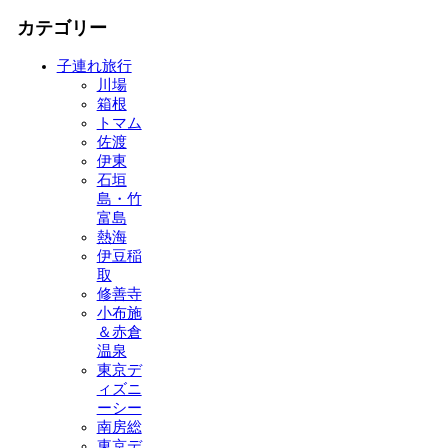
カテゴリー
子連れ旅行
川場
箱根
トマム
佐渡
伊東
石垣
島・竹
富島
熱海
伊豆稲
取
修善寺
小布施
＆赤倉
温泉
東京デ
ィズニ
ーシー
南房総
東京デ