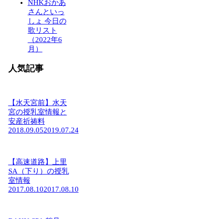
NHKおかあ
さんといっ
しょ 今日の
歌リスト
（2022年6
月）
人気記事
【水天宮前】水天
宮の授乳室情報と
安産祈祷料
2018.09.05
2019.07.24
【高速道路】上里
SA（下り）の授乳
室情報
2017.08.10
2017.08.10