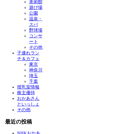
美術館
遊び場
公園
温泉・
スパ
野球場
コンサ
ート
その他
子連れラン
チ＆カフェ
東京
神奈川
埼玉
千葉
授乳室情報
株主優待
おかあさん
といっしょ
その他
最近の投稿
NHKおかあ