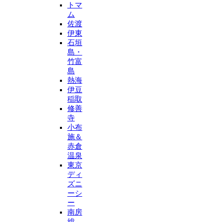
トマ
ム
佐渡
伊東
石垣
島・
竹富
島
熱海
伊豆
稲取
修善
寺
小布
施＆
赤倉
温泉
東京
ディ
ズニ
ーシ
ー
南房
総