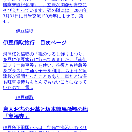
艦隊来航記念碑）」。立派な胸像が青空に
そびえたっています。碑の隣には、2004年
3月31日に日米交流150周年によせて、第
4...
伊豆稲取
伊豆稲取旅行 目次ページ
河津桜と稲取の「雛のつるし飾りまつり」
を見に伊豆旅行に行ってきました。「南伊
豆フリー乗車券」を使い、往復とも特急券
をプラスして踊り子号を利用。ちょうど河
津桜が満開だったこともあり、車だと渋滞
も駐車場待ちもとんでもないことになって
いたので、電...
伊豆稲取
唐人お吉のお墓と坂本龍馬飛翔の地
「宝福寺」
伊豆急下田駅からは、徒歩で海沿いのペリ