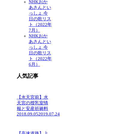
NHKおか
あさんとい
っしょ 今
日の歌リス
ト（2022年
7月）
NHKおか
あさんとい
っしょ 今
日の歌リス
ト（2022年
6月）
人気記事
【水天宮前】水
天宮の授乳室情
報と安産祈祷料
2018.09.05
2019.07.24
【高速道路】上