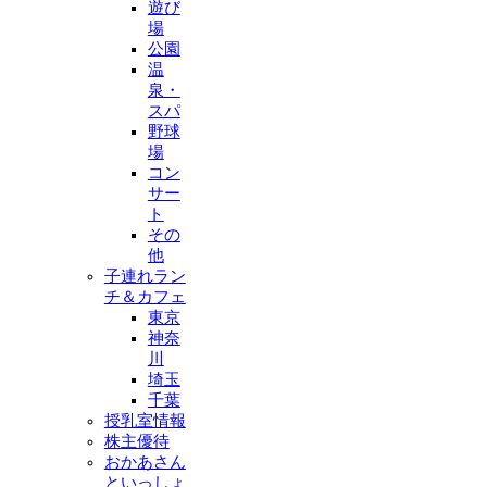
遊び
場
公園
温
泉・
スパ
野球
場
コン
サー
ト
その
他
子連れラン
チ＆カフェ
東京
神奈
川
埼玉
千葉
授乳室情報
株主優待
おかあさん
といっしょ