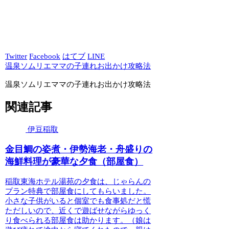
Twitter
Facebook
はてブ
LINE
温泉ソムリエママの子連れお出かけ攻略法
温泉ソムリエママの子連れお出かけ攻略法
関連記事
伊豆稲取
金目鯛の姿煮・伊勢海老・舟盛りの
海鮮料理が豪華な夕食（部屋食）
稲取東海ホテル湯苑の夕食は、じゃらんの
プラン特典で部屋食にしてもらいました。
小さな子供がいると個室でも食事処だと慌
ただしいので、近くで遊ばせながらゆっく
り食べられる部屋食は助かります。（娘は