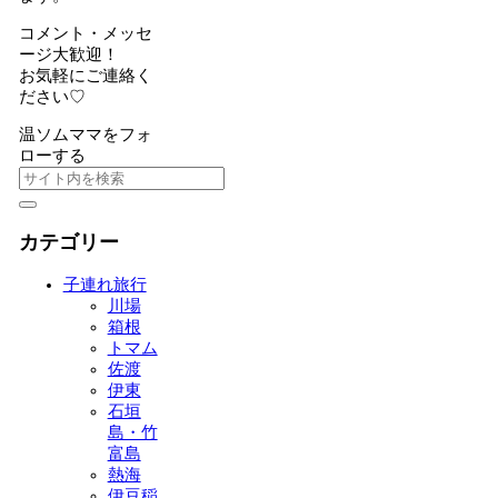
コメント・メッセ
ージ大歓迎！
お気軽にご連絡く
ださい♡
温ソムママをフォ
ローする
カテゴリー
子連れ旅行
川場
箱根
トマム
佐渡
伊東
石垣
島・竹
富島
熱海
伊豆稲