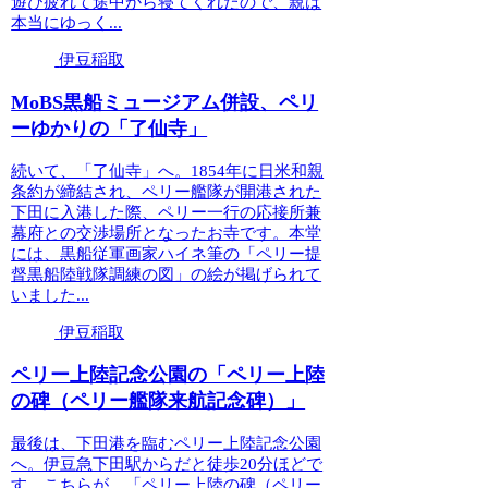
遊び疲れて途中から寝てくれたので、親は
本当にゆっく...
伊豆稲取
MoBS黒船ミュージアム併設、ペリ
ーゆかりの「了仙寺」
続いて、「了仙寺」へ。1854年に日米和親
条約が締結され、ペリー艦隊が開港された
下田に入港した際、ペリー一行の応接所兼
幕府との交渉場所となったお寺です。本堂
には、黒船従軍画家ハイネ筆の「ペリー提
督黒船陸戦隊調練の図」の絵が掲げられて
いました...
伊豆稲取
ペリー上陸記念公園の「ペリー上陸
の碑（ペリー艦隊来航記念碑）」
最後は、下田港を臨むペリー上陸記念公園
へ。伊豆急下田駅からだと徒歩20分ほどで
す。こちらが、「ペリー上陸の碑（ペリー