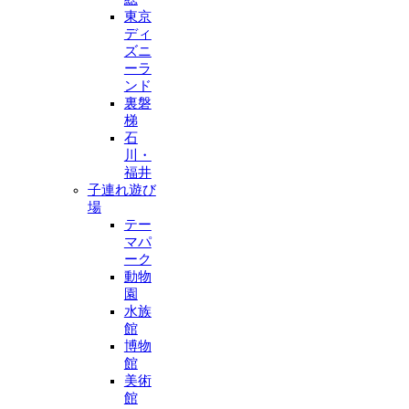
東京
ディ
ズニ
ーラ
ンド
裏磐
梯
石
川・
福井
子連れ遊び
場
テー
マパ
ーク
動物
園
水族
館
博物
館
美術
館