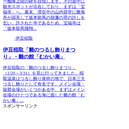
ー艦隊上陸の碑を目指します。その道中に
観光スポットが点在しており、まずは「宝
福寺」へ。幕末、滞在中の山内容堂に勝海
舟が謁見して坂本龍馬の脱藩の罪の許しを
乞い、許された寺であるため、宝福寺は
「坂本龍馬飛翔...
伊豆稲取
伊豆稲取「雛のつるし飾りまつ
り」・雛の館「むかい庵」
伊豆稲取の「雛のつるし飾りまつり」
（1/20～3/31）を見に行ってきました。稲
取温泉はつるし飾り発祥の地で、日本三大
つるし飾りとして有名です。メイン会場・
協賛会場がいくつかある中、まずはメイン
会場のひとつである海に面した雛の館「む
かい庵」...
スポンサーリンク