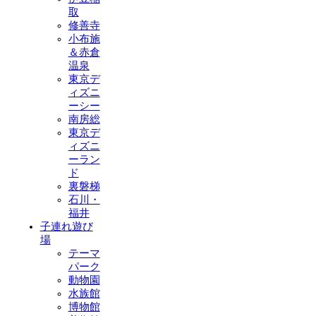
取
修善寺
小布施
＆赤倉
温泉
東京デ
ィズニ
ーシー
南房総
東京デ
ィズニ
ーラン
ド
裏磐梯
石川・
福井
子連れ遊び
場
テーマ
パーク
動物園
水族館
博物館