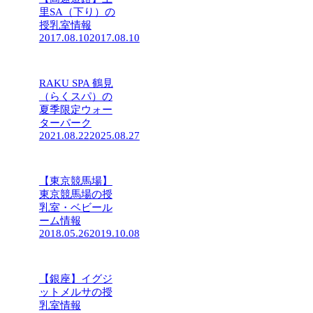
里SA（下り）の
授乳室情報
2017.08.10
2017.08.10
RAKU SPA 鶴見
（らくスパ）の
夏季限定ウォー
ターパーク
2021.08.22
2025.08.27
【東京競馬場】
東京競馬場の授
乳室・ベビール
ーム情報
2018.05.26
2019.10.08
【銀座】イグジ
ットメルサの授
乳室情報