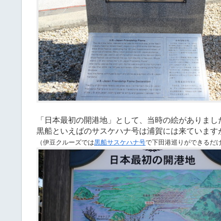
「日本最初の開港地」として、当時の絵がありまし
黒船といえばのサスケハナ号は浦賀には来ています
（伊豆クルーズでは
黒船サスケハナ号
で下田港巡りができるだ