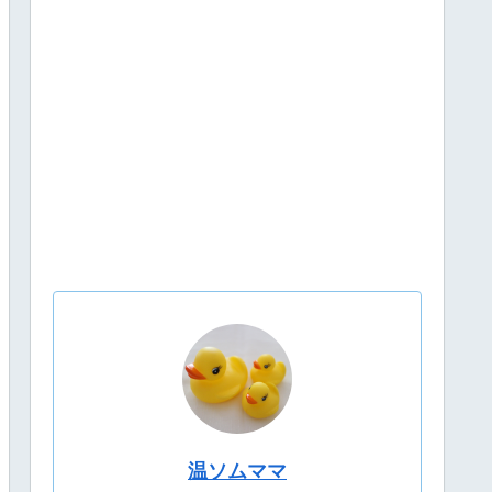
温ソムママ