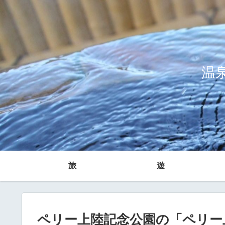
温
旅
遊
ペリー上陸記念公園の「ペリー