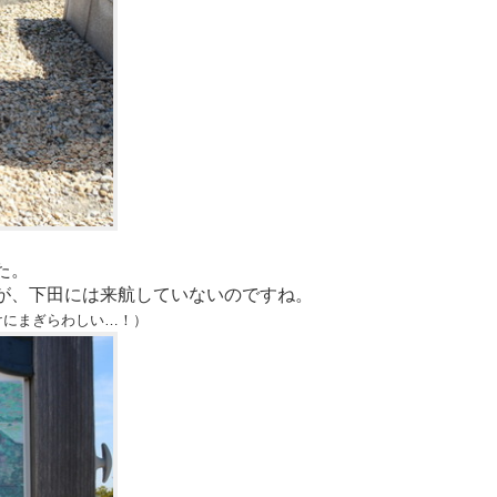
た。
が、下田には来航していないのですね。
けにまぎらわしい…！）