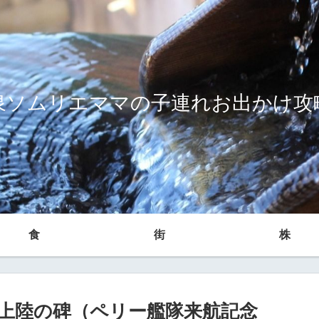
泉ソムリエママの子連れお出かけ攻
食
街
株
上陸の碑（ペリー艦隊来航記念