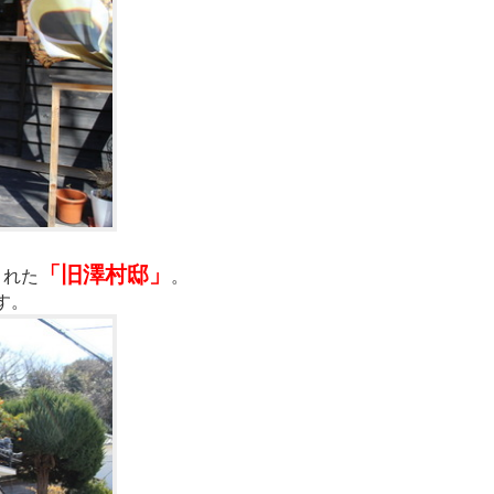
「旧澤村邸」
された
。
す。