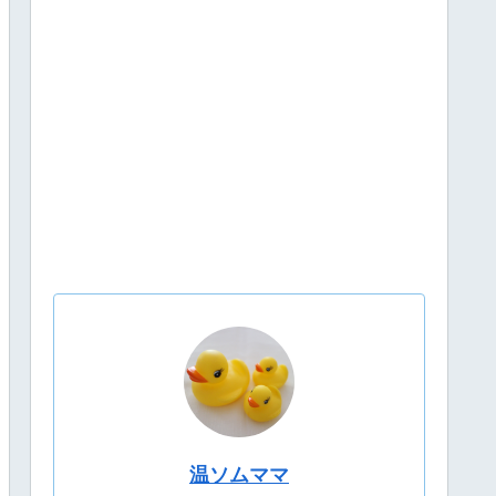
温ソムママ