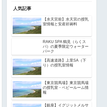
人気記事
【水天宮前】水天宮の授乳
室情報と安産祈祷料
RAKU SPA 鶴見（らくス
パ）の夏季限定ウォーター
パーク
【高速道路】上里SA（下
り）の授乳室情報
【東京競馬場】東京競馬場
の授乳室・ベビールーム情
報
【銀座】イグジットメルサ