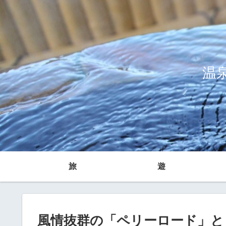
温
旅
遊
風情抜群の「ペリーロード」と