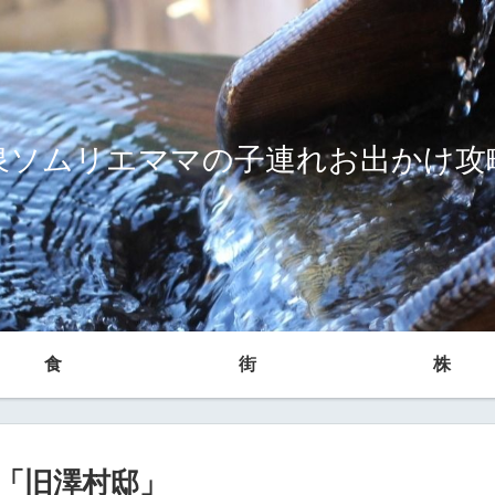
泉ソムリエママの子連れお出かけ攻
食
街
株
「旧澤村邸」