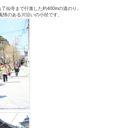
れ了仙寺まで行進した約400mの道のり。
風情のある川沿いの小径です。