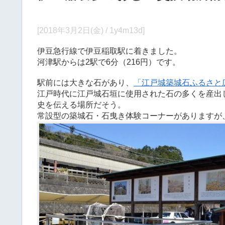
[2018年3月2日(金) / 1y4m13d]
伊豆急行線で伊豆稲取駅に着きました。
河津駅からは2駅で6分（216円）です。
駅前には大きな石があり、
「江戸城築城石ふるさと
江戸時代に江戸城石垣に使用された石の多くを産出
史を伝える場所だそう。
常設型の築城石・石曳き体験コーナーがありますが