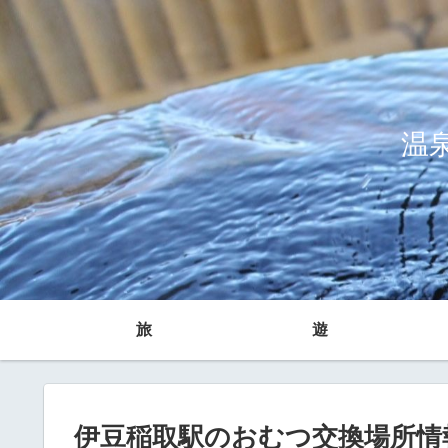
温
旅
遊
伊豆稲取駅のおむつ交換場所情