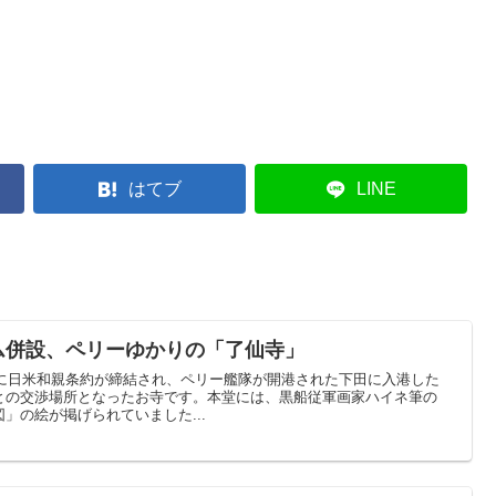
はてブ
LINE
ム併設、ペリーゆかりの「了仙寺」
年に日米和親条約が締結され、ペリー艦隊が開港された下田に入港した
との交渉場所となったお寺です。本堂には、黒船従軍画家ハイネ筆の
」の絵が掲げられていました...