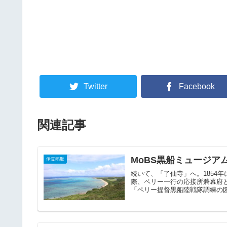
Twitter
Facebook
関連記事
MoBS黒船ミュージア
伊豆稲取
続いて、「了仙寺」へ。1854
際、ペリー一行の応接所兼幕府
「ペリー提督黒船陸戦隊調練の図