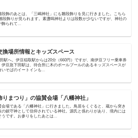
雛段飾のあとは、「三嶋神社」にも雛段飾りを見に行きました。こちら
15:00に雛段飾りが見られます。素盞嗚神社よりは段数が少ないですが、神社の
られて...
交換場所情報とキッズスペース
田駅へ。伊豆稲取駅からは20分（660円）ですが、南伊豆フリー乗車券
。伊豆急下田駅は、待合所に木のボールプールのあるキッズスペースが
いそばのイートインも...
飾りまつり」の協賛会場「八幡神社」
賛会場である「八幡神社」に行きました。鳥居をくぐると、蔵から突き
取の鎮守神として信仰されている神社。源氏と係わりがあり、境内には
うです。お参りをしたあとは...