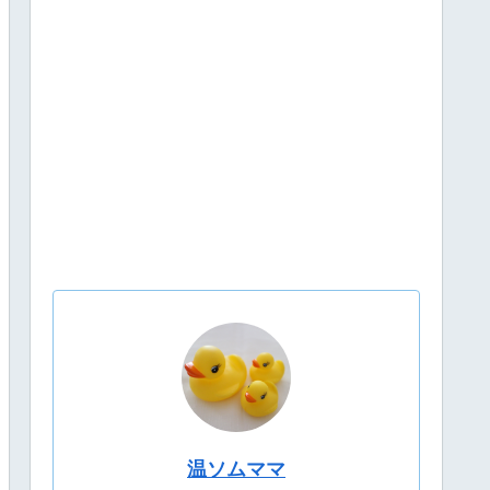
温ソムママ