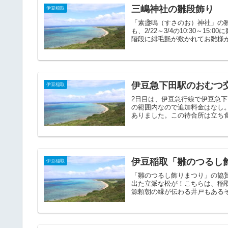
三嶋神社の雛段飾り
伊豆稲取
「素盞嗚（すさのお）神社」の
も、2/22～3/4の10:30～
階段に緋毛氈が敷かれてお雛様が飾
伊豆急下田駅のおむつ
伊豆稲取
2日目は、伊豆急行線で伊豆急下
の範囲内なので追加料金はなし
ありました。この待合所は立ち食
伊豆稲取「雛のつるし
伊豆稲取
「雛のつるし飾りまつり」の協
出た立派な松が！こちらは、稲
源頼朝の縁が伝わる井戸もあるそ