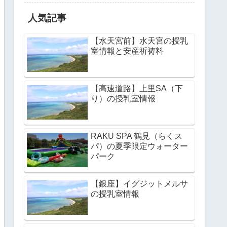
人気記事
【水天宮前】水天宮の授乳
室情報と安産祈祷料
【高速道路】上里SA（下
り）の授乳室情報
RAKU SPA 鶴見（らくス
パ）の夏季限定ウォーター
パーク
【銀座】イグジットメルサ
の授乳室情報