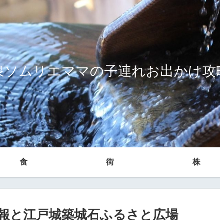
泉ソムリエママの子連れお出かけ攻
食
街
株
報と江戸城築城石ふるさと広場