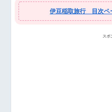
伊豆稲取旅行 目次ペ
スポ