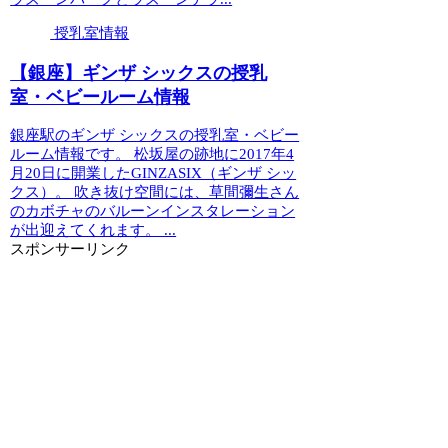
授乳室情報
【銀座】ギンザ シックスの授乳
室・ベビールーム情報
銀座駅のギンザ シックスの授乳室・ベビー
ルーム情報です。 松坂屋の跡地に2017年4
月20日に開業したGINZASIX（ギンザ シッ
クス）。 吹き抜け空間には、草間彌生さん
のカボチャのバルーンインスタレーション
が出迎えてくれます。 ...
スポンサーリンク