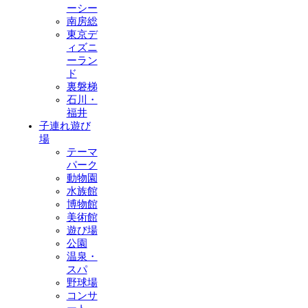
ーシー
南房総
東京デ
ィズニ
ーラン
ド
裏磐梯
石川・
福井
子連れ遊び
場
テーマ
パーク
動物園
水族館
博物館
美術館
遊び場
公園
温泉・
スパ
野球場
コンサ