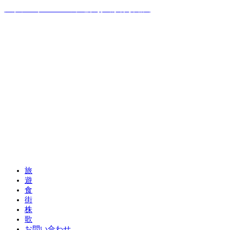
温泉ソムリエママの子連れお出かけ攻略法
旅
遊
食
街
株
歌
お問い合わせ