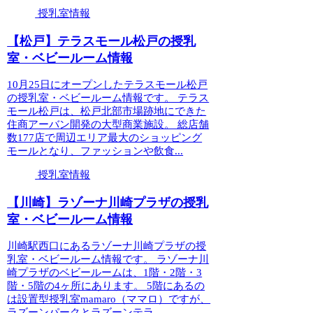
授乳室情報
【松戸】テラスモール松戸の授乳
室・ベビールーム情報
10月25日にオープンしたテラスモール松戸
の授乳室・ベビールーム情報です。 テラス
モール松戸は、松戸北部市場跡地にできた
住商アーバン開発の大型商業施設。 総店舗
数177店で周辺エリア最大のショッピング
モールとなり、ファッションや飲食...
授乳室情報
【川崎】ラゾーナ川崎プラザの授乳
室・ベビールーム情報
川崎駅西口にあるラゾーナ川崎プラザの授
乳室・ベビールーム情報です。 ラゾーナ川
崎プラザのベビールームは、1階・2階・3
階・5階の4ヶ所にあります。 5階にあるの
は設置型授乳室mamaro（ママロ）ですが、
ラズーンパークとラズーンテラ...