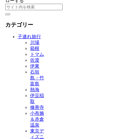
ローする
カテゴリー
子連れ旅行
川場
箱根
トマム
佐渡
伊東
石垣
島・竹
富島
熱海
伊豆稲
取
修善寺
小布施
＆赤倉
温泉
東京デ
ィズニ