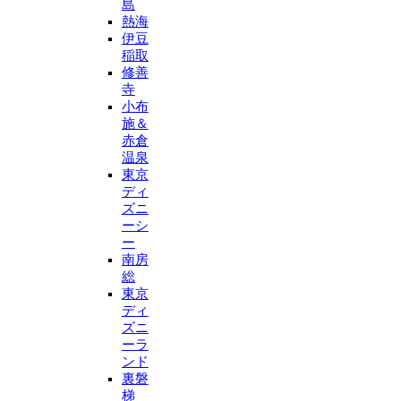
島
熱海
伊豆
稲取
修善
寺
小布
施＆
赤倉
温泉
東京
ディ
ズニ
ーシ
ー
南房
総
東京
ディ
ズニ
ーラ
ンド
裏磐
梯