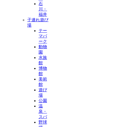
石
川・
福井
子連れ遊び
場
テー
マパ
ーク
動物
園
水族
館
博物
館
美術
館
遊び
場
公園
温
泉・
スパ
野球