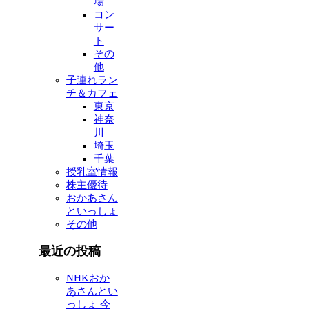
場
コン
サー
ト
その
他
子連れラン
チ＆カフェ
東京
神奈
川
埼玉
千葉
授乳室情報
株主優待
おかあさん
といっしょ
その他
最近の投稿
NHKおか
あさんとい
っしょ 今