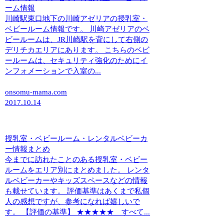
ーム情報
川崎駅東口地下の川崎アゼリアの授乳室・
ベビールーム情報です。 川崎アゼリアのベ
ビールームは、JR川崎駅を背にして右側の
デリチカエリアにあります。 こちらのベビ
ールームは、セキュリティ強化のためにイ
ンフォメーションで入室の...
onsomu-mama.com
2017.10.14
授乳室・ベビールーム・レンタルベビーカ
ー情報まとめ
今までに訪れたことのある授乳室・ベビー
ルームをエリア別にまとめました。 レンタ
ルベビーカーやキッズスペースなどの情報
も載せています。 評価基準はあくまで私個
人の感想ですが、参考になれば嬉しいで
す。 【評価の基準】 ★★★★★ すべて...