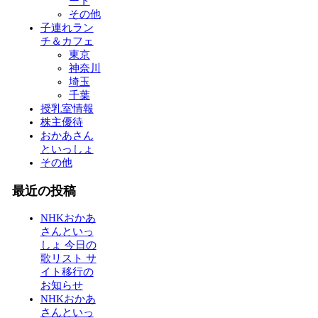
ート
その他
子連れラン
チ＆カフェ
東京
神奈川
埼玉
千葉
授乳室情報
株主優待
おかあさん
といっしょ
その他
最近の投稿
NHKおかあ
さんといっ
しょ 今日の
歌リスト サ
イト移行の
お知らせ
NHKおかあ
さんといっ