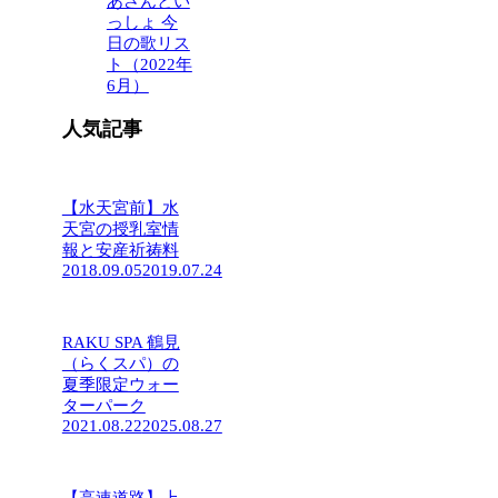
あさんとい
っしょ 今
日の歌リス
ト（2022年
6月）
人気記事
【水天宮前】水
天宮の授乳室情
報と安産祈祷料
2018.09.05
2019.07.24
RAKU SPA 鶴見
（らくスパ）の
夏季限定ウォー
ターパーク
2021.08.22
2025.08.27
【高速道路】上