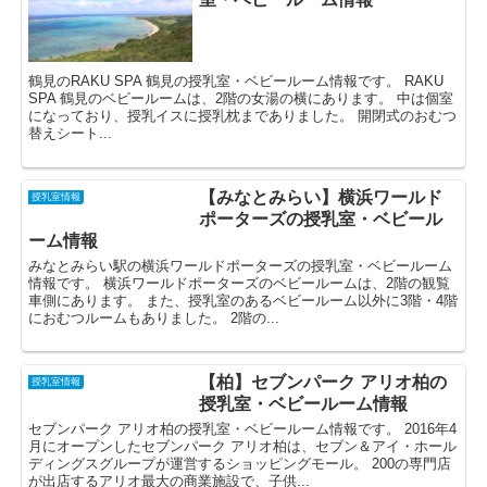
鶴見のRAKU SPA 鶴見の授乳室・ベビールーム情報です。 RAKU
SPA 鶴見のベビールームは、2階の女湯の横にあります。 中は個室
になっており、授乳イスに授乳枕までありました。 開閉式のおむつ
替えシート...
【みなとみらい】横浜ワールド
授乳室情報
ポーターズの授乳室・ベビール
ーム情報
みなとみらい駅の横浜ワールドポーターズの授乳室・ベビールーム
情報です。 横浜ワールドポーターズのベビールームは、2階の観覧
車側にあります。 また、授乳室のあるベビールーム以外に3階・4階
におむつルームもありました。 2階の...
【柏】セブンパーク アリオ柏の
授乳室情報
授乳室・ベビールーム情報
セブンパーク アリオ柏の授乳室・ベビールーム情報です。 2016年4
月にオープンしたセブンパーク アリオ柏は、セブン＆アイ・ホール
ディングスグループが運営するショッピングモール。 200の専門店
が出店するアリオ最大の商業施設で、子供...