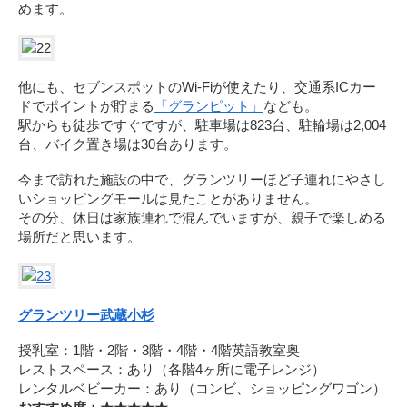
めます。
他にも、セブンスポットのWi-Fiが使えたり、交通系ICカー
ドでポイントが貯まる
「グランピット」
なども。
駅からも徒歩ですぐですが、駐車場は823台、駐輪場は2,004
台、バイク置き場は30台あります。
今まで訪れた施設の中で、グランツリーほど子連れにやさし
いショッピングモールは見たことがありません。
その分、休日は家族連れで混んでいますが、親子で楽しめる
場所だと思います。
グランツリー武蔵小杉
授乳室：1階・2階・3階・4階・4階英語教室奥
レストスペース：あり（各階4ヶ所に電子レンジ）
レンタルベビーカー：あり（コンビ、ショッピングワゴン）