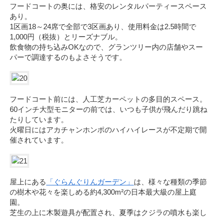
フードコートの奥には、格安のレンタルパーティースペース
あり。
1区画18～24席で全部で3区画あり、使用料金は2.5時間で
1,000円（税抜）とリーズナブル。
飲食物の持ち込みOKなので、グランツリー内の店舗やスー
パーで調達するのもよさそうです。
フードコート前には、人工芝カーペットの多目的スペース。
60インチ大型モニターの前では、いつも子供が飛んだり跳ね
たりしています。
火曜日にはアカチャンホンポのハイハイレースが不定期で開
催されています。
屋上にある
「ぐらんぐりんガーデン」
は、様々な種類の季節
の樹木や花々を楽しめる約4,300m²の日本最大級の屋上庭
園。
芝生の上に木製遊具が配置され、夏季はクジラの噴水も楽し