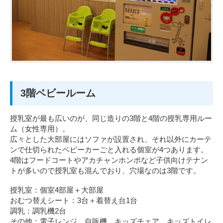
3階ベビールーム
授乳室が最も広いのが、同じ造りの3階と4階の授乳専用ルー
ム（女性専用）。
広々とした大部屋にはソファが設置され、それ以外にカーテ
ンで仕切られたベビーカーごと入れる個室が4つあります。
4階はフードコートやアカチャンホンポなど子供向けテナン
トが多いので授乳室も混んでおり、穴場なのは3階です。
授乳室：個室4部屋＋大部屋
おむつ替えシート：3台＋着替え台1台
調乳：調乳機2台
その他：電子レンジ、自販機、キッズチェア、キッズトイレ