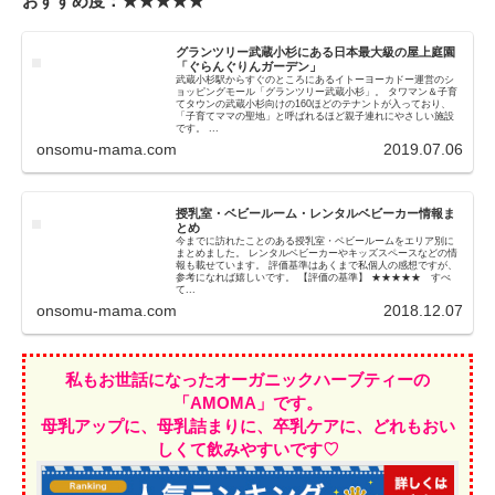
おすすめ度：★★★★★
グランツリー武蔵小杉にある日本最大級の屋上庭園
「ぐらんぐりんガーデン」
武蔵小杉駅からすぐのところにあるイトーヨーカドー運営のシ
ョッピングモール「グランツリー武蔵小杉」。 タワマン＆子育
てタウンの武蔵小杉向けの160ほどのテナントが入っており、
「子育てママの聖地」と呼ばれるほど親子連れにやさしい施設
です。 ...
onsomu-mama.com
2019.07.06
授乳室・ベビールーム・レンタルベビーカー情報ま
とめ
今までに訪れたことのある授乳室・ベビールームをエリア別に
まとめました。 レンタルベビーカーやキッズスペースなどの情
報も載せています。 評価基準はあくまで私個人の感想ですが、
参考になれば嬉しいです。 【評価の基準】 ★★★★★ すべ
て...
onsomu-mama.com
2018.12.07
私もお世話になったオーガニックハーブティーの
「AMOMA」です。
母乳アップに、母乳詰まりに、卒乳ケアに、どれもおい
しくて飲みやすいです♡