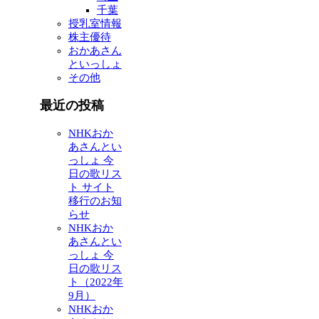
千葉
授乳室情報
株主優待
おかあさん
といっしょ
その他
最近の投稿
NHKおか
あさんとい
っしょ 今
日の歌リス
ト サイト
移行のお知
らせ
NHKおか
あさんとい
っしょ 今
日の歌リス
ト（2022年
9月）
NHKおか