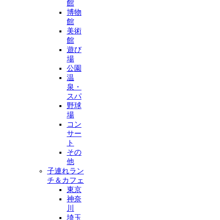
館
博物
館
美術
館
遊び
場
公園
温
泉・
スパ
野球
場
コン
サー
ト
その
他
子連れラン
チ＆カフェ
東京
神奈
川
埼玉