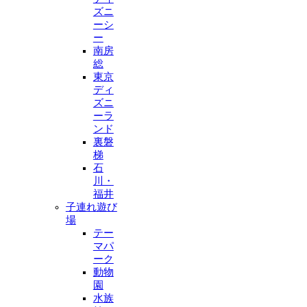
ズニ
ーシ
ー
南房
総
東京
ディ
ズニ
ーラ
ンド
裏磐
梯
石
川・
福井
子連れ遊び
場
テー
マパ
ーク
動物
園
水族