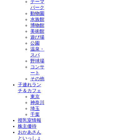
テーマ
パーク
動物園
水族館
博物館
美術館
遊び場
公園
温泉・
スパ
野球場
コンサ
ート
その他
子連れラン
チ＆カフェ
東京
神奈川
埼玉
千葉
授乳室情報
株主優待
おかあさん
といっしょ