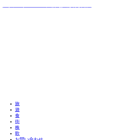
温泉ソムリエママの子連れお出かけ攻略法
旅
遊
食
街
株
歌
お問い合わせ