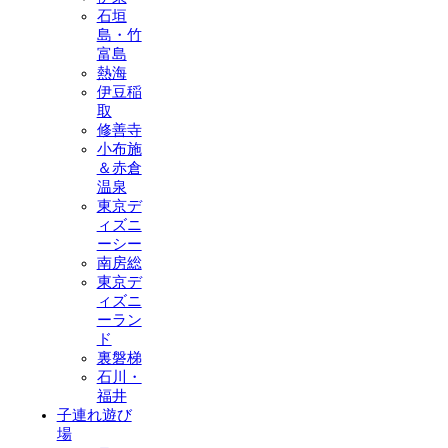
石垣
島・竹
富島
熱海
伊豆稲
取
修善寺
小布施
＆赤倉
温泉
東京デ
ィズニ
ーシー
南房総
東京デ
ィズニ
ーラン
ド
裏磐梯
石川・
福井
子連れ遊び
場