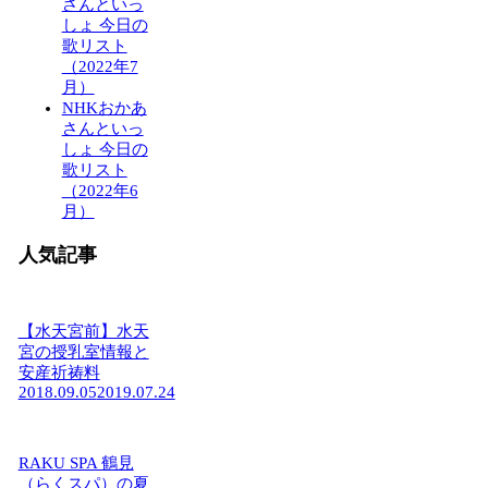
さんといっ
しょ 今日の
歌リスト
（2022年7
月）
NHKおかあ
さんといっ
しょ 今日の
歌リスト
（2022年6
月）
人気記事
【水天宮前】水天
宮の授乳室情報と
安産祈祷料
2018.09.05
2019.07.24
RAKU SPA 鶴見
（らくスパ）の夏