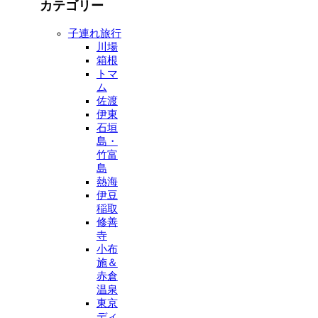
カテゴリー
子連れ旅行
川場
箱根
トマ
ム
佐渡
伊東
石垣
島・
竹富
島
熱海
伊豆
稲取
修善
寺
小布
施＆
赤倉
温泉
東京
ディ