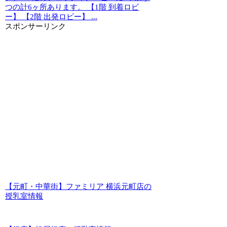
つの計6ヶ所あります。 【1階 到着ロビ
ー】 【2階 出発ロビー】 ...
スポンサーリンク
【元町・中華街】ファミリア 横浜元町店の
授乳室情報