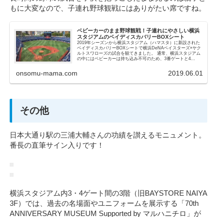
もに大変なので、子連れ野球観戦にはありがたい席ですね。
ベビーカーのまま野球観戦！子連れにやさしい横浜
スタジアムのベイディスカバリーBOXシート
2019年シーズンから横浜スタジアム（ハマスタ）に新設された
ベイディスカバリーBOXシートで横浜DeNAベイスターズ×ヤク
ルトスワローズの試合を観てきました。 通常、横浜スタジアム
の中にはベビーカーは持ち込み不可のため、3番ゲートと4...
onsomu-mama.com
2019.06.01
その他
日本大通り駅の三浦大輔さんの功績を讃えるモニュメント。
番長の直筆サイン入りです！
横浜スタジアム内3・4ゲート間の3階（旧BAYSTORE NAIYA
3F）では、過去の名場面やユニフォームを展示する「70th
ANNIVERSARY MUSEUM Supported by マルハニチロ」が