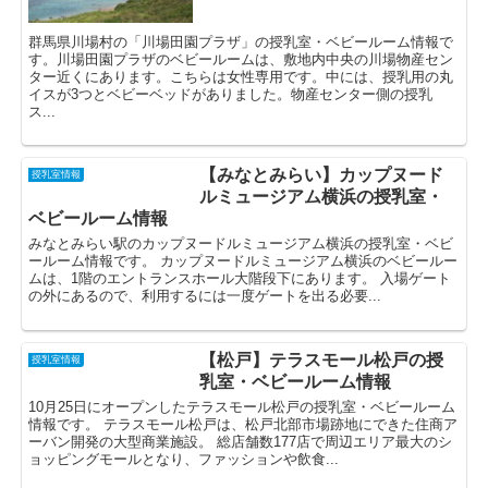
群馬県川場村の「川場田園プラザ」の授乳室・ベビールーム情報で
す。川場田園プラザのベビールームは、敷地内中央の川場物産セン
ター近くにあります。こちらは女性専用です。中には、授乳用の丸
イスが3つとベビーベッドがありました。物産センター側の授乳
ス...
【みなとみらい】カップヌード
授乳室情報
ルミュージアム横浜の授乳室・
ベビールーム情報
みなとみらい駅のカップヌードルミュージアム横浜の授乳室・ベビ
ールーム情報です。 カップヌードルミュージアム横浜のベビールー
ムは、1階のエントランスホール大階段下にあります。 入場ゲート
の外にあるので、利用するには一度ゲートを出る必要...
【松戸】テラスモール松戸の授
授乳室情報
乳室・ベビールーム情報
10月25日にオープンしたテラスモール松戸の授乳室・ベビールーム
情報です。 テラスモール松戸は、松戸北部市場跡地にできた住商ア
ーバン開発の大型商業施設。 総店舗数177店で周辺エリア最大のシ
ョッピングモールとなり、ファッションや飲食...