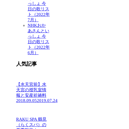
っしょ 今
日の歌リス
ト（2022年
7月）
NHKおか
あさんとい
っしょ 今
日の歌リス
ト（2022年
6月）
人気記事
【水天宮前】水
天宮の授乳室情
報と安産祈祷料
2018.09.05
2019.07.24
RAKU SPA 鶴見
（らくスパ）の