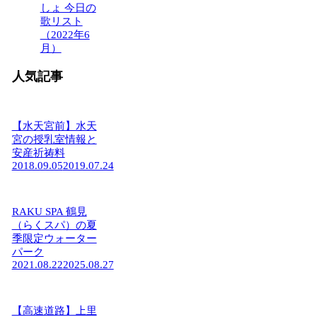
しょ 今日の
歌リスト
（2022年6
月）
人気記事
【水天宮前】水天
宮の授乳室情報と
安産祈祷料
2018.09.05
2019.07.24
RAKU SPA 鶴見
（らくスパ）の夏
季限定ウォーター
パーク
2021.08.22
2025.08.27
【高速道路】上里