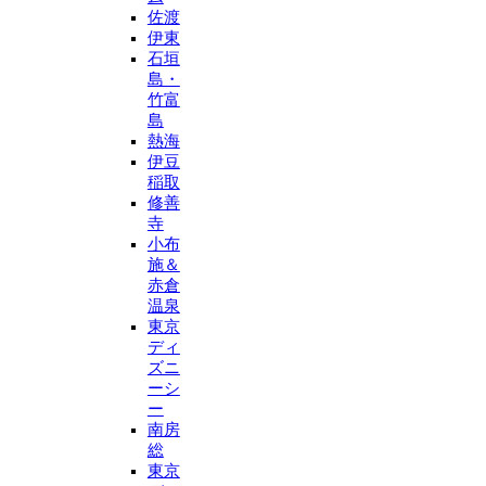
佐渡
伊東
石垣
島・
竹富
島
熱海
伊豆
稲取
修善
寺
小布
施＆
赤倉
温泉
東京
ディ
ズニ
ーシ
ー
南房
総
東京