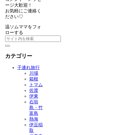
ージ大歓迎！
お気軽にご連絡く
ださい♡
温ソムママをフォ
ローする
カテゴリー
子連れ旅行
川場
箱根
トマム
佐渡
伊東
石垣
島・竹
富島
熱海
伊豆稲
取