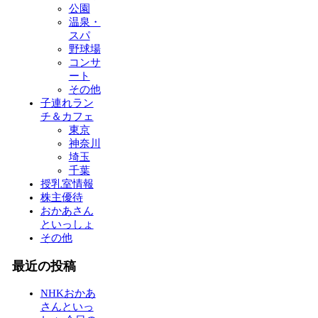
公園
温泉・
スパ
野球場
コンサ
ート
その他
子連れラン
チ＆カフェ
東京
神奈川
埼玉
千葉
授乳室情報
株主優待
おかあさん
といっしょ
その他
最近の投稿
NHKおかあ
さんといっ