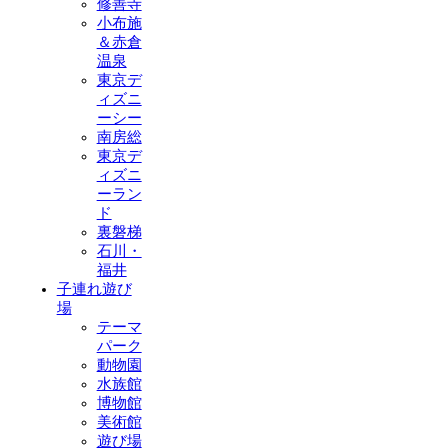
修善寺
小布施
＆赤倉
温泉
東京デ
ィズニ
ーシー
南房総
東京デ
ィズニ
ーラン
ド
裏磐梯
石川・
福井
子連れ遊び
場
テーマ
パーク
動物園
水族館
博物館
美術館
遊び場