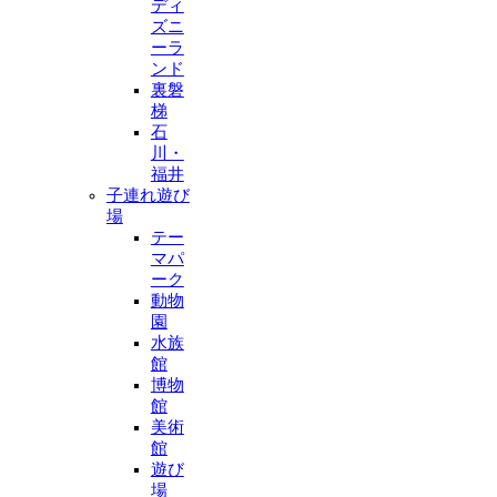
ディ
ズニ
ーラ
ンド
裏磐
梯
石
川・
福井
子連れ遊び
場
テー
マパ
ーク
動物
園
水族
館
博物
館
美術
館
遊び
場