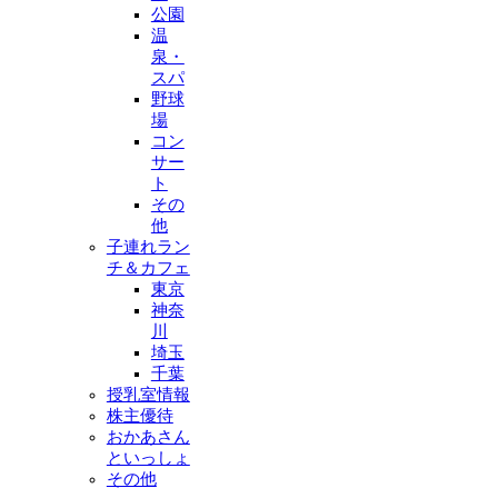
公園
温
泉・
スパ
野球
場
コン
サー
ト
その
他
子連れラン
チ＆カフェ
東京
神奈
川
埼玉
千葉
授乳室情報
株主優待
おかあさん
といっしょ
その他