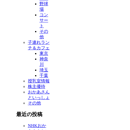
野球
場
コン
サー
ト
その
他
子連れラン
チ＆カフェ
東京
神奈
川
埼玉
千葉
授乳室情報
株主優待
おかあさん
といっしょ
その他
最近の投稿
NHKおか