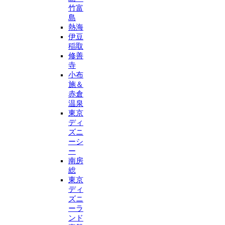
竹富
島
熱海
伊豆
稲取
修善
寺
小布
施＆
赤倉
温泉
東京
ディ
ズニ
ーシ
ー
南房
総
東京
ディ
ズニ
ーラ
ンド