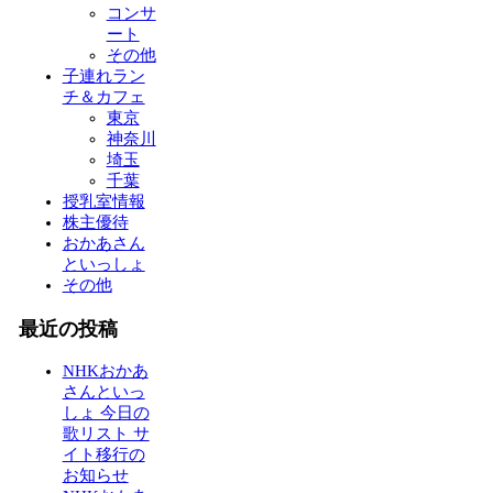
コンサ
ート
その他
子連れラン
チ＆カフェ
東京
神奈川
埼玉
千葉
授乳室情報
株主優待
おかあさん
といっしょ
その他
最近の投稿
NHKおかあ
さんといっ
しょ 今日の
歌リスト サ
イト移行の
お知らせ