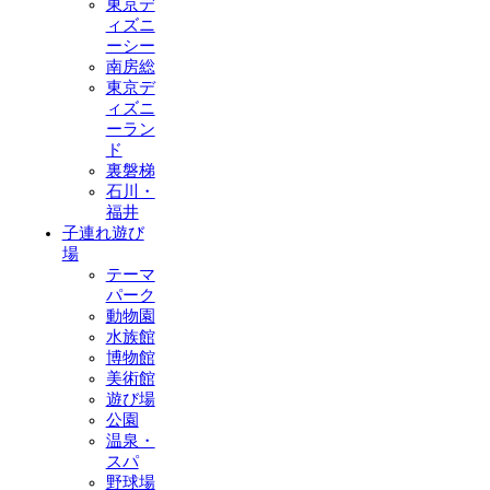
東京デ
ィズニ
ーシー
南房総
東京デ
ィズニ
ーラン
ド
裏磐梯
石川・
福井
子連れ遊び
場
テーマ
パーク
動物園
水族館
博物館
美術館
遊び場
公園
温泉・
スパ
野球場