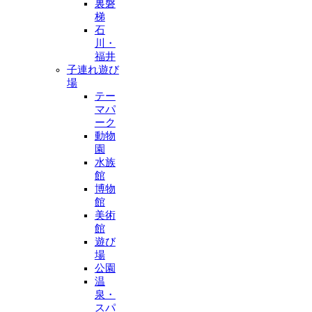
裏磐
梯
石
川・
福井
子連れ遊び
場
テー
マパ
ーク
動物
園
水族
館
博物
館
美術
館
遊び
場
公園
温
泉・
スパ