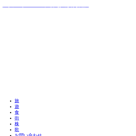
温泉ソムリエママの子連れお出かけ攻略法
旅
遊
食
街
株
歌
お問い合わせ