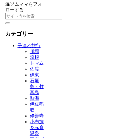
温ソムママをフォ
ローする
カテゴリー
子連れ旅行
川場
箱根
トマム
佐渡
伊東
石垣
島・竹
富島
熱海
伊豆稲
取
修善寺
小布施
＆赤倉
温泉