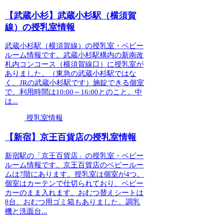
【武蔵小杉】武蔵小杉駅（横須賀
線）の授乳室情報
武蔵小杉駅（横須賀線）の授乳室・ベビー
ルーム情報です。武蔵小杉駅構内の新南改
札内コンコース（横須賀線口）に授乳室が
ありました。（東急の武蔵小杉駅ではな
く、JRの武蔵小杉駅です）施錠できる個室
で、利用時間は10:00～16:00とのこと。中
は...
授乳室情報
【新宿】京王百貨店の授乳室情報
新宿駅の「京王百貨店」の授乳室・ベビー
ルーム情報です。京王百貨店のベビールー
ムは7階にあります。授乳室は個室が4つ。
個室はカーテンで仕切られており、ベビー
カーのまま入れます。おむつ替えシートは
8台、おむつ用ゴミ箱もありました。調乳
機と洗面台...