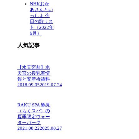
NHKおか
あさんとい
っしょ 今
日の歌リス
ト（2022年
6月）
人気記事
【水天宮前】水
天宮の授乳室情
報と安産祈祷料
2018.09.05
2019.07.24
RAKU SPA 鶴見
（らくスパ）の
夏季限定ウォー
ターパーク
2021.08.22
2025.08.27