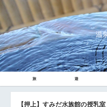
温
旅
遊
【押上】すみだ水族館の授乳室