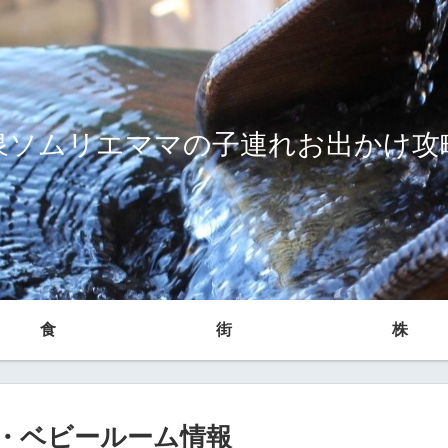
泉ソムリエママの子連れお出かけ攻
食
街
株
・ベビールーム情報