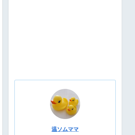
温ソムママ