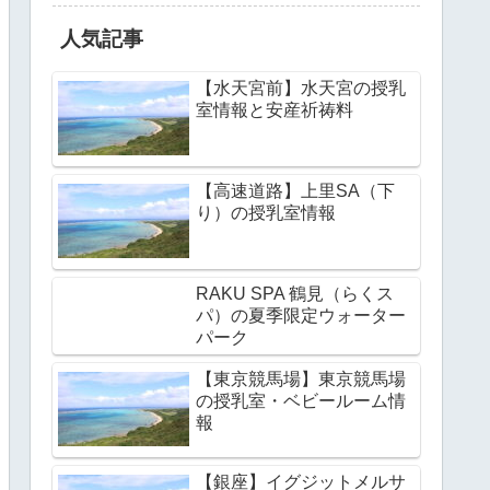
人気記事
【水天宮前】水天宮の授乳
室情報と安産祈祷料
【高速道路】上里SA（下
り）の授乳室情報
RAKU SPA 鶴見（らくス
パ）の夏季限定ウォーター
パーク
【東京競馬場】東京競馬場
の授乳室・ベビールーム情
報
【銀座】イグジットメルサ