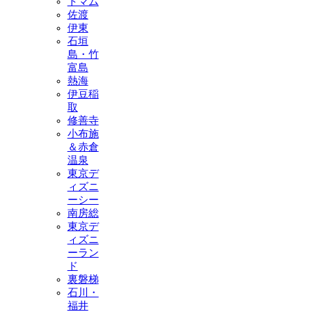
トマム
佐渡
伊東
石垣
島・竹
富島
熱海
伊豆稲
取
修善寺
小布施
＆赤倉
温泉
東京デ
ィズニ
ーシー
南房総
東京デ
ィズニ
ーラン
ド
裏磐梯
石川・
福井