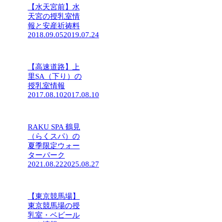
【水天宮前】水
天宮の授乳室情
報と安産祈祷料
2018.09.05
2019.07.24
【高速道路】上
里SA（下り）の
授乳室情報
2017.08.10
2017.08.10
RAKU SPA 鶴見
（らくスパ）の
夏季限定ウォー
ターパーク
2021.08.22
2025.08.27
【東京競馬場】
東京競馬場の授
乳室・ベビール