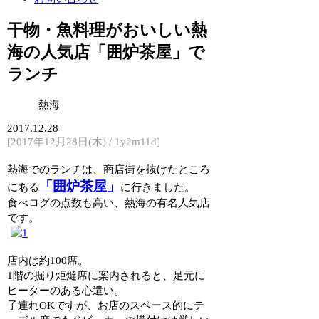
干物・魚料理がおいしい熱
海の人気店「囲炉茶屋」で
ランチ
熱海
2017.12.28
[2017年12月28日(木) / 1y2m11d]
熱海でのランチは、商店街を抜けたところ
「囲炉茶屋」
にある
に行きました。
食べログの点数も高い、熱海の有名人気店
です。
店内は約100席。
1階の掘り炬燵席に案内されると、足元に
ヒーターのある心遣い。
子連れOKですが、お店のスペース的にテ