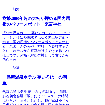
ー...
熱海
樹齢2000年超の大楠が拝める国内屈
指のパワースポット「來宮神社」
「熱海温泉ホテル 夢いろは」をチェックア
ウトした後は熱海駅ではなく来宮駅方面へ
歩き、国内屈指のパワースポットと言われ
る「來宮（きのみや）神社」を参拝するこ
とに。ホテルから來宮神社までは徒歩15分
ほどです。来福・縁起の神として古くから
信仰され...
熱海
「熱海温泉ホテル 夢いろは」の朝
食
熱海温泉ホテル 夢いろはの朝食は、2階に
ある朝食会場「翠」にて7:00～9:15の時間
にいただけます。しかし、我が家は小さな