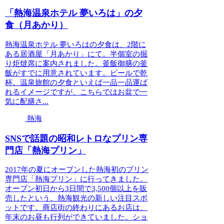
「熱海温泉ホテル 夢いろは」の夕
食（月あかり）
熱海温泉ホテル 夢いろはの夕食は、2階に
ある居酒屋「月あかり」にて。半個室の掘
り炬燵席に案内されました。釜飯御膳の釜
飯がすでに用意されています。ビールで乾
杯。温泉旅館の夕食といえば一品一品運ば
れるイメージですが、こちらではお盆で一
気に配膳さ...
熱海
SNSで話題の昭和レトロなプリン専
門店「熱海プリン」
2017年の夏にオープンした熱海初のプリン
専門店「熱海プリン」に行ってきました。
オープン初日から3日間で3,500個以上を販
売したという、熱海観光の新しい注目スポ
ットです。商店街の終わりにあるお店は、
年末のお昼も行列ができていました。ショ