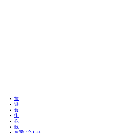
温泉ソムリエママの子連れお出かけ攻略法
旅
遊
食
街
株
歌
お問い合わせ