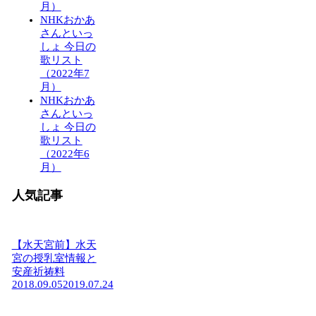
月）
NHKおかあ
さんといっ
しょ 今日の
歌リスト
（2022年7
月）
NHKおかあ
さんといっ
しょ 今日の
歌リスト
（2022年6
月）
人気記事
【水天宮前】水天
宮の授乳室情報と
安産祈祷料
2018.09.05
2019.07.24