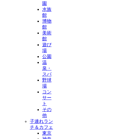
園
水族
館
博物
館
美術
館
遊び
場
公園
温
泉・
スパ
野球
場
コン
サー
ト
その
他
子連れラン
チ＆カフェ
東京
神奈