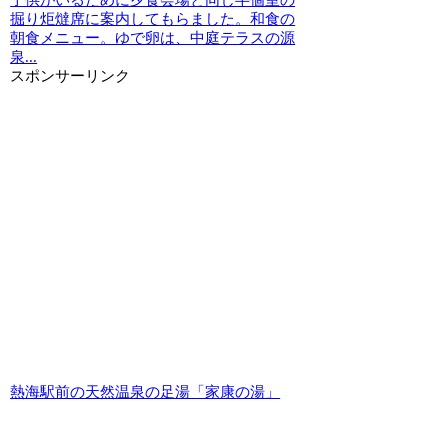
子供がいるために夕食会場と同じ半個室の
掘り炬燵席に案内してもらました。和食の
朝食メニュー。ゆで卵は、中庭テラスの源
泉...
スポンサーリンク
熱海駅前の天然温泉の足湯「家康の湯」