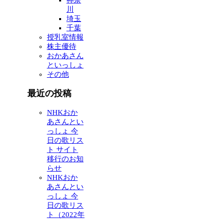
川
埼玉
千葉
授乳室情報
株主優待
おかあさん
といっしょ
その他
最近の投稿
NHKおか
あさんとい
っしょ 今
日の歌リス
ト サイト
移行のお知
らせ
NHKおか
あさんとい
っしょ 今
日の歌リス
ト（2022年