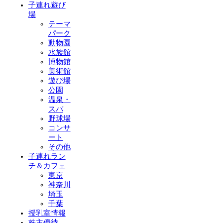
子連れ遊び
場
テーマ
パーク
動物園
水族館
博物館
美術館
遊び場
公園
温泉・
スパ
野球場
コンサ
ート
その他
子連れラン
チ＆カフェ
東京
神奈川
埼玉
千葉
授乳室情報
株主優待