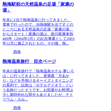
熱海駅前の天然温泉の足湯「家康の
湯」
年末に1泊で熱海温泉に行ってきました。
電車で行ったので、JR熱海駅を出てすぐの
ところにある天然温泉の足湯「家康の湯」
からスタート！家康の湯は、徳川家康来熱
400年（2004年3月）の記念事業として2003
年12月に施工されたもの。その後、熱...
熱海
熱海温泉旅行 目次ページ
年末の温泉旅行で「熱海温泉ホテル 夢いろ
は」に行ってきました。居酒屋「月あか
り」などを手掛けるオーイズミダイニング
の系列で、以前は「ホテルアイオラ」とい
う名称だったそうです。お部屋やお料理は
少し期待外れな部分もありましたが、ナト
リウム・カル...
熱海