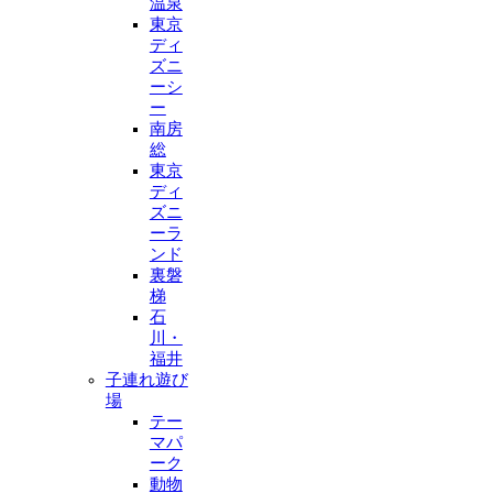
温泉
東京
ディ
ズニ
ーシ
ー
南房
総
東京
ディ
ズニ
ーラ
ンド
裏磐
梯
石
川・
福井
子連れ遊び
場
テー
マパ
ーク
動物