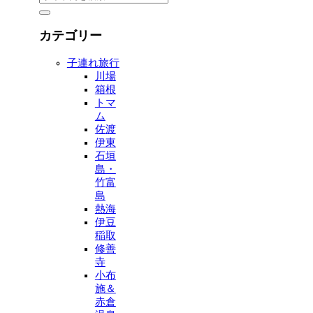
カテゴリー
子連れ旅行
川場
箱根
トマ
ム
佐渡
伊東
石垣
島・
竹富
島
熱海
伊豆
稲取
修善
寺
小布
施＆
赤倉