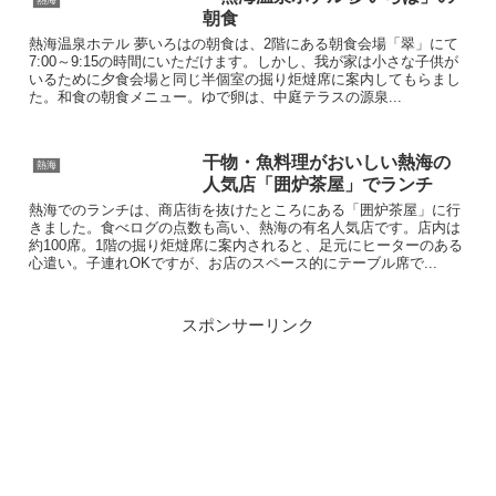
朝食
熱海温泉ホテル 夢いろはの朝食は、2階にある朝食会場「翠」にて
7:00～9:15の時間にいただけます。しかし、我が家は小さな子供が
いるために夕食会場と同じ半個室の掘り炬燵席に案内してもらまし
た。和食の朝食メニュー。ゆで卵は、中庭テラスの源泉...
干物・魚料理がおいしい熱海の
熱海
人気店「囲炉茶屋」でランチ
熱海でのランチは、商店街を抜けたところにある「囲炉茶屋」に行
きました。食べログの点数も高い、熱海の有名人気店です。店内は
約100席。1階の掘り炬燵席に案内されると、足元にヒーターのある
心遣い。子連れOKですが、お店のスペース的にテーブル席で...
スポンサーリンク