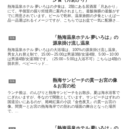
熱海温泉ホテル 夢いろはの夕食は、2階にある居酒屋「月あかり」
にて。半個室の掘り炬燵席に案内されました。釜飯御膳の釜飯がす
でに用意されています。ビールで乾杯。温泉旅館の夕食といえば一
品一品運ばれるイメージですが、こちらではお盆で一気に配膳さ...
「熱海温泉ホテル 夢いろは」の
熱海
源泉掛け流し温泉
熱海温泉ホテル 夢いろはの大浴場は、100%の源泉掛け流し温泉。
男女入れ替え制で、15:00～25:00は男湯3階/女湯4階、5:00～10:00
は男湯4階/女湯3階です。（25:00～5:00は入浴不可）こちらは4階の
脱衣所。ベビーベッド...
熱海サンビーチの貫一お宮の像
熱海
＆お宮の松
ランチ後は、のんびりと熱海サンビーチをお散歩。夏は海水浴客で
にぎわいますが、冬なので閑散としています。サンビーチはずれの
国道沿いにあるのが、尾崎紅葉の小説『金色夜叉』の貫一お宮の
像。間寛一とお宮の熱海海岸での別れの場面の舞台となった場所
で、...
「熱海温泉ホテル 夢いろは」の
熱海