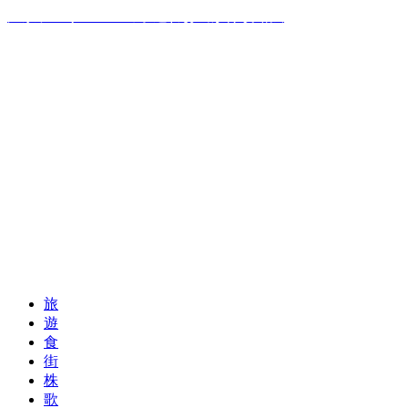
温泉ソムリエママの子連れお出かけ攻略法
旅
遊
食
街
株
歌