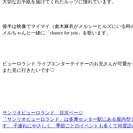
大切なお手紙を届けてくれたルッツに憧れています。
後半は映像でマイマイ（倉木麻衣がメルシーヒルズにいる時
メルちゃんと一緒に「chance for you」を歌います。
ピューロランド ライブエンターテイナーのお兄さんが可愛か
また見に行きたいです♡
サンリオピューロランド 目次ページ
「サンリオピューロランド」は多摩センター駅にある屋内型テー
す。 子連れにやさしく、季節ごとのイベントも多くて何度訪れて