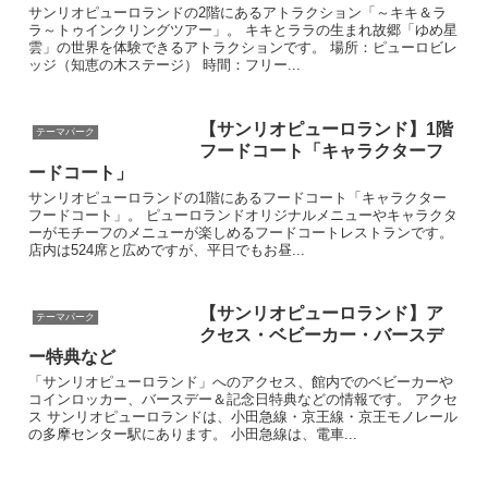
サンリオピューロランドの2階にあるアトラクション「～キキ＆ラ
ラ～トゥインクリングツアー」。 キキとララの生まれ故郷「ゆめ星
雲」の世界を体験できるアトラクションです。 場所：ピューロビレ
ッジ（知恵の木ステージ） 時間：フリー...
【サンリオピューロランド】1階
テーマパーク
フードコート「キャラクターフ
ードコート」
サンリオピューロランドの1階にあるフードコート「キャラクター
フードコート」。 ピューロランドオリジナルメニューやキャラクタ
ーがモチーフのメニューが楽しめるフードコートレストランです。
店内は524席と広めですが、平日でもお昼...
【サンリオピューロランド】ア
テーマパーク
クセス・ベビーカー・バースデ
ー特典など
「サンリオピューロランド」へのアクセス、館内でのベビーカーや
コインロッカー、バースデー＆記念日特典などの情報です。 アクセ
ス サンリオピューロランドは、小田急線・京王線・京王モノレール
の多摩センター駅にあります。 小田急線は、電車...