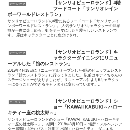
【サンリオピューロランド】4階
テーマパーク
フードコート「サンリオレイン
ボーワールドレストラン」
サンリオピューロランドの4階にあるフードコート「サンリオレイ
ンボーワールドレストラン」。 人気サンリオ7キャラクターの世界
観が一度に楽しめる、虹をテーマにした可愛らしいレストランで
す。 席はキャラクターごとに色分けされ、...
【サンリオピューロランド】キ
テーマパーク
ャラクターダイニングにリニュ
ーアルした「館のレストラン」
2019年4月19日にリニューアルオープンした4階のビュッフェレスト
ラン「館のレストラン」に行ってきました。 以前はキティちゃんの
ステージショーがありましたが、リニューアルにより6キャラクタ
ーに会うことができるキャラダイに変わっています。...
【サンリオピューロランド】シ
テーマパーク
ョー「KAWAII KABUKI～ハロー
キティ一座の桃太郎～」
サンリオピューロランドのショー「KAWAII KABUKI～ハローキテ
ィ一座の桃太郎～」。 期間：2018年3月10日～ 場所：メルヘンシア
ター 時間：40分 パス：利用可 出演：ハローキティ、ダニエル、