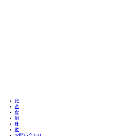
温泉ソムリエママの子連れお出かけ攻略法
旅
遊
食
街
株
歌
お問い合わせ