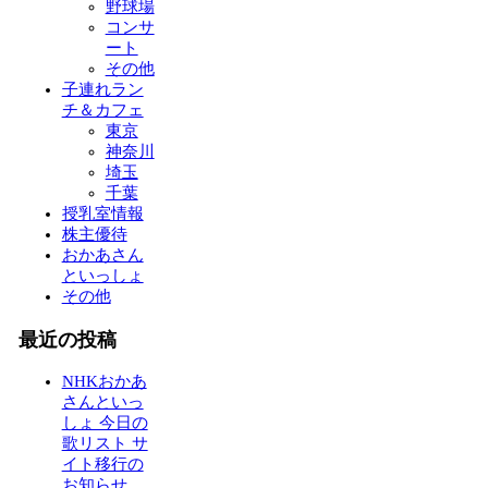
野球場
コンサ
ート
その他
子連れラン
チ＆カフェ
東京
神奈川
埼玉
千葉
授乳室情報
株主優待
おかあさん
といっしょ
その他
最近の投稿
NHKおかあ
さんといっ
しょ 今日の
歌リスト サ
イト移行の
お知らせ