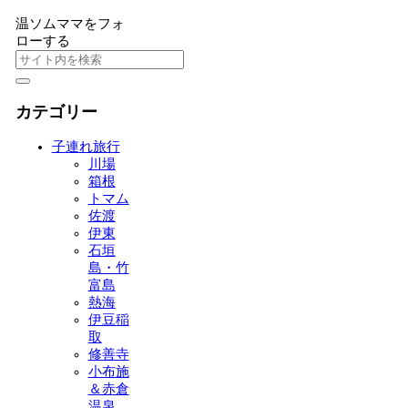
温ソムママをフォ
ローする
カテゴリー
子連れ旅行
川場
箱根
トマム
佐渡
伊東
石垣
島・竹
富島
熱海
伊豆稲
取
修善寺
小布施
＆赤倉
温泉