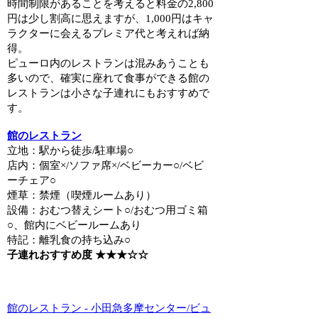
時間制限があることを考えると料金の2,800
円は少し割高に思えますが、1,000円はキャ
ラクターに会えるプレミア代と考えれば納
得。
ピューロ内のレストランは混みあうことも
多いので、確実に座れて食事ができる館の
レストランは小さな子連れにもおすすめで
す。
館のレストラン
立地：駅から徒歩/駐車場○
店内：個室×/ソファ席×/ベビーカー○/ベビ
ーチェア○
煙草：禁煙（喫煙ルームあり）
設備：おむつ替えシート○/おむつ用ゴミ箱
○、館内にベビールームあり
特記：離乳食の持ち込み○
子連れおすすめ度 ★★★☆☆
館のレストラン - 小田急多摩センター/ビュ