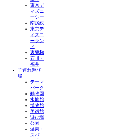
東京デ
ィズニ
ーシー
南房総
東京デ
ィズニ
ーラン
ド
裏磐梯
石川・
福井
子連れ遊び
場
テーマ
パーク
動物園
水族館
博物館
美術館
遊び場
公園
温泉・
スパ