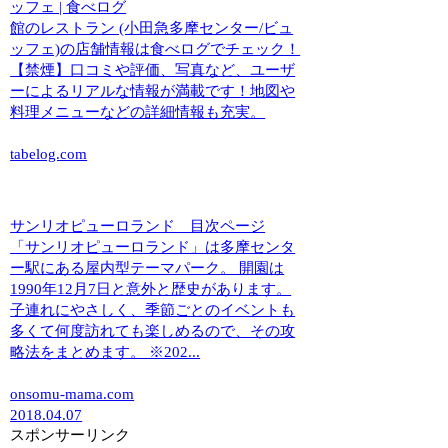
ッフェ | 食べログ
館のレストラン (小田急多摩センター/ビュ
ッフェ)の店舗情報は食べログでチェック！
【禁煙】口コミや評価、写真など、ユーザ
ーによるリアルな情報が満載です！地図や
料理メニューなどの詳細情報も充実。
tabelog.com
サンリオピューロランド 目次ページ
「サンリオピューロランド」は多摩センタ
ー駅にある屋内型テーマパーク。 開園は
1990年12月7日と意外と歴史があります。
子連れにやさしく、季節ごとのイベントも
多くて何度訪れても楽しめるので、その攻
略法をまとめます。 ※202...
onsomu-mama.com
2018.04.07
スポンサーリンク