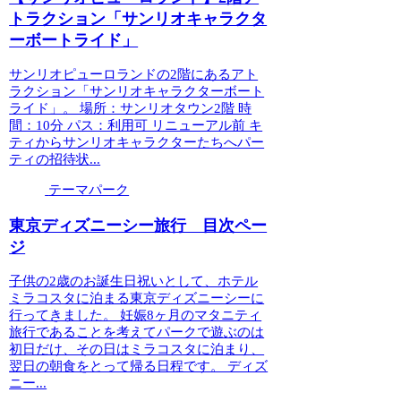
トラクション「サンリオキャラクタ
ーボートライド」
サンリオピューロランドの2階にあるアト
ラクション「サンリオキャラクターボート
ライド」。 場所：サンリオタウン2階 時
間：10分 パス：利用可 リニューアル前 キ
ティからサンリオキャラクターたちへパー
ティの招待状...
テーマパーク
東京ディズニーシー旅行 目次ペー
ジ
子供の2歳のお誕生日祝いとして、ホテル
ミラコスタに泊まる東京ディズニーシーに
行ってきました。 妊娠8ヶ月のマタニティ
旅行であることを考えてパークで遊ぶのは
初日だけ、その日はミラコスタに泊まり、
翌日の朝食をとって帰る日程です。 ディズ
ニー...