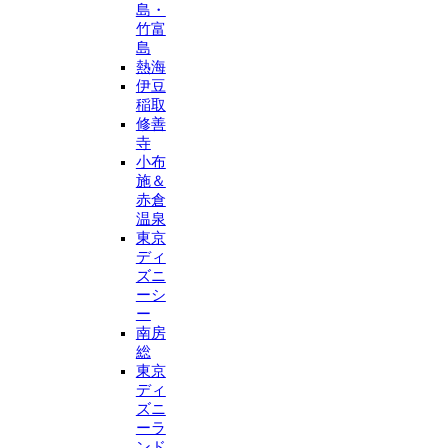
島・
竹富
島
熱海
伊豆
稲取
修善
寺
小布
施＆
赤倉
温泉
東京
ディ
ズニ
ーシ
ー
南房
総
東京
ディ
ズニ
ーラ
ンド