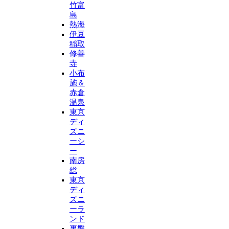
竹富
島
熱海
伊豆
稲取
修善
寺
小布
施＆
赤倉
温泉
東京
ディ
ズニ
ーシ
ー
南房
総
東京
ディ
ズニ
ーラ
ンド
裏磐