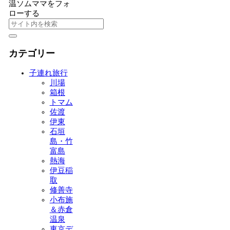
温ソムママをフォ
ローする
カテゴリー
子連れ旅行
川場
箱根
トマム
佐渡
伊東
石垣
島・竹
富島
熱海
伊豆稲
取
修善寺
小布施
＆赤倉
温泉
東京デ