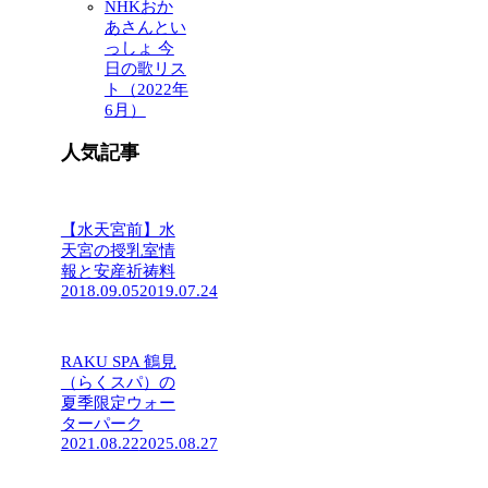
NHKおか
あさんとい
っしょ 今
日の歌リス
ト（2022年
6月）
人気記事
【水天宮前】水
天宮の授乳室情
報と安産祈祷料
2018.09.05
2019.07.24
RAKU SPA 鶴見
（らくスパ）の
夏季限定ウォー
ターパーク
2021.08.22
2025.08.27