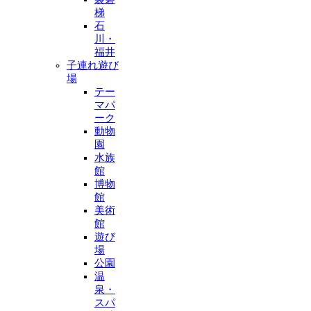
梯
石
川・
福井
子連れ遊び
場
テー
マパ
ーク
動物
園
水族
館
博物
館
美術
館
遊び
場
公園
温
泉・
スパ