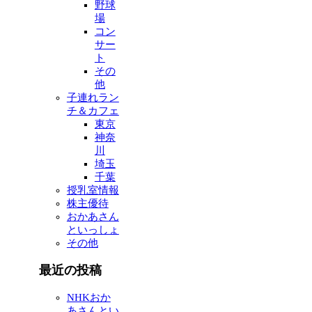
野球
場
コン
サー
ト
その
他
子連れラン
チ＆カフェ
東京
神奈
川
埼玉
千葉
授乳室情報
株主優待
おかあさん
といっしょ
その他
最近の投稿
NHKおか
あさんとい