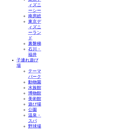
ィズニ
ーシー
南房総
東京デ
ィズニ
ーラン
ド
裏磐梯
石川・
福井
子連れ遊び
場
テーマ
パーク
動物園
水族館
博物館
美術館
遊び場
公園
温泉・
スパ
野球場