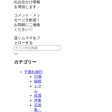
れお出かけ情報
を発信します。
コメント・メッ
セージ大歓迎！
お気軽にご連絡
ください♡
温ソムママをフ
ォローする
カテゴリー
子連れ旅行
川場
箱根
トマ
ム
佐渡
伊東
石垣
島・