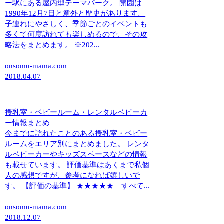
ー駅にある屋内型テーマパーク。 開園は
1990年12月7日と意外と歴史があります。
子連れにやさしく、季節ごとのイベントも
多くて何度訪れても楽しめるので、その攻
略法をまとめます。 ※202...
onsomu-mama.com
2018.04.07
授乳室・ベビールーム・レンタルベビーカ
ー情報まとめ
今までに訪れたことのある授乳室・ベビー
ルームをエリア別にまとめました。 レンタ
ルベビーカーやキッズスペースなどの情報
も載せています。 評価基準はあくまで私個
人の感想ですが、参考になれば嬉しいで
す。 【評価の基準】 ★★★★★ すべて...
onsomu-mama.com
2018.12.07