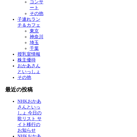
コンサ
ート
その他
子連れラン
チ＆カフェ
東京
神奈川
埼玉
千葉
授乳室情報
株主優待
おかあさん
といっしょ
その他
最近の投稿
NHKおかあ
さんといっ
しょ 今日の
歌リスト サ
イト移行の
お知らせ
NHKおかあ