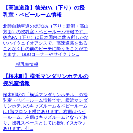
【高速道路】徳光PA（下り）の授
乳室・ベビールーム情報
北陸自動車道の徳光PA（下り：新潟・高山
方面）の授乳室・ベビールーム情報です。
徳光PA（下り）は日本国内に数ヵ所しかな
いハイウェイオアシスで、高速道路を出る
ことなく目の前のビーチに降りることがで
きます。 BBQコーナーやサイクリン...
授乳室情報
【桜木町】横浜マンダリンホテルの
授乳室情報
桜木町駅の「横浜マンダリンホテル」の授
乳室・ベビールーム情報です。横浜マンダ
リンホテルのキッズルーム＆ベビールーム
は1階フロント横にあります。右側はベビ
ールーム、左側はキッズルームとなってお
り、授乳スペースとしては授乳イスが3つ
あります。仕...