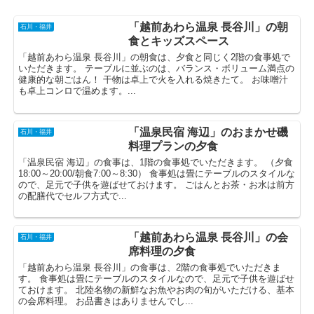
「越前あわら温泉 長谷川」の朝
石川・福井
食とキッズスペース
「越前あわら温泉 長谷川」の朝食は、夕食と同じく2階の食事処で
いただきます。 テーブルに並ぶのは、バランス・ボリューム満点の
健康的な朝ごはん！ 干物は卓上で火を入れる焼きたて。 お味噌汁
も卓上コンロで温めます。...
「温泉民宿 海辺」のおまかせ磯
石川・福井
料理プランの夕食
「温泉民宿 海辺」の食事は、1階の食事処でいただきます。 （夕食
18:00～20:00/朝食7:00～8:30） 食事処は畳にテーブルのスタイルな
ので、足元で子供を遊ばせておけます。 ごはんとお茶・お水は前方
の配膳代でセルフ方式で...
「越前あわら温泉 長谷川」の会
石川・福井
席料理の夕食
「越前あわら温泉 長谷川」の食事は、2階の食事処でいただきま
す。 食事処は畳にテーブルのスタイルなので、足元で子供を遊ばせ
ておけます。 北陸名物の新鮮なお魚やお肉の旬がいただける、基本
の会席料理。 お品書きはありませんでし...