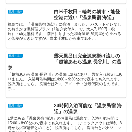
白米千枚田・輪島の朝市・能登
石川・福井
空港に近い「温泉民宿 海辺」
輪島では、「温泉民宿 海辺」に宿泊しました。 バス・トイレなし
のおまかせ磯料理プラン（1泊夕食付き）で、大人7,150円（税
込）・幼児無料です。 前日に泊まった和倉温泉 加賀屋から比べる
と落差が大きいですが、白米千枚田から車で15分...
露天風呂は完全源泉掛け流しの
石川・福井
「越前あわら温泉 長谷川」の温
泉
「越前あわら温泉 長谷川」の温泉は1階にあり、男女入れ替えはあ
りません。 入浴可能時間は14:00～9:30なので夜中でも入れます。
脱衣所はこちら。 洗面台は2つ、アメニティは最低限のものです。
赤...
24時間入浴可能な「温泉民宿 海
石川・福井
辺」の温泉
1階にある「温泉民宿 海辺」のお風呂は温泉で、入浴可能時間は
15:00～8:00なので夜中でも入れます。 （チェックアウトは9時、8
時から浴室清掃とのこと） 脱衣所はこちら。 洗面台とパナソニッ