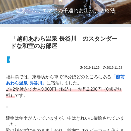
温泉ソムリエママの子連れお出かけ攻略法
「越前あわら温泉 長谷川」のスタンダー
ドな和室のお部屋
石川・福井
2019.11.29
2019.11.28
福井県では、東尋坊から車で15分ほどのところにある
「越前
あわら温泉 長谷川」
に宿泊しました。
1泊2食付きで大人9,900円（税込）・幼児2,200円（0歳児無
料）
です。
建物は年季が入っていますが、中はきれいに掃除されていま
した。
靴は脱がずにそのまま上がれ、館内ではベビーカーも使えま