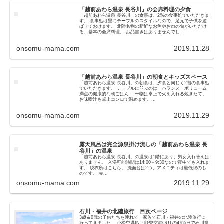
「越前あわら温泉 長谷川」の会席料理の夕食
「越前あわら温泉 長谷川」の食事は、2階の食事処でいただきま
す。 食事処は畳にテーブルのスタイルなので、足元で子供を遊
ばせておけます。 北陸名物の新鮮なお魚やお肉の旬がいただけ
る、基本の会席料理。 お品書きはありませんでし...
onsomu-mama.com
2019.11.28
「越前あわら温泉 長谷川」の朝食とキッズスペース
「越前あわら温泉 長谷川」の朝食は、夕食と同じく2階の食事処
でいただきます。 テーブルに並ぶのは、バランス・ボリューム
満点の健康的な朝ごはん！ 干物は卓上で火を入れる焼きたて。
お味噌汁も卓上コンロで温めます。...
onsomu-mama.com
2019.11.29
露天風呂は完全源泉掛け流しの「越前あわら温泉 長
谷川」の温泉
「越前あわら温泉 長谷川」の温泉は1階にあり、男女入れ替えは
ありません。 入浴可能時間は14:00～9:30なので夜中でも入れま
す。 脱衣所はこちら。 洗面台は2つ、アメニティは最低限のも
のです。 赤...
onsomu-mama.com
2019.11.29
石川・福井の北陸旅行 目次ページ
3歳＆0歳の子供たちを連れて、家族で石川・福井の北陸旅行に
行ってきました。 小松空港IN・能登空港OUTの4泊5日で石川県