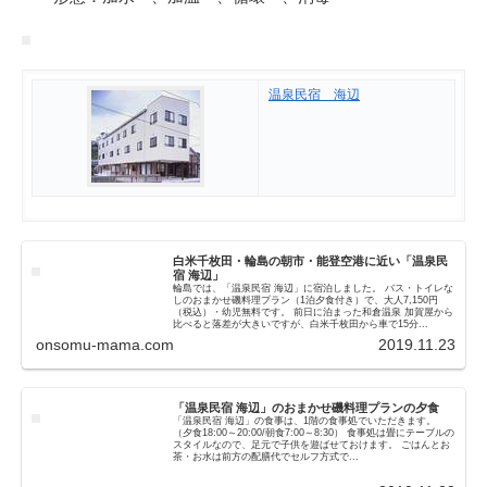
温泉民宿 海辺
白米千枚田・輪島の朝市・能登空港に近い「温泉民
宿 海辺」
輪島では、「温泉民宿 海辺」に宿泊しました。 バス・トイレな
しのおまかせ磯料理プラン（1泊夕食付き）で、大人7,150円
（税込）・幼児無料です。 前日に泊まった和倉温泉 加賀屋から
比べると落差が大きいですが、白米千枚田から車で15分...
onsomu-mama.com
2019.11.23
「温泉民宿 海辺」のおまかせ磯料理プランの夕食
「温泉民宿 海辺」の食事は、1階の食事処でいただきます。
（夕食18:00～20:00/朝食7:00～8:30） 食事処は畳にテーブルの
スタイルなので、足元で子供を遊ばせておけます。 ごはんとお
茶・お水は前方の配膳代でセルフ方式で...