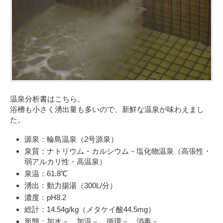
温泉分析書はこちら。
浴槽も小さく湧出量も多いので、新鮮な温泉が味わえまし
た。
源泉：輪島温泉（2号源泉）
泉質：ナトリウム・カルシウム－塩化物温泉（高張性・
弱アルカリ性・高温泉）
泉温：61.8℃
湧出：動力揚湯（300L/分）
濃度：pH8.2
総計：14.54g/kg（メタケイ酸44.5mg）
形態：加水－、加温－、循環－、消毒－