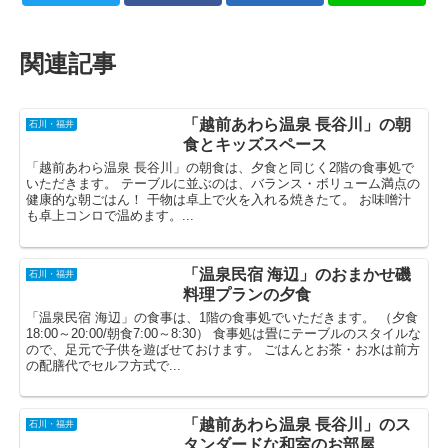
関連記事
「越前あわら温泉 長谷川」の朝
石川・福井
食とキッズスペース
「越前あわら温泉 長谷川」の朝食は、夕食と同じく2階の食事処で
いただきます。 テーブルに並ぶのは、バランス・ボリューム満点の
健康的な朝ごはん！ 干物は卓上で火を入れる焼きたて。 お味噌汁
も卓上コンロで温めます。...
「温泉民宿 海辺」のおまかせ磯
石川・福井
料理プランの夕食
「温泉民宿 海辺」の食事は、1階の食事処でいただきます。 （夕食
18:00～20:00/朝食7:00～8:30） 食事処は畳にテーブルのスタイルな
ので、足元で子供を遊ばせておけます。 ごはんとお茶・お水は前方
の配膳代でセルフ方式で...
「越前あわら温泉 長谷川」のス
石川・福井
タンダードな和室のお部屋