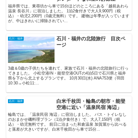
福井県では、東尋坊から車で15分ほどのところにある「越前あわら
温泉 長谷川」に宿泊しました。 1泊2食付きで大人9,900円（税
込）・幼児2,200円（0歳児無料）です。 建物は年季が入っています
が、中はきれいに掃除されてい...
石川・福井の北陸旅行 目次ペ
石川・福井
ージ
3歳＆0歳の子供たちを連れて、家族で石川・福井の北陸旅行に行っ
てきました。 小松空港IN・能登空港OUTの4泊5日で石川県と福井
県を下から北上するプランです。 10月30日(水) ANA753便（羽田
10:30→小松11:...
白米千枚田・輪島の朝市・能登
石川・福井
空港に近い「温泉民宿 海辺」
輪島では、「温泉民宿 海辺」に宿泊しました。 バス・トイレなし
のおまかせ磯料理プラン（1泊夕食付き）で、大人7,150円（税
込）・幼児無料です。 前日に泊まった和倉温泉 加賀屋から比べる
と落差が大きいですが、白米千枚田から車で15分...