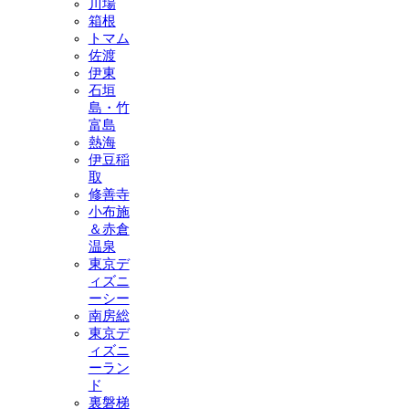
川場
箱根
トマム
佐渡
伊東
石垣
島・竹
富島
熱海
伊豆稲
取
修善寺
小布施
＆赤倉
温泉
東京デ
ィズニ
ーシー
南房総
東京デ
ィズニ
ーラン
ド
裏磐梯