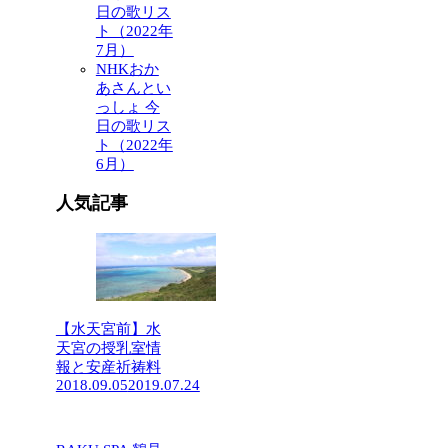
日の歌リス
ト（2022年
7月）
NHKおか
あさんとい
っしょ 今
日の歌リス
ト（2022年
6月）
人気記事
【水天宮前】水
天宮の授乳室情
報と安産祈祷料
2018.09.05
2019.07.24