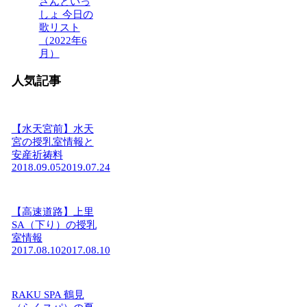
さんといっ
しょ 今日の
歌リスト
（2022年6
月）
人気記事
【水天宮前】水天
宮の授乳室情報と
安産祈祷料
2018.09.05
2019.07.24
【高速道路】上里
SA（下り）の授乳
室情報
2017.08.10
2017.08.10
RAKU SPA 鶴見