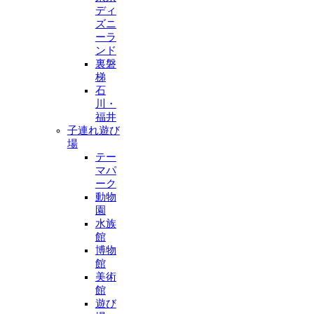
ディ
ズニ
ーラ
ンド
裏磐
梯
石
川・
福井
子連れ遊び
場
テー
マパ
ーク
動物
園
水族
館
博物
館
美術
館
遊び