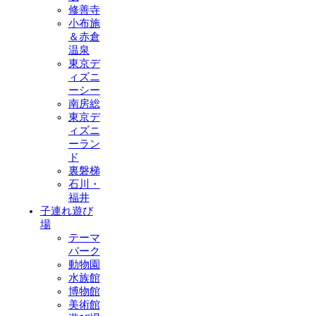
修善寺
小布施
＆赤倉
温泉
東京デ
ィズニ
ーシー
南房総
東京デ
ィズニ
ーラン
ド
裏磐梯
石川・
福井
子連れ遊び
場
テーマ
パーク
動物園
水族館
博物館
美術館