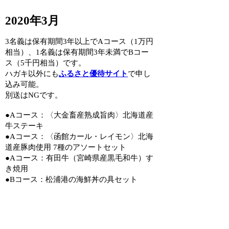
2020年3月
3名義は保有期間3年以上でAコース（1万円
相当）、1名義は保有期間3年未満でBコー
ス（5千円相当）です。
ハガキ以外にも
ふるさと優待サイト
で申し
込み可能。
別送はNGです。
●Aコース：〈大金畜産熟成旨肉〉北海道産
牛ステーキ
●Aコース：〈函館カール・レイモン〉北海
道産豚肉使用 7種のアソートセット
●Aコース：有田牛（宮崎県産黒毛和牛）す
き焼用
●Bコース：松浦港の海鮮丼の具セット