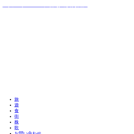
温泉ソムリエママの子連れお出かけ攻略法
旅
遊
食
街
株
歌
お問い合わせ