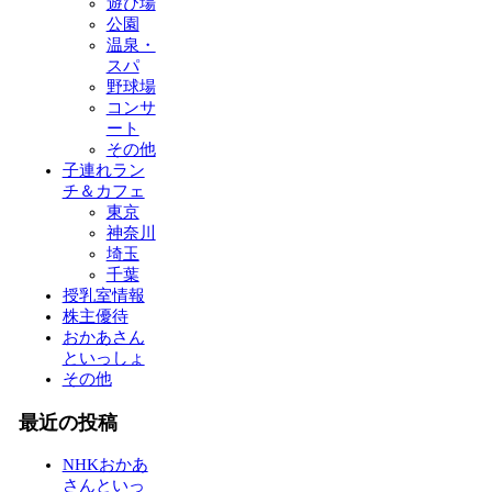
遊び場
公園
温泉・
スパ
野球場
コンサ
ート
その他
子連れラン
チ＆カフェ
東京
神奈川
埼玉
千葉
授乳室情報
株主優待
おかあさん
といっしょ
その他
最近の投稿
NHKおかあ
さんといっ