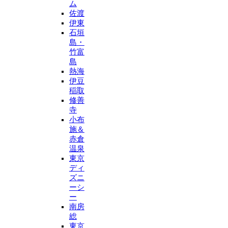
ム
佐渡
伊東
石垣
島・
竹富
島
熱海
伊豆
稲取
修善
寺
小布
施＆
赤倉
温泉
東京
ディ
ズニ
ーシ
ー
南房
総
東京