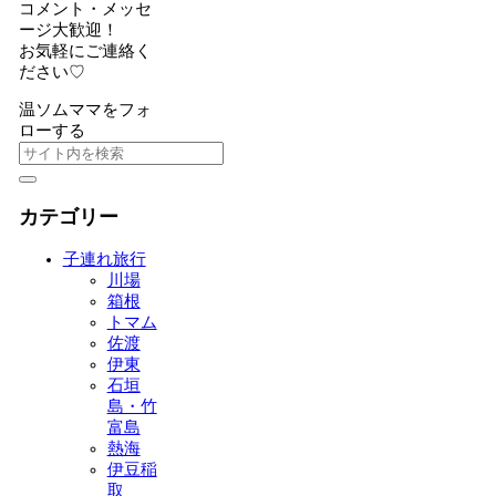
コメント・メッセ
ージ大歓迎！
お気軽にご連絡く
ださい♡
温ソムママをフォ
ローする
カテゴリー
子連れ旅行
川場
箱根
トマム
佐渡
伊東
石垣
島・竹
富島
熱海
伊豆稲
取