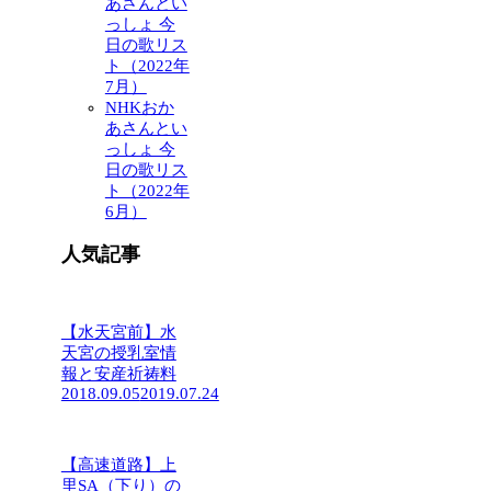
あさんとい
っしょ 今
日の歌リス
ト（2022年
7月）
NHKおか
あさんとい
っしょ 今
日の歌リス
ト（2022年
6月）
人気記事
【水天宮前】水
天宮の授乳室情
報と安産祈祷料
2018.09.05
2019.07.24
【高速道路】上
里SA（下り）の