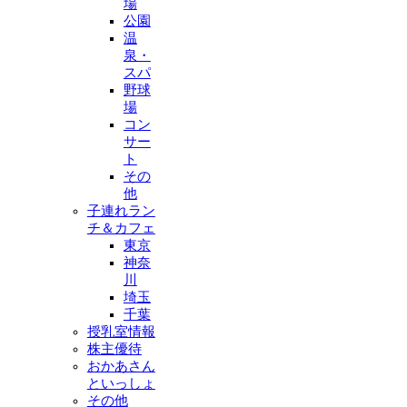
場
公園
温
泉・
スパ
野球
場
コン
サー
ト
その
他
子連れラン
チ＆カフェ
東京
神奈
川
埼玉
千葉
授乳室情報
株主優待
おかあさん
といっしょ
その他