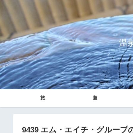
温
旅
遊
9439 エム・エイチ・グルー