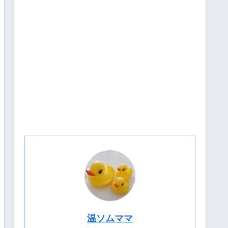
温ソムママ