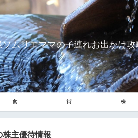
泉ソムリエママの子連れお出かけ攻
食
街
株
プの株主優待情報