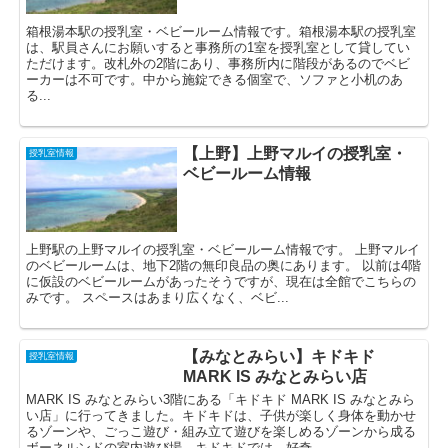
箱根湯本駅の授乳室・ベビールーム情報です。箱根湯本駅の授乳室
は、駅員さんにお願いすると事務所の1室を授乳室として貸してい
ただけます。改札外の2階にあり、事務所内に階段があるのでベビ
ーカーは不可です。中から施錠できる個室で、ソファと小机のあ
る...
【上野】上野マルイの授乳室・
授乳室情報
ベビールーム情報
上野駅の上野マルイの授乳室・ベビールーム情報です。 上野マルイ
のベビールームは、地下2階の無印良品の奥にあります。 以前は4階
に仮設のベビールームがあったそうですが、現在は全館でこちらの
みです。 スペースはあまり広くなく、ベビ...
【みなとみらい】キドキド
授乳室情報
MARK IS みなとみらい店
MARK IS みなとみらい3階にある「キドキド MARK IS みなとみら
い店」に行ってきました。キドキドは、子供が楽しく身体を動かせ
るゾーンや、ごっこ遊び・組み立て遊びを楽しめるゾーンから成る
ボーネルンドの室内遊び場。キドキドでは、好奇...