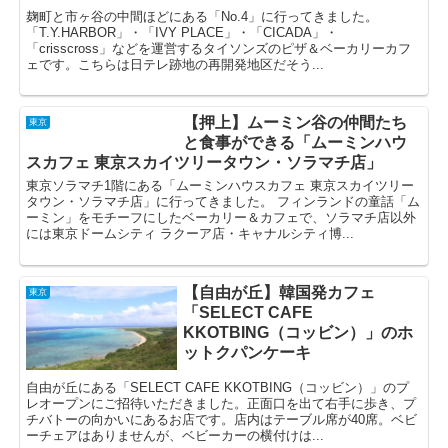
麹町と市ヶ谷の中間ほどにある「No.4」に行ってきました。
「T.Y.HARBOR」・「IVY PLACE」・「CICADA」・
「crisscross」などを運営するタイソンズのピザ＆ベーカリーカフ
ェです。こちらは日テレ跡地の再開発地区だそう...
【押上】ムーミン谷の仲間たち
東京
と食事ができる「ムーミンハウ
スカフェ 東京スカイツリータウン・ソラマチ店」
東京ソラマチ1階にある「ムーミンハウスカフェ 東京スカイツリー
タウン・ソラマチ店」に行ってきました。 フィンランドの童話「ム
ーミン」をモチーフにしたベーカリー＆カフェで、ソラマチ店以外
には東京ドームシティ ラクーア店・キャナルシティ博...
【自由が丘】韓国発カフェ
東京
「SELECT CAFE
KKOTBING（コッビン）」のホ
ットクパンケーキ
自由が丘にある「SELECT CAFE KKOTBING（コッビン）」のプ
レオープンにご招待いただきました。正面口を出て右手に歩き、プ
チバトーの向かいにあるお店です。店内はテーブル席が40席。ベビ
ーチェアはありませんが、ベビーカーの横付けは...