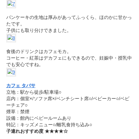
パンケーキの生地は厚みがあってふっくら、ほのかに甘かっ
たです。
子供にも取り分けできました。
食後のドリンクはカフェモカ。
コーヒー・紅茶はデカフェにもできるので、妊娠中・授乳中
でも安心ですね。
カフェ タバサ
立地：駅から徒歩/駐車場○
店内：個室×/ソファ席×/ベンチシート席○/ベビーカー○/ベビ
ーチェア○
煙草：禁煙
設備：館内にベビールームあり
特記：キッズメニュー○/離乳食持ち込み○
子連れおすすめ度 ★★★★☆