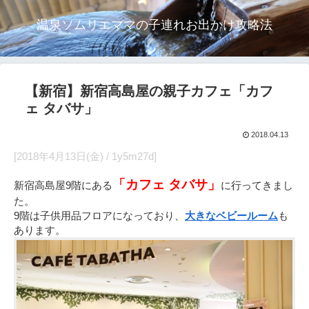
温泉ソムリエママの子連れお出かけ攻略法
【新宿】新宿高島屋の親子カフェ「カフ
ェ タバサ」
2018.04.13
[2018年4月13日(金) / 1y5m27d]
「カフェ タバサ」
新宿高島屋9階にある
に行ってきまし
た。
9階は子供用品フロアになっており、
大きなベビールーム
も
あります。