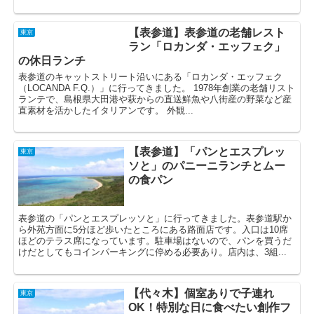
【表参道】表参道の老舗レスト
東京
ラン「ロカンダ・エッフェク」
の休日ランチ
表参道のキャットストリート沿いにある「ロカンダ・エッフェク
（LOCANDA F.Q.）」に行ってきました。 1978年創業の老舗リスト
ランテで、島根県大田港や萩からの直送鮮魚や八街産の野菜など産
直素材を活かしたイタリアンです。 外観...
【表参道】「パンとエスプレッ
東京
ソと」のパニーニランチとムー
の食パン
表参道の「パンとエスプレッソと」に行ってきました。表参道駅か
ら外苑方面に5分ほど歩いたところにある路面店です。入口は10席
ほどのテラス席になっています。駐車場はないので、パンを買うだ
けだとしてもコインパーキングに停める必要あり。店内は、3組...
【代々木】個室ありで子連れ
東京
OK！特別な日に食べたい創作フ