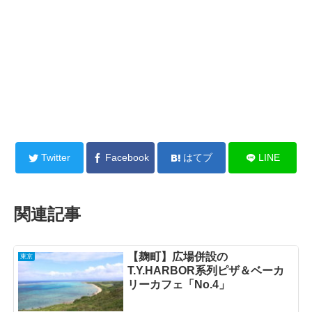
Twitter
Facebook
はてブ
LINE
関連記事
【麹町】広場併設の
東京
T.Y.HARBOR系列ピザ＆ベーカ
リーカフェ「No.4」