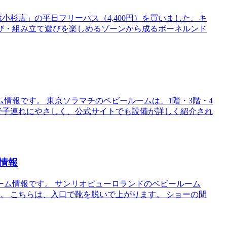
小杉店」の平日フリーパス（4,400円）を買いました。キ
び・組み立て遊びを楽しめるゾーンから成るボーネルンド
情報です。 東京ソラマチのベビールームは、1階・3階・4
備で子連れにやさしく、公式サイトでも設備が詳しく紹介され
情報
ーム情報です。 サンリオピューロランドのベビールーム
。 こちらは、入口で靴を脱いで上がります。 ショーの間