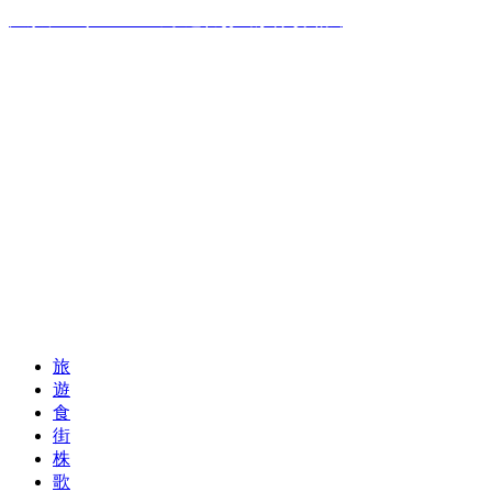
温泉ソムリエママの子連れお出かけ攻略法
旅
遊
食
街
株
歌