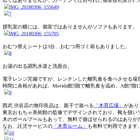
広くはありませんが、カーテンで仕切られた個室授乳室が2
授乳室の横には、個室ではありませんがソファもあります。
おむつ替えシートは3台、おむつ用ゴミ箱もありました。
お湯の出る調乳水道と洗面台。
電子レンジ完備ですが、レンチンした離乳食を食べさせる場
時間に余裕があれば、Movida館5階で離乳食を温め、A館
西武 渋谷店の無印良品は、親子で遊べる
「木育広場」
があり
東京おもちゃ美術館の監修でデザインされており、靴を脱い
木のボールプールもあって、無料で遊ばせられるのはありが
なお、託児サービスの
「木育ルーム」
も有料で利用できます