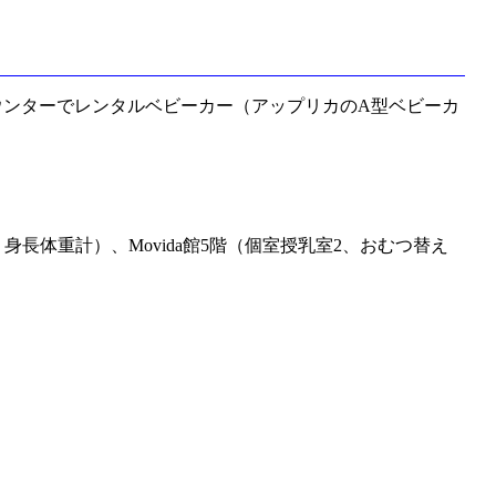
カウンターでレンタルベビーカー（アップリカのA型ベビーカ
長体重計）、Movida館5階（個室授乳室2、おむつ替え