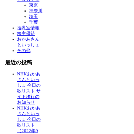
東京
神奈川
埼玉
千葉
授乳室情報
株主優待
おかあさん
といっしょ
その他
最近の投稿
NHKおかあ
さんといっ
しょ 今日の
歌リスト サ
イト移行の
お知らせ
NHKおかあ
さんといっ
しょ 今日の
歌リスト
（2022年9