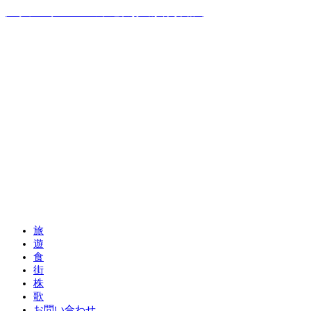
温泉ソムリエママの子連れお出かけ攻略法
旅
遊
食
街
株
歌
お問い合わせ