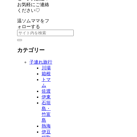
お気軽にご連絡
ください♡
温ソムママをフ
ォローする
カテゴリー
子連れ旅行
川場
箱根
トマ
ム
佐渡
伊東
石垣
島・
竹富
島
熱海
伊豆