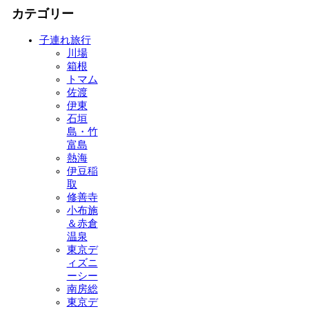
カテゴリー
子連れ旅行
川場
箱根
トマム
佐渡
伊東
石垣
島・竹
富島
熱海
伊豆稲
取
修善寺
小布施
＆赤倉
温泉
東京デ
ィズニ
ーシー
南房総
東京デ