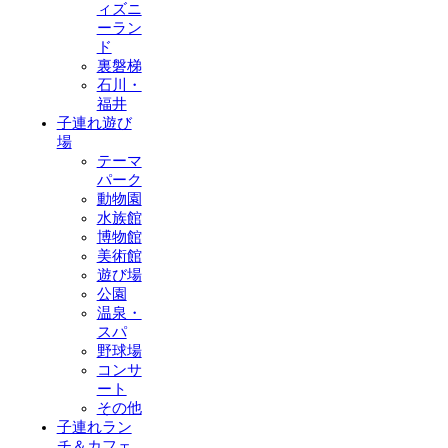
ィズニ
ーラン
ド
裏磐梯
石川・
福井
子連れ遊び
場
テーマ
パーク
動物園
水族館
博物館
美術館
遊び場
公園
温泉・
スパ
野球場
コンサ
ート
その他
子連れラン
チ＆カフェ