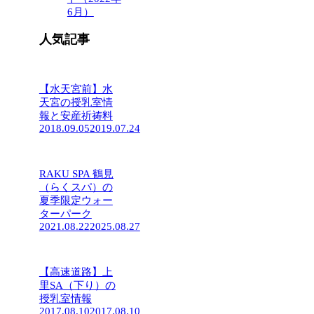
6月）
人気記事
【水天宮前】水
天宮の授乳室情
報と安産祈祷料
2018.09.05
2019.07.24
RAKU SPA 鶴見
（らくスパ）の
夏季限定ウォー
ターパーク
2021.08.22
2025.08.27
【高速道路】上
里SA（下り）の
授乳室情報
2017.08.10
2017.08.10