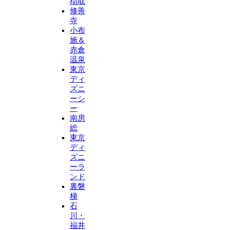
稲取
修善
寺
小布
施＆
赤倉
温泉
東京
ディ
ズニ
ーシ
ー
南房
総
東京
ディ
ズニ
ーラ
ンド
裏磐
梯
石
川・
福井