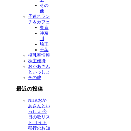
その
他
子連れラン
チ＆カフェ
東京
神奈
川
埼玉
千葉
授乳室情報
株主優待
おかあさん
といっしょ
その他
最近の投稿
NHKおか
あさんとい
っしょ 今
日の歌リス
ト サイト
移行のお知