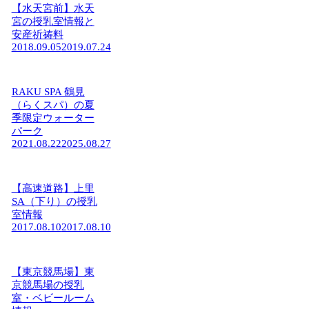
【水天宮前】水天
宮の授乳室情報と
安産祈祷料
2018.09.05
2019.07.24
RAKU SPA 鶴見
（らくスパ）の夏
季限定ウォーター
パーク
2021.08.22
2025.08.27
【高速道路】上里
SA（下り）の授乳
室情報
2017.08.10
2017.08.10
【東京競馬場】東
京競馬場の授乳
室・ベビールーム