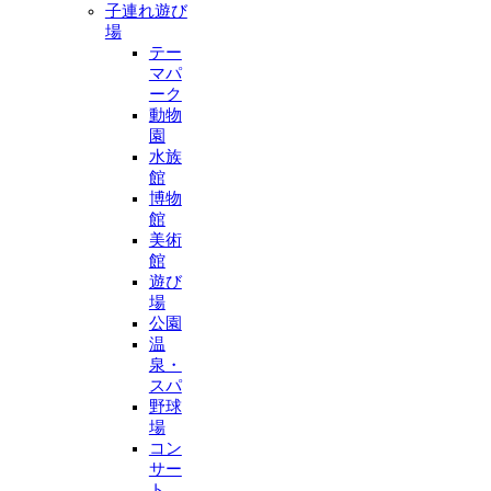
子連れ遊び
場
テー
マパ
ーク
動物
園
水族
館
博物
館
美術
館
遊び
場
公園
温
泉・
スパ
野球
場
コン
サー
ト