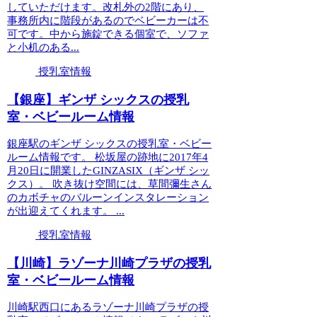
していただけます。改札外の2階にあり、
事務所内に階段があるのでベビーカーは不
可です。中から施錠できる個室で、ソファ
と小机のある...
授乳室情報
【銀座】ギンザ シックスの授乳
室・ベビールーム情報
銀座駅のギンザ シックスの授乳室・ベビー
ルーム情報です。 松坂屋の跡地に2017年4
月20日に開業したGINZASIX（ギンザ シッ
クス）。 吹き抜け空間には、草間彌生さん
のカボチャのバルーンインスタレーション
が出迎えてくれます。 ...
授乳室情報
【川崎】ラゾーナ川崎プラザの授乳
室・ベビールーム情報
川崎駅西口にあるラゾーナ川崎プラザの授