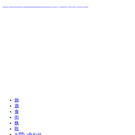
温泉ソムリエママの子連れお出かけ攻略法
旅
遊
食
街
株
歌
お問い合わせ