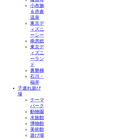
小布施
＆赤倉
温泉
東京デ
ィズニ
ーシー
南房総
東京デ
ィズニ
ーラン
ド
裏磐梯
石川・
福井
子連れ遊び
場
テーマ
パーク
動物園
水族館
博物館
美術館
遊び場