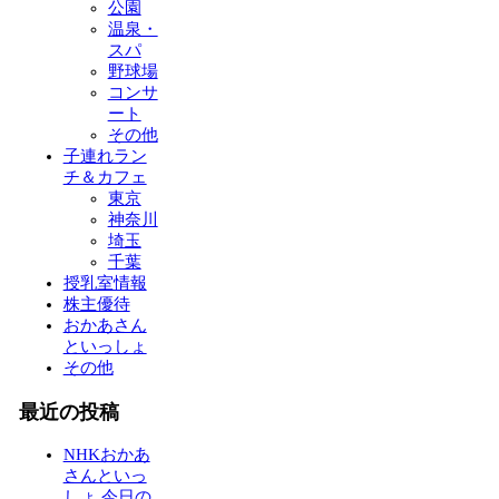
公園
温泉・
スパ
野球場
コンサ
ート
その他
子連れラン
チ＆カフェ
東京
神奈川
埼玉
千葉
授乳室情報
株主優待
おかあさん
といっしょ
その他
最近の投稿
NHKおかあ
さんといっ
しょ 今日の