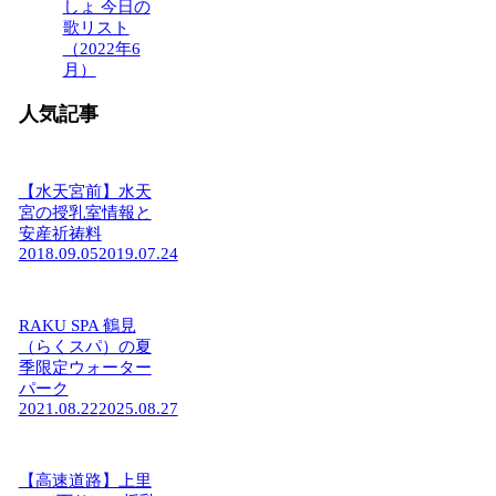
しょ 今日の
歌リスト
（2022年6
月）
人気記事
【水天宮前】水天
宮の授乳室情報と
安産祈祷料
2018.09.05
2019.07.24
RAKU SPA 鶴見
（らくスパ）の夏
季限定ウォーター
パーク
2021.08.22
2025.08.27
【高速道路】上里