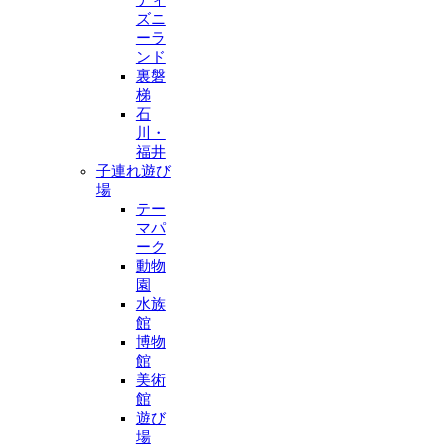
ズニ
ーラ
ンド
裏磐
梯
石
川・
福井
子連れ遊び
場
テー
マパ
ーク
動物
園
水族
館
博物
館
美術
館
遊び
場