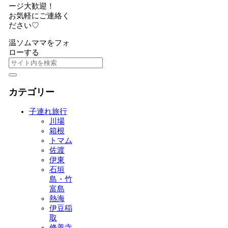
ージ大歓迎！
お気軽にご連絡く
ださい♡
温ソムママをフォ
ローする
カテゴリー
子連れ旅行
川場
箱根
トマム
佐渡
伊東
石垣
島・竹
富島
熱海
伊豆稲
取
修善寺