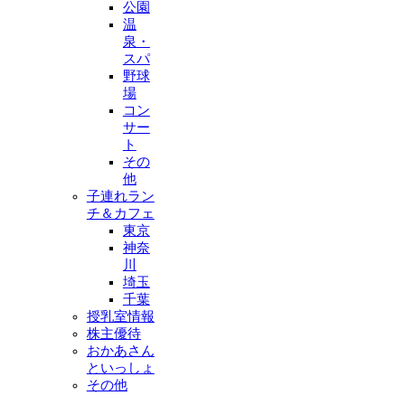
公園
温
泉・
スパ
野球
場
コン
サー
ト
その
他
子連れラン
チ＆カフェ
東京
神奈
川
埼玉
千葉
授乳室情報
株主優待
おかあさん
といっしょ
その他