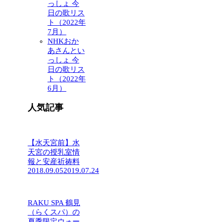
っしょ 今
日の歌リス
ト（2022年
7月）
NHKおか
あさんとい
っしょ 今
日の歌リス
ト（2022年
6月）
人気記事
【水天宮前】水
天宮の授乳室情
報と安産祈祷料
2018.09.05
2019.07.24
RAKU SPA 鶴見
（らくスパ）の
夏季限定ウォー