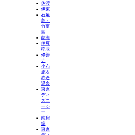
佐渡
伊東
石垣
島・
竹富
島
熱海
伊豆
稲取
修善
寺
小布
施＆
赤倉
温泉
東京
ディ
ズニ
ーシ
ー
南房
総
東京
ディ