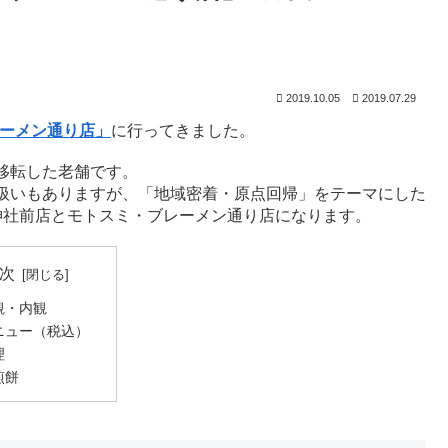
2019.10.05
2019.07.29
レーメン通り店」
に行ってきました。
移転した老舗です。
扱いもありますが、「地域密着・原点回帰」をテーマにした
神社前店とモトスミ・ブレーメン通り店になります。
次
観・内観
ニュー（税込）
理
煎餅