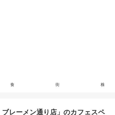
泉ソムリエママの子連れお出かけ攻
食
街
株
ミ ブレーメン通り店」のカフェスペ