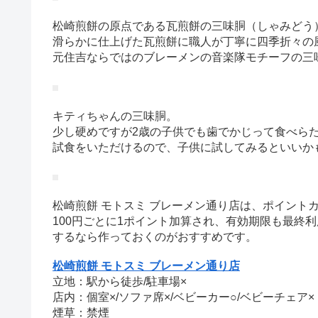
松崎煎餅の原点である瓦煎餅の三味胴（しゃみどう
滑らかに仕上げた瓦煎餅に職人が丁寧に四季折々の
元住吉ならではのブレーメンの音楽隊モチーフの三
キティちゃんの三味胴。
少し硬めですが2歳の子供でも歯でかじって食べら
試食をいただけるので、子供に試してみるといいか
松崎煎餅 モトスミ ブレーメン通り店は、ポイント
100円ごとに1ポイント加算され、有効期限も最終
するなら作っておくのがおすすめです。
松崎煎餅 モトスミ ブレーメン通り店
立地：駅から徒歩/駐車場×
店内：個室×/ソファ席×/ベビーカー○/ベビーチェア×
煙草：禁煙