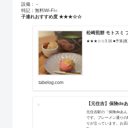
設備：－
特記：無料Wi-Fi○
子連れおすすめ度 ★★★☆☆
松崎煎餅 モトスミ 
★★★☆☆3.16 ■予算(夜)
tabelog.com
【元住吉】保険de
元住吉駅の「保険deあ
です。ブレーメン通りの
りが立っています。お店