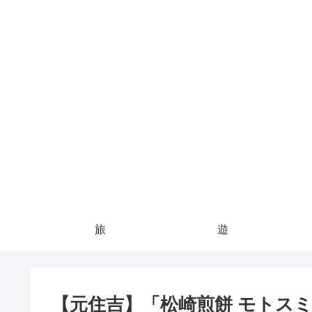
温
旅
遊
【元住吉】「松崎煎餅 モトス