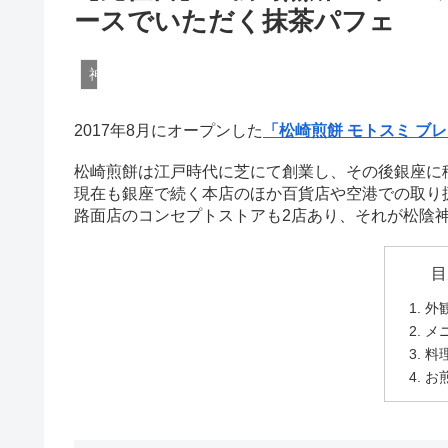
ースでいただく抹茶パフェ
神奈川
2017年8月にオープンした
「松崎煎餅 モトスミ ブ
松崎煎餅は江戸時代に芝にて創業し、その後銀座に
現在も銀座で続く本店のほか百貨店や空港での取り
路面店のコンセプトストアも2店あり、それが松陰
目
外
メ
料
お