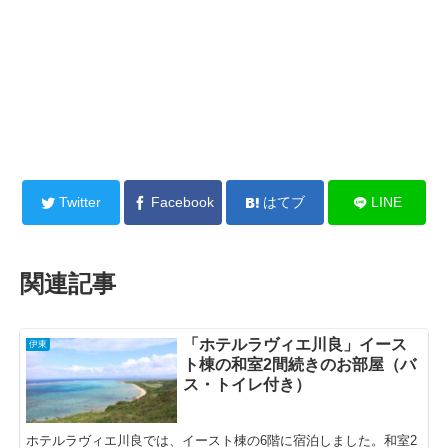
Twitter
Facebook
はてブ
LINE
関連記事
「ホテルラヴィエ川良」イース
伊東
ト棟の和室2間続きのお部屋（バ
ス・トイレ付き）
ホテルラヴィエ川良では、イースト棟の6階に宿泊しました。和室2