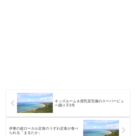
キッズルーム＆授乳室完備のスーパービュ
ー踊り子3号
伊東の超ローカル定食のうずわ定食が食べ
られる「まるたか」