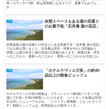
席＋カウンター3席。夜は居酒屋になるそうで、真夏でもおでん
が...
休憩スペースもある湯の花通り
伊東
のお菓子処「石舟庵 湯の花店」
伊東温泉の湯の花通りの中ほどにある和菓子店「石舟庵 湯の花店」
でお土産を買いました。石舟庵は伊豆・伊東を中心に9店舗あり、
伊東には湯川本店と湯の花店の2店舗があります。創業以来、伊豆
へのこだわり・素材へのこだわり・環境へのこだわりを大切にお...
「ホテルラヴィエ川良」の約40
伊東
品以上の朝食ビュッフェ
ホテルラヴィエ川良の朝食は、グランシャトー棟1階バイキング会
場にて6:45～9:00の時間にいただけます。（バイキング会場は2018
年12月にリニューアルされ、「レストラン寿海殿」となったそうで
す）朝食ビュッフェは、約40品以上の和洋バイキ...