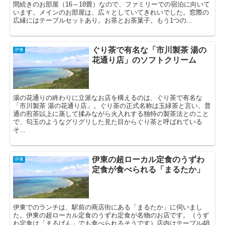
間続きのお部屋（16～18畳）なので、ファミリーでの宿泊に向いて
います。メインのお部屋は、広々としていてきれいでした。窓際の
広縁にはテーブルセットあり。お茶とお茶菓子。もう1つの...
ぐり茶で有名な「市川製茶 湯の
伊東
花通り店」のソフトクリーム
湯の花通りの終わりに立派なお店を構えるのは、ぐり茶で有名な
「市川製茶 湯の花通り店」。ぐり茶の正式名称は玉緑茶と言い、普
通の煎茶以上に蒸して揉みながら火入れする独特の製茶法とのこと
で、匂玉のようなグリグリした見た目からぐり茶と呼ばれている
そ...
伊東の超ローカル定食のうずわ
伊東
定食が食べられる「まるたか」
伊東でのランチは、駅前の商店街にある「まるたか」に伺いまし
た。伊東の超ローカル定食のうずわ定食が名物のお店です。（うず
わ定食は「まるげん」でも食べられるそうです）店内はテーブル48