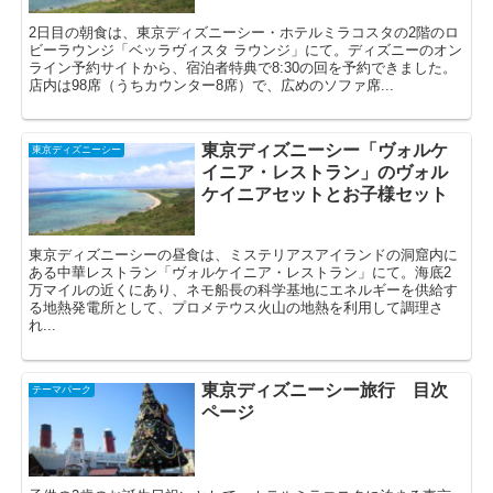
2日目の朝食は、東京ディズニーシー・ホテルミラコスタの2階のロ
ビーラウンジ「ベッラヴィスタ ラウンジ」にて。ディズニーのオン
ライン予約サイトから、宿泊者特典で8:30の回を予約できました。
店内は98席（うちカウンター8席）で、広めのソファ席...
東京ディズニーシー「ヴォルケ
東京ディズニーシー
イニア・レストラン」のヴォル
ケイニアセットとお子様セット
東京ディズニーシーの昼食は、ミステリアスアイランドの洞窟内に
ある中華レストラン「ヴォルケイニア・レストラン」にて。海底2
万マイルの近くにあり、ネモ船長の科学基地にエネルギーを供給す
る地熱発電所として、プロメテウス火山の地熱を利用して調理さ
れ...
東京ディズニーシー旅行 目次
テーマパーク
ページ