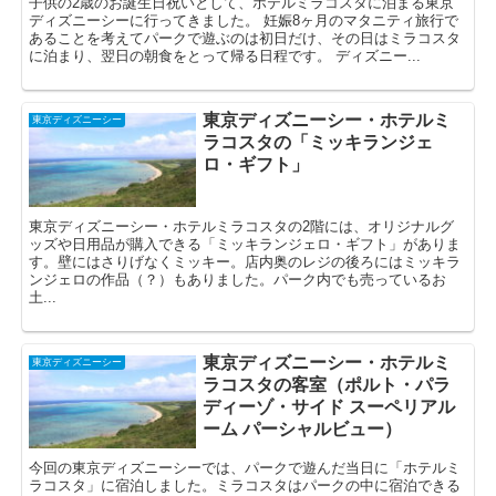
子供の2歳のお誕生日祝いとして、ホテルミラコスタに泊まる東京
ディズニーシーに行ってきました。 妊娠8ヶ月のマタニティ旅行で
あることを考えてパークで遊ぶのは初日だけ、その日はミラコスタ
に泊まり、翌日の朝食をとって帰る日程です。 ディズニー...
東京ディズニーシー・ホテルミ
東京ディズニーシー
ラコスタの「ミッキランジェ
ロ・ギフト」
東京ディズニーシー・ホテルミラコスタの2階には、オリジナルグ
ッズや日用品が購入できる「ミッキランジェロ・ギフト」がありま
す。壁にはさりげなくミッキー。店内奥のレジの後ろにはミッキラ
ンジェロの作品（？）もありました。パーク内でも売っているお
土...
東京ディズニーシー・ホテルミ
東京ディズニーシー
ラコスタの客室（ポルト・パラ
ディーゾ・サイド スーペリアル
ーム パーシャルビュー）
今回の東京ディズニーシーでは、パークで遊んだ当日に「ホテルミ
ラコスタ」に宿泊しました。ミラコスタはパークの中に宿泊できる