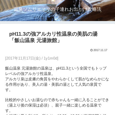
温泉ソムリエママの子連れお出かけ攻略法
pH11.3の強アルカリ性温泉の美肌の湯
「飯山温泉 元湯旅館」
2017.11.17
[2017年11月17日(金) / 1y1m0d]
飯山温泉 元湯旅館の温泉は、pH11.3という全国でもトップ
レベルの強アルカリ性温泉。
アルカリ泉は皮膚の角質をやわらかくして肌がなめらかにな
る作用があり、美人の湯・美肌の湯として人気の泉質で
す。
比較的やさしいお湯なので赤ちゃんも一緒に入ることができ
（湯上り後の保湿は必須）、親子一緒に楽しめる温泉で
す。