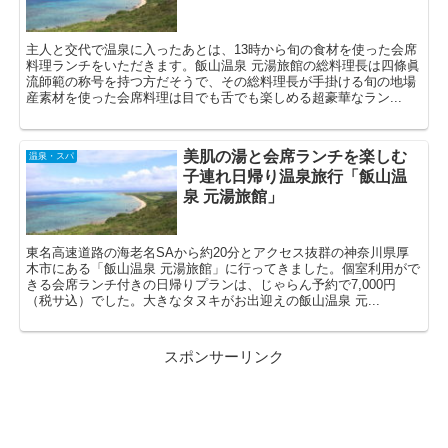
主人と交代で温泉に入ったあとは、13時から旬の食材を使った会席
料理ランチをいただきます。飯山温泉 元湯旅館の総料理長は四條眞
流師範の称号を持つ方だそうで、その総料理長が手掛ける旬の地場
産素材を使った会席料理は目でも舌でも楽しめる超豪華なラン...
美肌の湯と会席ランチを楽しむ
温泉・スパ
子連れ日帰り温泉旅行「飯山温
泉 元湯旅館」
東名高速道路の海老名SAから約20分とアクセス抜群の神奈川県厚
木市にある「飯山温泉 元湯旅館」に行ってきました。個室利用がで
きる会席ランチ付きの日帰りプランは、じゃらん予約で7,000円
（税サ込）でした。大きなタヌキがお出迎えの飯山温泉 元...
スポンサーリンク