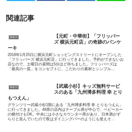
関連記事
【元町・中華街】「フリッパー
神奈川
ズ 横浜元町店」の奇跡のパンケ
ーキ
2018年1月25日に横浜元町ショッピングストリートにオープンした
「フリッパーズ 横浜元町店」に行ってきました。予約ができないお
店なので、土曜日の昼間は5分ほど待ちました。フリッパーズは
「最高の一皿」をコンセプトに、こだわりの素材とシンプル...
【武蔵小杉】キッズ無料サービ
神奈川
スのある「九州博多料理 幸 とり
もつえん」
グランツリー武蔵小杉1階にある「九州博多料理 幸 とりもつえん」
に行ってきました。48席の店内はテーブル席が中心で、ベビーカー
の横付けもOK。中央には小さなカウンター席があり、日本酒がず
らりと並んでいたので夜はダイニングバーのようにも使えそ...