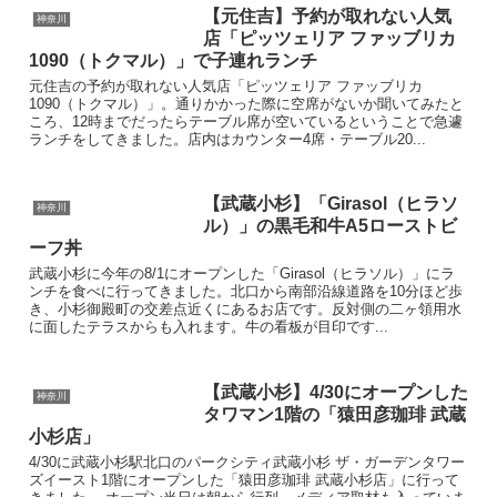
【元住吉】予約が取れない人気
神奈川
店「ピッツェリア ファッブリカ
1090（トクマル）」で子連れランチ
元住吉の予約が取れない人気店「ピッツェリア ファッブリカ
1090（トクマル）」。通りかかった際に空席がないか聞いてみたと
ころ、12時までだったらテーブル席が空いているということで急遽
ランチをしてきました。店内はカウンター4席・テーブル20...
【武蔵小杉】「Girasol（ヒラソ
神奈川
ル）」の黒毛和牛A5ローストビ
ーフ丼
武蔵小杉に今年の8/1にオープンした「Girasol（ヒラソル）」にラ
ンチを食べに行ってきました。北口から南部沿線道路を10分ほど歩
き、小杉御殿町の交差点近くにあるお店です。反対側の二ヶ領用水
に面したテラスからも入れます。牛の看板が目印です...
【武蔵小杉】4/30にオープンした
神奈川
タワマン1階の「猿田彦珈琲 武蔵
小杉店」
4/30に武蔵小杉駅北口のパークシティ武蔵小杉 ザ・ガーデンタワー
ズイースト1階にオープンした「猿田彦珈琲 武蔵小杉店」に行って