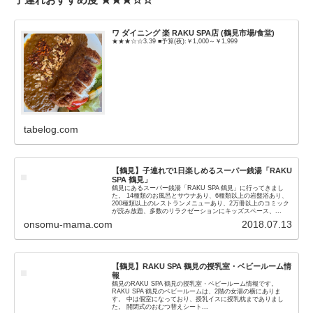
ワ ダイニング 楽 RAKU SPA店 (鶴見市場/食堂)
★★★☆☆3.39 ■予算(夜):￥1,000～￥1,999
tabelog.com
【鶴見】子連れで1日楽しめるスーパー銭湯「RAKU
SPA 鶴見」
鶴見にあるスーパー銭湯「RAKU SPA 鶴見」に行ってきまし
た。 14種類のお風呂とサウナあり、6種類以上の岩盤浴あり、
200種類以上のレストランメニューあり、2万冊以上のコミック
が読み放題、多数のリラクゼーションにキッズスペース、...
onsomu-mama.com
2018.07.13
【鶴見】RAKU SPA 鶴見の授乳室・ベビールーム情
報
鶴見のRAKU SPA 鶴見の授乳室・ベビールーム情報です。
RAKU SPA 鶴見のベビールームは、2階の女湯の横にありま
す。 中は個室になっており、授乳イスに授乳枕までありまし
た。 開閉式のおむつ替えシート...