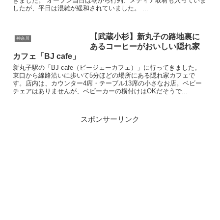
きました。 オープン当日は朝から行列、メディア取材も入っていま
したが、平日は混雑が緩和されていました。 ...
【武蔵小杉】新丸子の路地裏に
神奈川
あるコーヒーがおいしい隠れ家
カフェ「BJ cafe」
新丸子駅の「BJ cafe（ビージェーカフェ）」に行ってきました。
東口から線路沿いに歩いて5分ほどの場所にある隠れ家カフェで
す。店内は、カウンター4席・テーブル13席の小さなお店。ベビー
チェアはありませんが、ベビーカーの横付けはOKだそうで...
スポンサーリンク