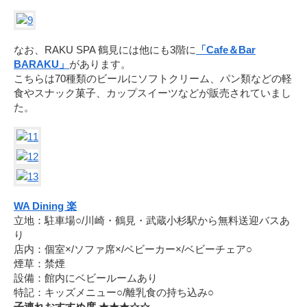
なお、RAKU SPA 鶴見には他にも3階に
「Cafe＆Bar
BARAKU」
があります。
こちらは70種類のビールにソフトクリーム、パン類などの軽
食やスナック菓子、カップスイーツなどが販売されていまし
た。
WA Dining 楽
立地：駐車場○/川崎・鶴見・武蔵小杉駅から無料送迎バスあ
り
店内：個室×/ソファ席×/ベビーカー×/ベビーチェア○
煙草：禁煙
設備：館内にベビールームあり
特記：キッズメニュー○/離乳食の持ち込み○
子連れおすすめ度 ★★★☆☆