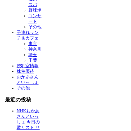
スパ
野球場
コンサ
ート
その他
子連れラン
チ＆カフェ
東京
神奈川
埼玉
千葉
授乳室情報
株主優待
おかあさん
といっしょ
その他
最近の投稿
NHKおかあ
さんといっ
しょ 今日の
歌リスト サ