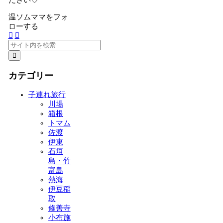
ださい♡
温ソムママをフォ
ローする
カテゴリー
子連れ旅行
川場
箱根
トマム
佐渡
伊東
石垣
島・竹
富島
熱海
伊豆稲
取
修善寺
小布施