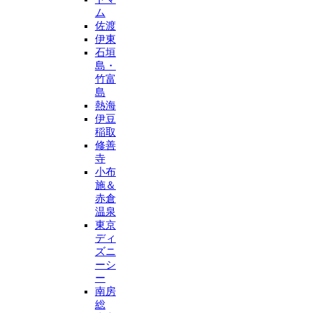
ム
佐渡
伊東
石垣
島・
竹富
島
熱海
伊豆
稲取
修善
寺
小布
施＆
赤倉
温泉
東京
ディ
ズニ
ーシ
ー
南房
総