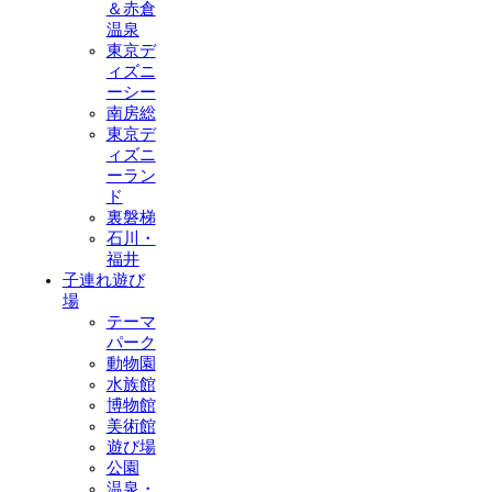
＆赤倉
温泉
東京デ
ィズニ
ーシー
南房総
東京デ
ィズニ
ーラン
ド
裏磐梯
石川・
福井
子連れ遊び
場
テーマ
パーク
動物園
水族館
博物館
美術館
遊び場
公園
温泉・