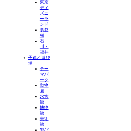
東京
ディ
ズニ
ーラ
ンド
裏磐
梯
石
川・
福井
子連れ遊び
場
テー
マパ
ーク
動物
園
水族
館
博物
館
美術
館
遊び