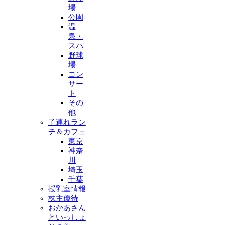
場
公園
温
泉・
スパ
野球
場
コン
サー
ト
その
他
子連れラン
チ＆カフェ
東京
神奈
川
埼玉
千葉
授乳室情報
株主優待
おかあさん
といっしょ