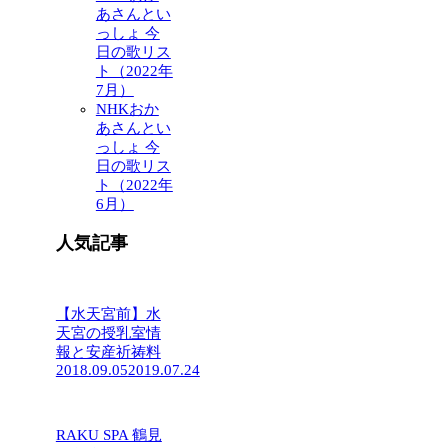
あさんとい
っしょ 今
日の歌リス
ト（2022年
7月）
NHKおか
あさんとい
っしょ 今
日の歌リス
ト（2022年
6月）
人気記事
【水天宮前】水
天宮の授乳室情
報と安産祈祷料
2018.09.05
2019.07.24
RAKU SPA 鶴見