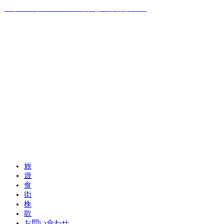
温泉ソムリエママの子連れお出かけ攻略法
旅
遊
食
街
株
歌
お問い合わせ