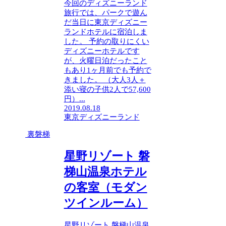
今回のディズニーランド
旅行では、パークで遊ん
だ当日に東京ディズニー
ランドホテルに宿泊しま
した。 予約の取りにくい
ディズニーホテルです
が、火曜日泊だったこと
もあり1ヶ月前でも予約で
きました。 （大人3人＋
添い寝の子供2人で57,600
円）...
2019.08.18
東京ディズニーランド
裏磐梯
星野リゾート 磐
梯山温泉ホテル
の客室（モダン
ツインルーム）
星野リゾート 磐梯山温泉