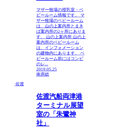
マザー牧場の授乳室・ベ
ビールーム情報です。 マ
ザー牧場のベビールーム
は、山の上案内所とまき
ば案内所の2ヶ所にありま
す。 山の上案内所 山の上
案内所のベビールーム
は、インフォメーション
の建物内にあります。 ベ
ビールーム前にはコンビ
のレ...
2019.05.25
南房総
佐渡
佐渡汽船両津港
ターミナル展望
室の「朱鷺神
社」