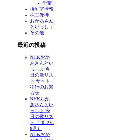
千葉
授乳室情報
株主優待
おかあさん
といっしょ
その他
最近の投稿
NHKおか
あさんとい
っしょ 今
日の歌リス
ト サイト
移行のお知
らせ
NHKおか
あさんとい
っしょ 今
日の歌リス
ト（2022年
9月）
NHKおか