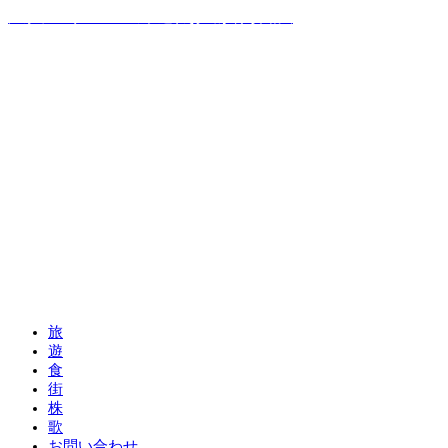
温泉ソムリエママの子連れお出かけ攻略法
旅
遊
食
街
株
歌
お問い合わせ