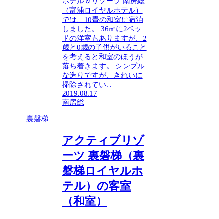
ホテル＆リゾーツ 南房総
（富浦ロイヤルホテル）
では、10畳の和室に宿泊
しました。 36㎡に2ベッ
ドの洋室もありますが、2
歳と0歳の子供がいること
を考えると和室のほうが
落ち着きます。 シンプル
な造りですが、きれいに
掃除されてい...
2019.08.17
南房総
裏磐梯
アクティブリゾ
ーツ 裏磐梯（裏
磐梯ロイヤルホ
テル）の客室
（和室）