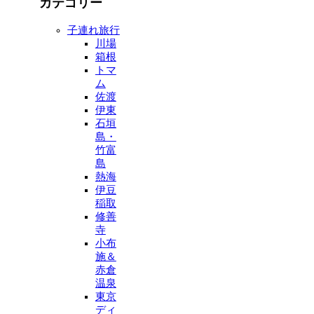
カテゴリー
子連れ旅行
川場
箱根
トマ
ム
佐渡
伊東
石垣
島・
竹富
島
熱海
伊豆
稲取
修善
寺
小布
施＆
赤倉
温泉
東京
ディ