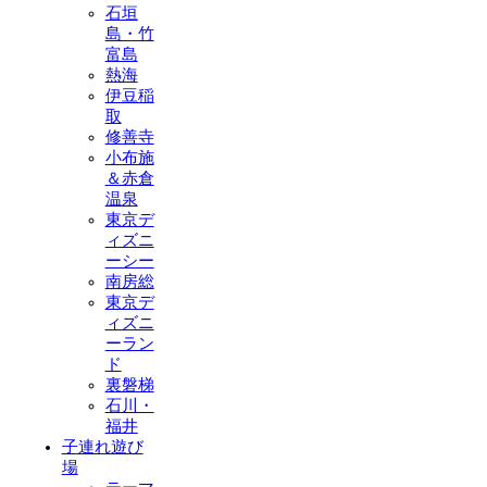
石垣
島・竹
富島
熱海
伊豆稲
取
修善寺
小布施
＆赤倉
温泉
東京デ
ィズニ
ーシー
南房総
東京デ
ィズニ
ーラン
ド
裏磐梯
石川・
福井
子連れ遊び
場