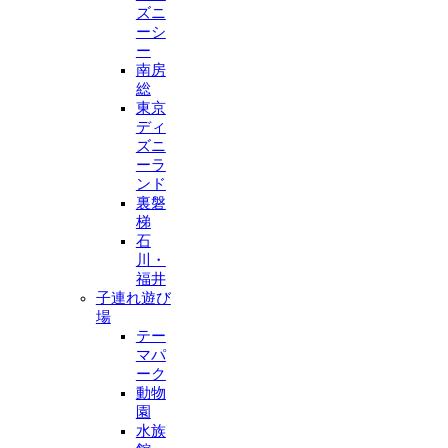
ズニ
ーシ
ー
南房
総
東京
ディ
ズニ
ーラ
ンド
裏磐
梯
石
川・
福井
子連れ遊び
場
テー
マパ
ーク
動物
園
水族