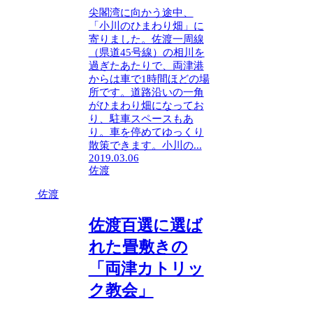
尖閣湾に向かう途中、
「小川のひまわり畑」に
寄りました。佐渡一周線
（県道45号線）の相川を
過ぎたあたりで、両津港
からは車で1時間ほどの場
所です。道路沿いの一角
がひまわり畑になってお
り、駐車スペースもあ
り。車を停めてゆっくり
散策できます。小川の...
2019.03.06
佐渡
佐渡
佐渡百選に選ば
れた畳敷きの
「両津カトリッ
ク教会」