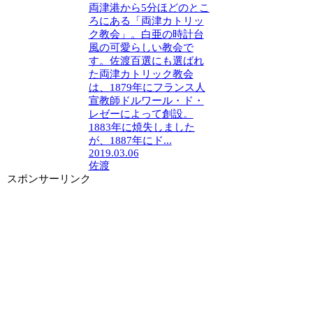
両津港から5分ほどのとこ
ろにある「両津カトリッ
ク教会」。白亜の時計台
風の可愛らしい教会で
す。佐渡百選にも選ばれ
た両津カトリック教会
は、1879年にフランス人
宣教師ドルワール・ド・
レゼーによって創設。
1883年に焼失しました
が、1887年にド...
2019.03.06
佐渡
スポンサーリンク