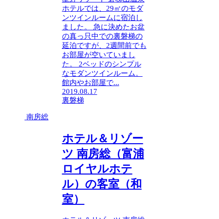
ホテルでは、29㎡のモダ
ンツインルームに宿泊し
ました。 急に決めたお盆
の真っ只中での裏磐梯の
延泊ですが、2週間前でも
お部屋が空いていまし
た。 2ベッドのシンプル
なモダンツインルーム。
館内やお部屋で...
2019.08.17
裏磐梯
南房総
ホテル＆リゾー
ツ 南房総（富浦
ロイヤルホテ
ル）の客室（和
室）