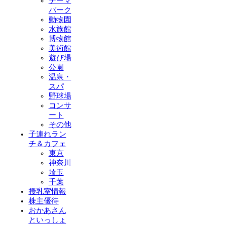
テーマ
パーク
動物園
水族館
博物館
美術館
遊び場
公園
温泉・
スパ
野球場
コンサ
ート
その他
子連れラン
チ＆カフェ
東京
神奈川
埼玉
千葉
授乳室情報
株主優待
おかあさん
といっしょ