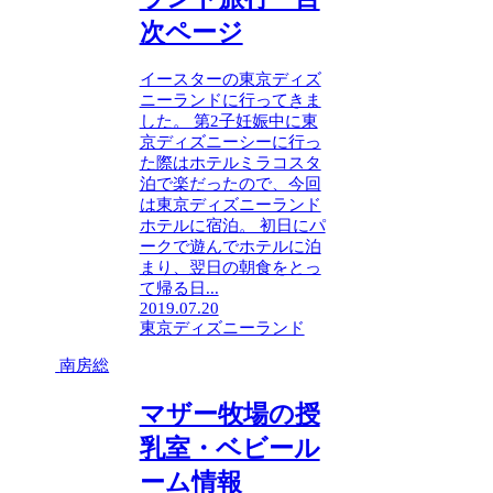
次ページ
イースターの東京ディズ
ニーランドに行ってきま
した。 第2子妊娠中に東
京ディズニーシーに行っ
た際はホテルミラコスタ
泊で楽だったので、今回
は東京ディズニーランド
ホテルに宿泊。 初日にパ
ークで遊んでホテルに泊
まり、翌日の朝食をとっ
て帰る日...
2019.07.20
東京ディズニーランド
南房総
マザー牧場の授
乳室・ベビール
ーム情報