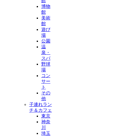
館
博物
館
美術
館
遊び
場
公園
温
泉・
スパ
野球
場
コン
サー
ト
その
他
子連れラン
チ＆カフェ
東京
神奈
川
埼玉