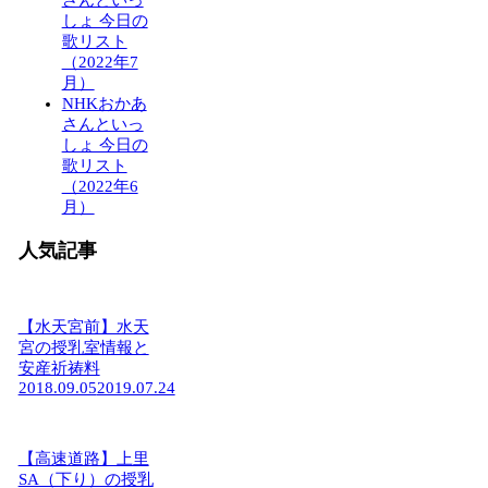
さんといっ
しょ 今日の
歌リスト
（2022年7
月）
NHKおかあ
さんといっ
しょ 今日の
歌リスト
（2022年6
月）
人気記事
【水天宮前】水天
宮の授乳室情報と
安産祈祷料
2018.09.05
2019.07.24
【高速道路】上里
SA（下り）の授乳