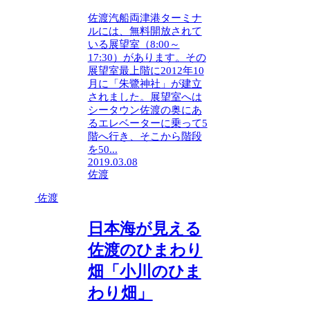
佐渡汽船両津港ターミナ
ルには、無料開放されて
いる展望室（8:00～
17:30）があります。その
展望室最上階に2012年10
月に「朱鷺神社」が建立
されました。展望室へは
シータウン佐渡の奥にあ
るエレベーターに乗って5
階へ行き、そこから階段
を50...
2019.03.08
佐渡
佐渡
日本海が見える
佐渡のひまわり
畑「小川のひま
わり畑」