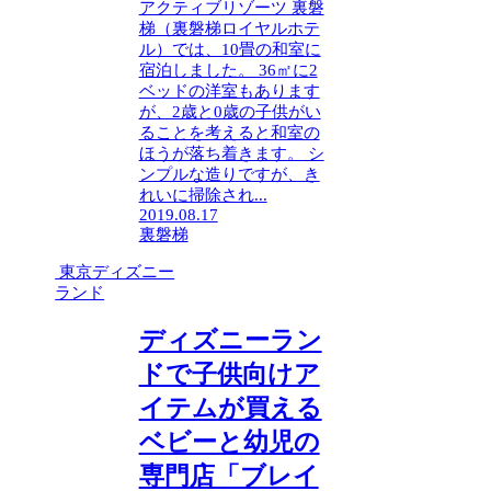
アクティブリゾーツ 裏磐
梯（裏磐梯ロイヤルホテ
ル）では、10畳の和室に
宿泊しました。 36㎡に2
ベッドの洋室もあります
が、2歳と0歳の子供がい
ることを考えると和室の
ほうが落ち着きます。 シ
ンプルな造りですが、き
れいに掃除され...
2019.08.17
裏磐梯
東京ディズニー
ランド
ディズニーラン
ドで子供向けア
イテムが買える
ベビーと幼児の
専門店「ブレイ