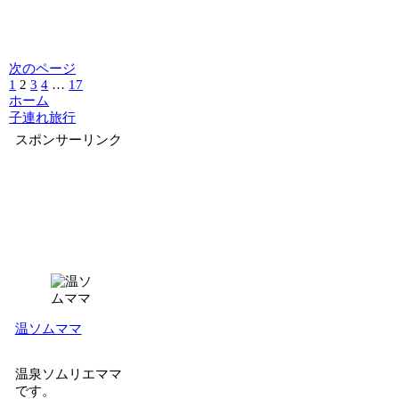
次のページ
1
2
3
4
…
17
ホーム
子連れ旅行
スポンサーリンク
温ソムママ
温泉ソムリエママ
です。