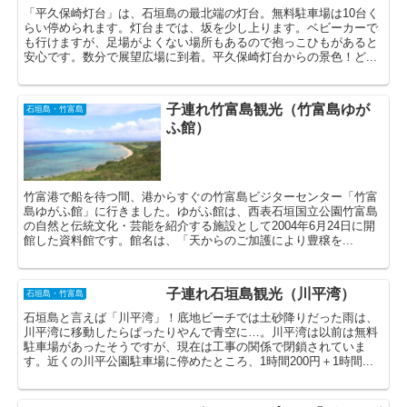
「平久保崎灯台」は、石垣島の最北端の灯台。無料駐車場は10台く
らい停められます。灯台までは、坂を少し上ります。ベビーカーで
も行けますが、足場がよくない場所もあるので抱っこひもがあると
安心です。数分で展望広場に到着。平久保崎灯台からの景色！ど...
子連れ竹富島観光（竹富島ゆが
石垣島・竹富島
ふ館）
竹富港で船を待つ間、港からすぐの竹富島ビジターセンター「竹富
島ゆがふ館」に行きました。ゆがふ館は、西表石垣国立公園竹富島
の自然と伝統文化・芸能を紹介する施設として2004年6月24日に開
館した資料館です。館名は、「天からのご加護により豊穣を...
子連れ石垣島観光（川平湾）
石垣島・竹富島
石垣島と言えば「川平湾」！底地ビーチでは土砂降りだった雨は、
川平湾に移動したらぱったりやんで青空に…。川平湾は以前は無料
駐車場があったそうですが、現在は工事の関係で閉鎖されていま
す。近くの川平公園駐車場に停めたところ、1時間200円＋1時間...