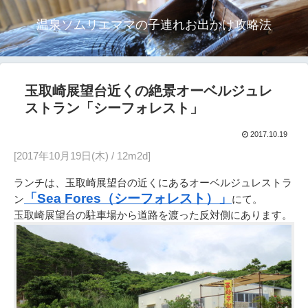
温泉ソムリエママの子連れお出かけ攻略法
玉取崎展望台近くの絶景オーベルジュレ
ストラン「シーフォレスト」
2017.10.19
[2017年10月19日(木) / 12m2d]
ランチは、玉取崎展望台の近くにあるオーベルジュレストラ
「Sea Fores（シーフォレスト）」
ン
にて。
玉取崎展望台の駐車場から道路を渡った反対側にあります。