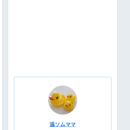
温ソムママ