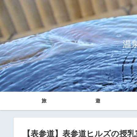
温
旅
遊
【表参道】表参道ヒルズの授乳