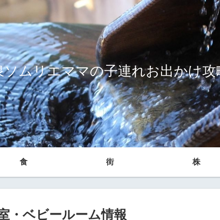
泉ソムリエママの子連れお出かけ攻
食
街
株
室・ベビールーム情報