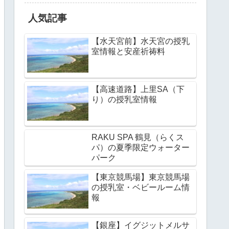
人気記事
【水天宮前】水天宮の授乳
室情報と安産祈祷料
【高速道路】上里SA（下
り）の授乳室情報
RAKU SPA 鶴見（らくス
パ）の夏季限定ウォーター
パーク
【東京競馬場】東京競馬場
の授乳室・ベビールーム情
報
【銀座】イグジットメルサ