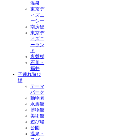
温泉
東京デ
ィズニ
ーシー
南房総
東京デ
ィズニ
ーラン
ド
裏磐梯
石川・
福井
子連れ遊び
場
テーマ
パーク
動物園
水族館
博物館
美術館
遊び場
公園
温泉・
スパ