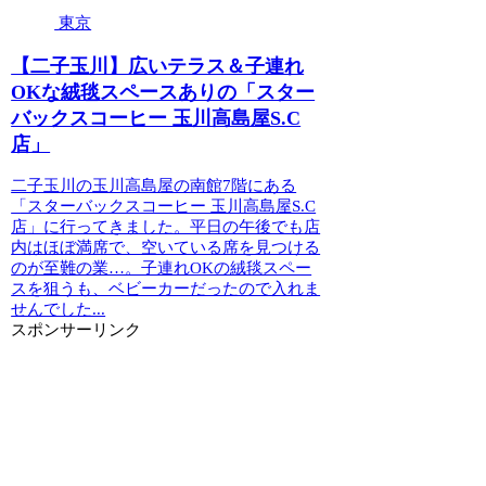
東京
【二子玉川】広いテラス＆子連れ
OKな絨毯スペースありの「スター
バックスコーヒー 玉川高島屋S.C
店」
二子玉川の玉川高島屋の南館7階にある
「スターバックスコーヒー 玉川高島屋S.C
店」に行ってきました。平日の午後でも店
内はほぼ満席で、空いている席を見つける
のが至難の業…。子連れOKの絨毯スペー
スを狙うも、ベビーカーだったので入れま
せんでした...
スポンサーリンク