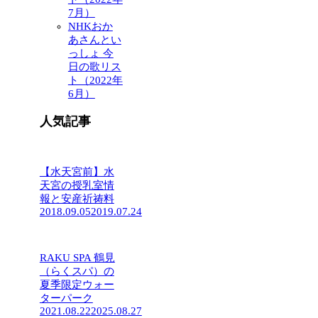
7月）
NHKおか
あさんとい
っしょ 今
日の歌リス
ト（2022年
6月）
人気記事
【水天宮前】水
天宮の授乳室情
報と安産祈祷料
2018.09.05
2019.07.24
RAKU SPA 鶴見
（らくスパ）の
夏季限定ウォー
ターパーク
2021.08.22
2025.08.27