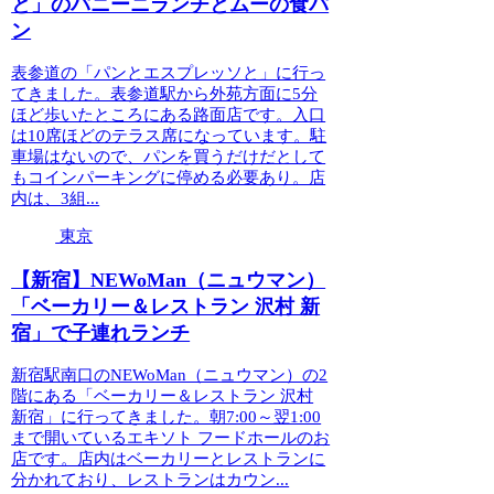
と」のパニーニランチとムーの食パ
ン
表参道の「パンとエスプレッソと」に行っ
てきました。表参道駅から外苑方面に5分
ほど歩いたところにある路面店です。入口
は10席ほどのテラス席になっています。駐
車場はないので、パンを買うだけだとして
もコインパーキングに停める必要あり。店
内は、3組...
東京
【新宿】NEWoMan（ニュウマン）
「ベーカリー＆レストラン 沢村 新
宿」で子連れランチ
新宿駅南口のNEWoMan（ニュウマン）の2
階にある「ベーカリー＆レストラン 沢村
新宿」に行ってきました。朝7:00～翌1:00
まで開いているエキソト フードホールのお
店です。店内はベーカリーとレストランに
分かれており、レストランはカウン...