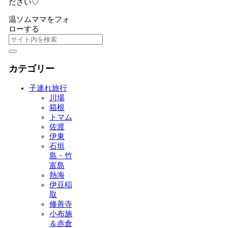
ださい♡
温ソムママをフォ
ローする
カテゴリー
子連れ旅行
川場
箱根
トマム
佐渡
伊東
石垣
島・竹
富島
熱海
伊豆稲
取
修善寺
小布施
＆赤倉