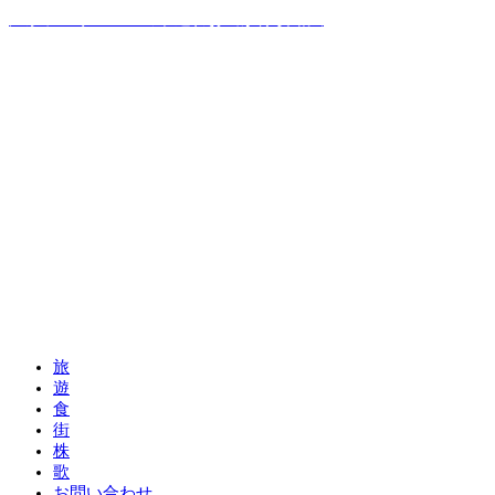
温泉ソムリエママの子連れお出かけ攻略法
旅
遊
食
街
株
歌
お問い合わせ