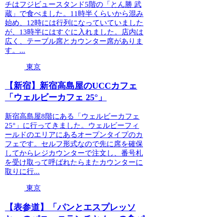
チはフジビュースタンド5階の「とん勝 武
蔵」で食べました。11時半くらいから混み
始め、12時には行列になっていていました
が、13時半にはすぐに入れました。店内は
広く、テーブル席とカウンター席がありま
す。...
東京
【新宿】新宿高島屋のUCCカフェ
「ウェルビーカフェ 25°」
新宿高島屋8階にある「ウェルビーカフェ
25°」に行ってきました。ウェルビーフィ
ールドのエリアにあるオープンタイプのカ
フェです。セルフ形式なので先に席を確保
してからレジカウンターで注文し、番号札
を受け取って呼ばれたらまたカウンターに
取りに行...
東京
【表参道】「パンとエスプレッソ