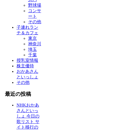
野球場
コンサ
ート
その他
子連れラン
チ＆カフェ
東京
神奈川
埼玉
千葉
授乳室情報
株主優待
おかあさん
といっしょ
その他
最近の投稿
NHKおかあ
さんといっ
しょ 今日の
歌リスト サ
イト移行の