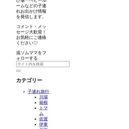
び場・ベビール
ームなどの子連
れお出かけ情報
を発信します。
コメント・メッ
セージ大歓迎！
お気軽にご連絡
ください♡
温ソムママをフ
ォローする
カテゴリー
子連れ旅行
川場
箱根
トマ
ム
佐渡
伊東