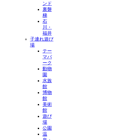
ンド
裏磐
梯
石
川・
福井
子連れ遊び
場
テー
マパ
ーク
動物
園
水族
館
博物
館
美術
館
遊び
場
公園
温
泉・