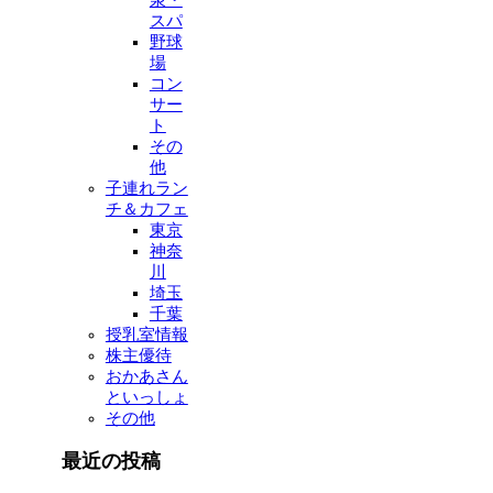
スパ
野球
場
コン
サー
ト
その
他
子連れラン
チ＆カフェ
東京
神奈
川
埼玉
千葉
授乳室情報
株主優待
おかあさん
といっしょ
その他
最近の投稿