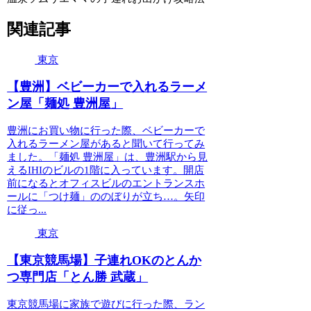
関連記事
東京
【豊洲】ベビーカーで入れるラーメ
ン屋「麺処 豊洲屋」
豊洲にお買い物に行った際、ベビーカーで
入れるラーメン屋があると聞いて行ってみ
ました。「麺処 豊洲屋」は、豊洲駅から見
えるIHIのビルの1階に入っています。開店
前になるとオフィスビルのエントランスホ
ールに「つけ麺」ののぼりが立ち…。矢印
に従っ...
東京
【東京競馬場】子連れOKのとんか
つ専門店「とん勝 武蔵」
東京競馬場に家族で遊びに行った際、ラン