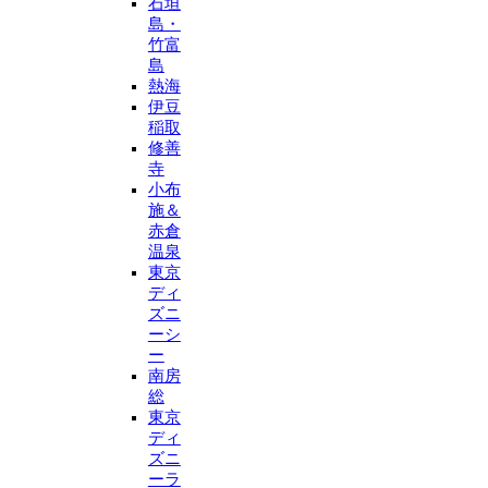
石垣
島・
竹富
島
熱海
伊豆
稲取
修善
寺
小布
施＆
赤倉
温泉
東京
ディ
ズニ
ーシ
ー
南房
総
東京
ディ
ズニ
ーラ