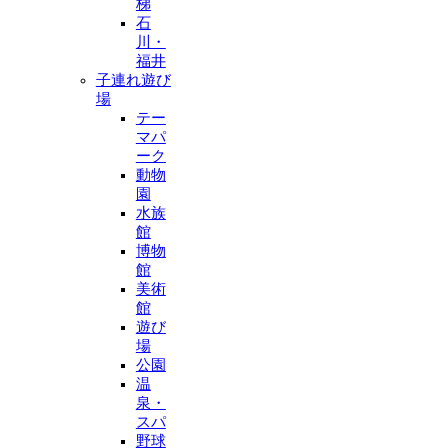
梯
石
川・
福井
子連れ遊び
場
テー
マパ
ーク
動物
園
水族
館
博物
館
美術
館
遊び
場
公園
温
泉・
スパ
野球