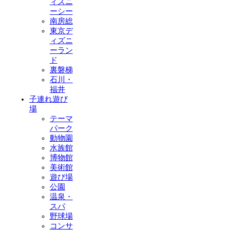
ィズニ
ーシー
南房総
東京デ
ィズニ
ーラン
ド
裏磐梯
石川・
福井
子連れ遊び
場
テーマ
パーク
動物園
水族館
博物館
美術館
遊び場
公園
温泉・
スパ
野球場
コンサ