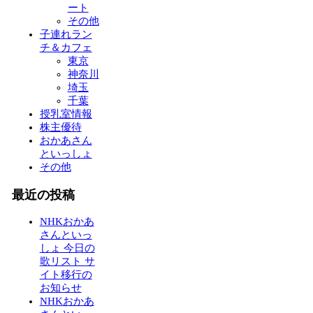
ート
その他
子連れラン
チ＆カフェ
東京
神奈川
埼玉
千葉
授乳室情報
株主優待
おかあさん
といっしょ
その他
最近の投稿
NHKおかあ
さんといっ
しょ 今日の
歌リスト サ
イト移行の
お知らせ
NHKおかあ