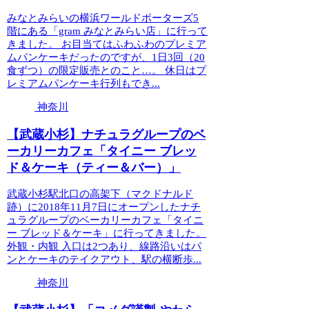
みなとみらいの横浜ワールドポーターズ5
階にある「gram みなとみらい店」に行って
きました。 お目当てはふわふわのプレミア
ムパンケーキだったのですが、1日3回（20
食ずつ）の限定販売とのこと…。 休日はプ
レミアムパンケーキ行列もでき...
神奈川
【武蔵小杉】ナチュラグループのベ
ーカリーカフェ「タイニー ブレッ
ド＆ケーキ（ティー＆バー）」
武蔵小杉駅北口の高架下（マクドナルド
跡）に2018年11月7日にオープンしたナチ
ュラグループのベーカリーカフェ「タイニ
ー ブレッド＆ケーキ」に行ってきました。
外観・内観 入口は2つあり、線路沿いはパ
ンとケーキのテイクアウト、駅の横断歩...
神奈川