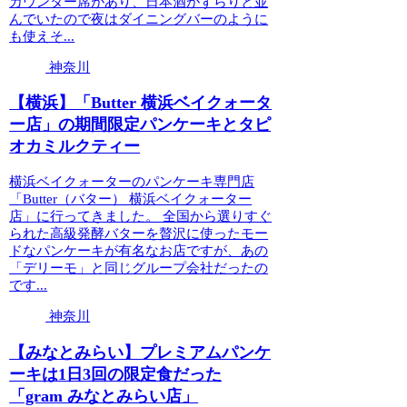
カウンター席があり、日本酒がずらりと並
んでいたので夜はダイニングバーのように
も使えそ...
神奈川
【横浜】「Butter 横浜ベイクォータ
ー店」の期間限定パンケーキとタピ
オカミルクティー
横浜ベイクォーターのパンケーキ専門店
「Butter（バター） 横浜ベイクォーター
店」に行ってきました。 全国から選りすぐ
られた高級発酵バターを贅沢に使ったモー
ドなパンケーキが有名なお店ですが、あの
「デリーモ」と同じグループ会社だったの
です...
神奈川
【みなとみらい】プレミアムパンケ
ーキは1日3回の限定食だった
「gram みなとみらい店」