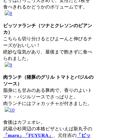
ピザはけっこう大きめで、女性だと1枚を
食べきれるかどうかのボリュームです。
ピッツァランチ（ツナとクレソンのビアン
カ）
こちらも切り分けるとびよーんと伸びるチ
ーズがおいしい！
絶妙な塩気があり、最後まで飽きずに食べ
られました。
肉ランチ（猪豚のグリル トマトとバジルの
ソース）
脂身にも甘みのある豚肉で、香りのよいト
マト・バジルソースでさっぱりと。
肉ランチにはフォカッチャが付きました。
食後はカフェオレ。
武蔵小杉周辺の本格ピザといえば新丸子の
「maru」
「FUYURA」
、元住吉の
「ピッ