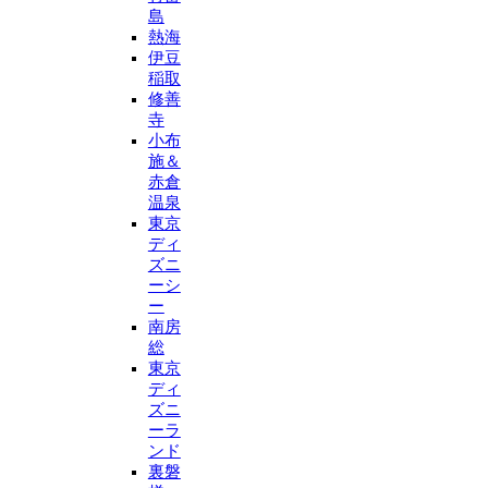
島
熱海
伊豆
稲取
修善
寺
小布
施＆
赤倉
温泉
東京
ディ
ズニ
ーシ
ー
南房
総
東京
ディ
ズニ
ーラ
ンド
裏磐