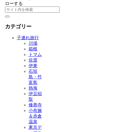
ローする
カテゴリー
子連れ旅行
川場
箱根
トマム
佐渡
伊東
石垣
島・竹
富島
熱海
伊豆稲
取
修善寺
小布施
＆赤倉
温泉
東京デ