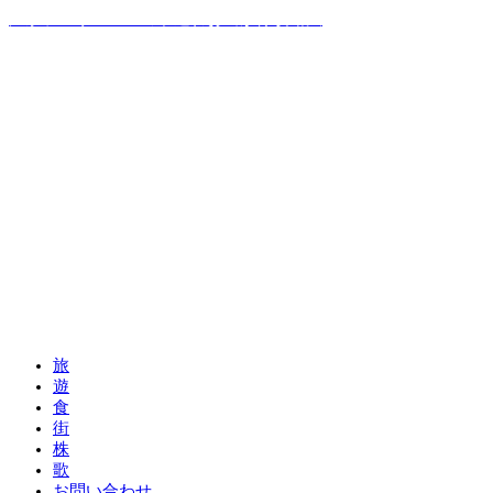
温泉ソムリエママの子連れお出かけ攻略法
旅
遊
食
街
株
歌
お問い合わせ