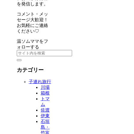
を発信します。
コメント・メッ
セージ大歓迎！
お気軽にご連絡
ください♡
温ソムママをフ
ォローする
カテゴリー
子連れ旅行
川場
箱根
トマ
ム
佐渡
伊東
石垣
島・
竹富