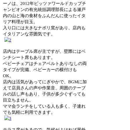
ーノは、2012年ピッツァワールドカップチ
ャンピオンの有光統括調理部長による瀬戸
内の山と海の食材をふんだんに使ったイタ
リア料理が目玉。
入り口には大きなナポリ窯があり、店内も
イタリアンな雰囲気です。
店内はテーブル席が主ですが、壁際にはベ
ンチシート席もあります。
ベビーチェアはチェアベルトあり/なしの両
タイプが完備、ベビーカーの横付けも
OK。
店内は活気があってにぎやかで、BGMに加
えて店員さんの声や作業音、周囲のテーブ
ルの話し声もあり、子供が多少ぐずっても
目立ちません。
ママ会ランチをしている人も多く、子連れ
でも気軽に利用できます。
テラス席があるので、気候がよければ屋外