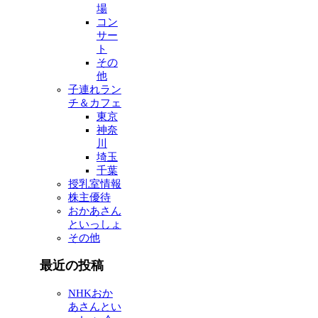
場
コン
サー
ト
その
他
子連れラン
チ＆カフェ
東京
神奈
川
埼玉
千葉
授乳室情報
株主優待
おかあさん
といっしょ
その他
最近の投稿
NHKおか
あさんとい