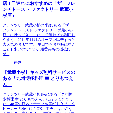
店！子連れにおすすめの「ザ・フレ
ンチトースト ファクトリー 武蔵小
杉店」
グランツリー武蔵小杉の2階にある「ザ・
フレンチトースト ファクトリー 武蔵小杉
店」に行ってきました。 子連れでも利用し
やすく、2014年11月のオープン以来ずっと
大人気のお店です。 平日でもお昼時は並ぶ
ことも多いのですが、順番待ちの機械に
登...
神奈川
【武蔵小杉】キッズ無料サービスの
ある「九州博多料理 幸 とりもつえ
ん」
グランツリー武蔵小杉1階にある「九州博
多料理 幸 とりもつえん」に行ってきまし
た。48席の店内はテーブル席が中心で、ベ
ビーカーの横付けもOK。中央には小さな