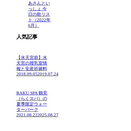
あさんとい
っしょ 今
日の歌リス
ト（2022年
6月）
人気記事
【水天宮前】水
天宮の授乳室情
報と安産祈祷料
2018.09.05
2019.07.24
RAKU SPA 鶴見
（らくスパ）の
夏季限定ウォー
ターパーク
2021.08.22
2025.08.27