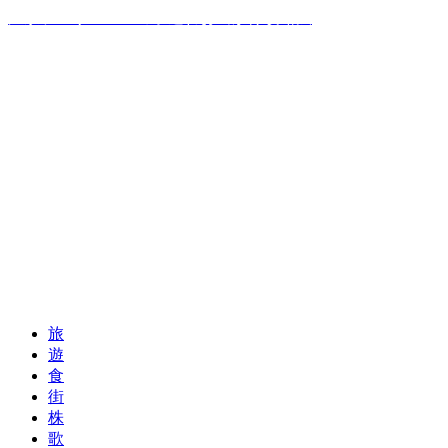
温泉ソムリエママの子連れお出かけ攻略法
旅
遊
食
街
株
歌