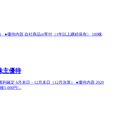
算） ●優待内容 自社商品or寄付（1年以上継続保有） 100株
株主優待
確定 6月末日・12月末日（12月決算） ●優待内容 2020
000円/...