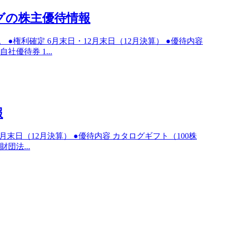
ングの株主優待情報
 ●権利確定 6月末日・12月末日（12月決算） ●優待内容
自社優待券 1...
報
2月末日（12月決算） ●優待内容 カタログギフト（100株
益財団法...