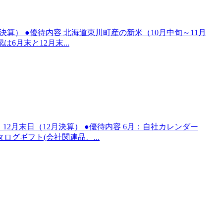
2月決算） ●優待内容 北海道東川町産の新米（10月中旬～11月
は6月末と12月末...
・12月末日（12月決算） ●優待内容 6月：自社カレンダー
タログギフト(会社関連品、...