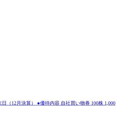
（12月決算） ●優待内容 自社買い物券 100株 1,000