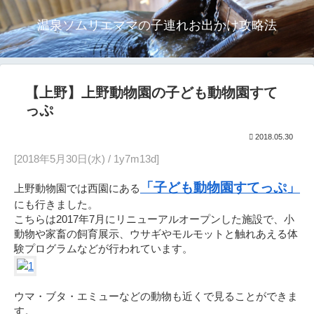
温泉ソムリエママの子連れお出かけ攻略法
【上野】上野動物園の子ども動物園すて
っぷ
2018.05.30
[2018年5月30日(水) / 1y7m13d]
「子ども動物園すてっぷ」
上野動物園では西園にある
にも行きました。
こちらは2017年7月にリニューアルオープンした施設で、小
動物や家畜の飼育展示、ウサギやモルモットと触れあえる体
験プログラムなどが行われています。
ウマ・ブタ・エミューなどの動物も近くで見ることができま
す。