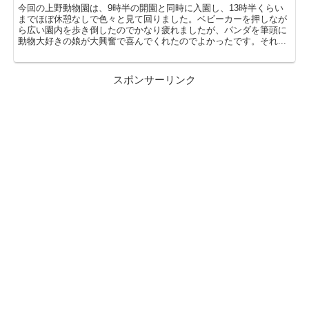
今回の上野動物園は、9時半の開園と同時に入園し、13時半くらい
までほぼ休憩なしで色々と見て回りました。ベビーカーを押しなが
ら広い園内を歩き倒したのでかなり疲れましたが、パンダを筆頭に
動物大好きの娘が大興奮で喜んでくれたのでよかったです。それ...
スポンサーリンク