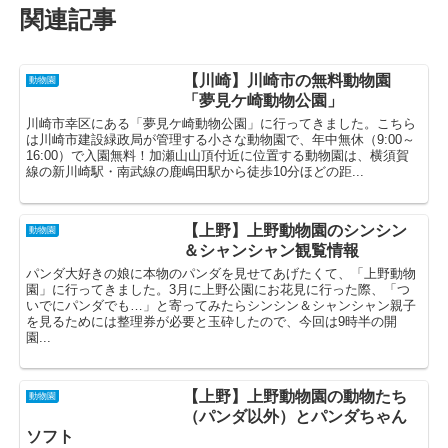
関連記事
【川崎】川崎市の無料動物園
動物園
「夢見ケ崎動物公園」
川崎市幸区にある「夢見ケ崎動物公園」に行ってきました。こちら
は川崎市建設緑政局が管理する小さな動物園で、年中無休（9:00～
16:00）で入園無料！加瀬山山頂付近に位置する動物園は、横須賀
線の新川崎駅・南武線の鹿嶋田駅から徒歩10分ほどの距...
【上野】上野動物園のシンシン
動物園
＆シャンシャン観覧情報
パンダ大好きの娘に本物のパンダを見せてあげたくて、「上野動物
園」に行ってきました。3月に上野公園にお花見に行った際、「つ
いでにパンダでも…」と寄ってみたらシンシン＆シャンシャン親子
を見るためには整理券が必要と玉砕したので、今回は9時半の開
園...
【上野】上野動物園の動物たち
動物園
（パンダ以外）とパンダちゃん
ソフト