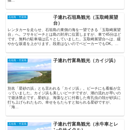
描...
子連れ石垣島観光（玉取崎展望
石垣島・竹富島
台）
レンタカーを走らせ、石垣島の東側の海を一望できる「玉取崎展望
台」へ。フサキビーチとは島の対岸に位置しますが、車で45分ほど
です。無料の駐車場は広々としていました。玉取崎展望台へは、緩
やかな坂道を上がります。段差はないのでベビーカーでもOK。...
子連れ竹富島観光（カイジ浜）
石垣島・竹富島
別名「星砂の浜」とも言われる「カイジ浜」。ビーチにも看板が立
っていました。カイジ浜も美しいビーチですが、潮の流れが早いの
で遊泳禁止です。星砂は、海藻などに付着した有孔虫の殻が砂浜に
打ち上げられたもの。幸せをもたらすと知られる星砂ですが、
「海...
子連れ竹富島観光（水牛車とレ
石垣島・竹富島
ンタサイクル）