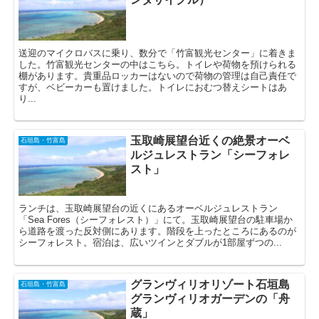
送迎のマイクロバスに乗り、数分で「竹富観光センター」に着きま
した。竹富観光センターの中はこちら。トイレや荷物を預けられる
棚があります。貴重品ロッカーはないので荷物の管理は自己責任で
すが、ベビーカーも置けました。トイレにおむつ替えシートはあ
り...
玉取崎展望台近くの絶景オーベ
石垣島・竹富島
ルジュレストラン「シーフォレ
スト」
ランチは、玉取崎展望台の近くにあるオーベルジュレストラン
「Sea Fores（シーフォレスト）」にて。玉取崎展望台の駐車場か
ら道路を渡った反対側にあります。階段を上ったところにあるのが
シーフォレスト。宿泊は、広いツインとダブルが1部屋ずつの...
グランヴィリオリゾート石垣島
石垣島・竹富島
グランヴィリオガーデンの「舟
蔵」