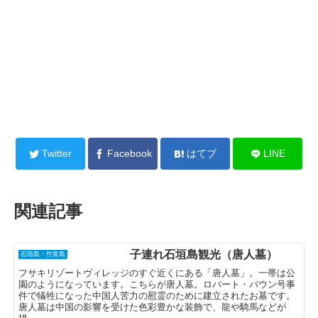
Twitter
Facebook
はてブ
LINE
関連記事
子連れ石垣島観光（唐人墓）
石垣島・竹富島
フサキリゾートヴィレッジのすぐ近くにある「唐人墓」。一帯は公
園のようになっています。こちらが唐人墓。ロバート・バウン号事
件で犠牲になった中国人苦力の慰霊のために建立されたお墓です。
唐人墓は中国の影響を受けた色彩豊かな装飾で、龍や騎馬などが